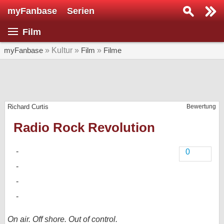
myFanbase
Serien
Serie suchen...
Film
Home
SERIEN
myFanbase
» Kultur »
Film
»
Filme
Serien
Kolumnen
Richard Curtis
Bewertung
Interviews
Radio Rock Revolution
Veranstaltungen
KULTUR
0
Specials
SERVICE
Gewinnspiele
Forum
On air. Off shore. Out of control.