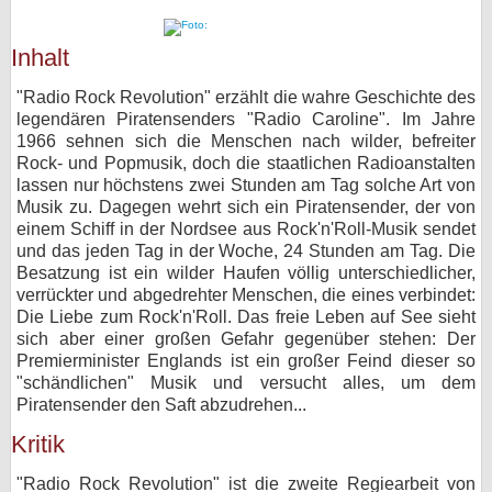
bei X
Inhalt
bei Facebook
"Radio Rock Revolution" erzählt die wahre Geschichte des
legendären Piratensenders "Radio Caroline". Im Jahre
1966 sehnen sich die Menschen nach wilder, befreiter
Kontakt
Rock- und Popmusik, doch die staatlichen Radioanstalten
lassen nur höchstens zwei Stunden am Tag solche Art von
Nutzungsbedingungen
Musik zu. Dagegen wehrt sich ein Piratensender, der von
einem Schiff in der Nordsee aus Rock'n'Roll-Musik sendet
Datenschutz
und das jeden Tag in der Woche, 24 Stunden am Tag. Die
Besatzung ist ein wilder Haufen völlig unterschiedlicher,
Cookie-Einstellungen
verrückter und abgedrehter Menschen, die eines verbindet:
Die Liebe zum Rock'n'Roll. Das freie Leben auf See sieht
Impressum
sich aber einer großen Gefahr gegenüber stehen: Der
Premierminister Englands ist ein großer Feind dieser so
Desktop-Ansicht
"schändlichen" Musik und versucht alles, um dem
myFanbase
Piratensender den Saft abzudrehen...
Kritik
"Radio Rock Revolution" ist die zweite Regiearbeit von