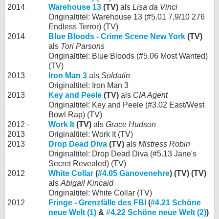
2014
Warehouse 13
(TV)
als
Lisa da Vinci
Originaltitel: Warehouse 13 (#5.01 7,9/10 276
Endless Terror) (TV)
2014
Blue Bloods - Crime Scene New York
(TV)
als
Tori Parsons
Originaltitel: Blue Bloods (#5.06 Most Wanted)
(TV)
2013
Iron Man 3
als
Soldatin
Originaltitel: Iron Man 3
2013
Key and Peele
(TV)
als
CIA Agent
Originaltitel: Key and Peele (#3.02 East/West
Bowl Rap) (TV)
2012 -
Work It
(TV)
als
Grace Hudson
2013
Originaltitel: Work It (TV)
2013
Drop Dead Diva
(TV)
als
Mistress Robin
Originaltitel: Drop Dead Diva (#5.13 Jane's
Secret Revealed) (TV)
2012
White Collar
(
#4.05 Ganovenehre
) (TV) (TV)
als
Abigail Kincaid
Originaltitel: White Collar (TV)
2012
Fringe - Grenzfälle des FBI
(
#4.21 Schöne
neue Welt (1)
&
#4.22 Schöne neue Welt (2)
)