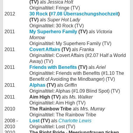
(TV)
als
Jessica Holt
Originaltitel: Fringe (TV)
2012
30 Rock
(
#7.08 Überraschungshochzeit
)
(TV)
als
Super Hot Lady
Originaltitel: 30 Rock (TV)
2011
My Superhero Family
(TV)
als
Victoria
Morrow
Originaltitel: My Superhero Family (TV)
2011
Covert Affairs
(TV)
als
Franka
Originaltitel: Covert Affairs (#2.07 Half a World
Away) (TV)
2011
Friends with Benefits
(TV)
als
Ariel
Originaltitel: Friends with Benefits (#1.10 The
Benefit of Avoiding the Mindbanger) (TV)
2011
Alphas
(TV)
als
Griffin
Originaltitel: Alphas (#1.09 Blind Spot) (TV)
2011
Aim High (TV)
als
Ms. Walker
Originaltitel: Aim High (TV)
2010
The Rainbow Tribe
als
Mrs. Murray
Originaltitel: The Rainbow Tribe
2008 -
Lost
(TV)
als
Charlotte Lewis
2010
Originaltitel: Lost (TV)
2010
The Right Bride - Meerjungfrauen ticken