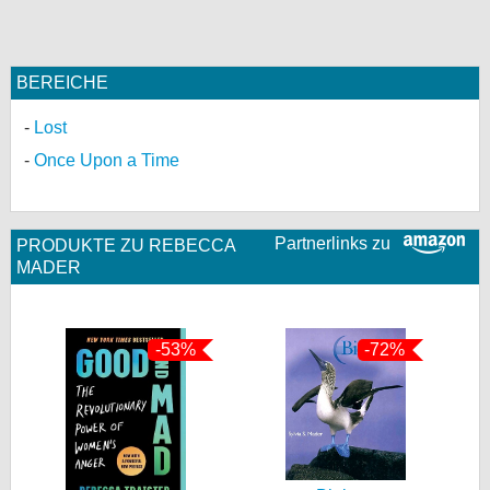
BEREICHE
Lost
Once Upon a Time
Partnerlinks zu
PRODUKTE ZU REBECCA
MADER
-53%
-72%