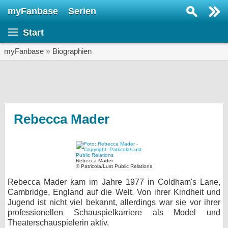
myFanbase
Serien
Serie suchen...
Start
Home
SERIEN
myFanbase
»
Biographien
Serien
Kolumnen
Interviews
Rebecca Mader
Veranstaltungen
KULTUR
Rebecca Mader
Specials
© Patricola/Lust Public Relations
Rebecca Mader kam im Jahre 1977 in Coldham's Lane,
SERVICE
Cambridge, England auf die Welt. Von ihrer Kindheit und
Gewinnspiele
Jugend ist nicht viel bekannt, allerdings war sie vor ihrer
professionellen Schauspielkarriere als Model und
Forum
Theaterschauspielerin aktiv.