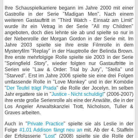
Ihre Schauspielkarriere begann im Jahre 2000 mit einer
bei X
Gastrolle in der Serie "Madigan Men". Nach einem
weiteren Gastauftritt in "Third Watch - Einsatz am Limit"
bei Facebook
wurde ihr ein Vetrag in der Serie "All my Children"
angeboten, doch dies lehnte sie ab und spielte so nur in
der Nebenrolle der Morgan Gordon in der Serie mit. Im
Kontakt
Jahre 2003 spielte sie ihre erste Filmrolle in dem
Mysteryfilm "Replay" in der Hauptrolle der Belinda Brown.
Nutzungsbedingungen
Ihre erste mehrfolgige Rolle spielte sie 2003 in der Serie
"Springfield Story", wieder folgten nur Gastauftritte in
Datenschutz
Serien wie "Law & Order: Trial by Jury", "Stella" und
"Starved". Erst im Jahre 2006 spielte sie eine drei Folgen
Cookie-Einstellungen
umfassende Rolle in "Love Monkey" und in der Komödie
"
Der Teufel trägt Prada
" die Rolle der Jocelyn. Im selben
Jahr ergattere sie in "
Justice - Nicht schuldig!
" (2006-2007)
Impressum
ihre erste große Serienrolle als eine der Anwälte, die in der
Desktop-Ansicht
Los Angeler Anwaltskanzlei Trott, Nicholson, Tuller &
Graves arbeiten.
myFanbase
Auch in "
Private Practice
" spielte sie als Leslie in der
Folge
#1.01 Addison fängt neu an
mit. Ab der 4. Staffeln
der Erfolgsserie "
Lost
" (2008) spielte sie die Rolle der