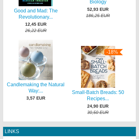
Biology
52,93 EUR
Good and Mad: The
186,25 EUR
Revolutionary...
12,45 EUR
26,22 EUR
-18%
Candlemaking the Natural
Way:...
Small-Batch Breads: 50
3,57 EUR
Recipes...
24,90 EUR
30,50 EUR
LINKS