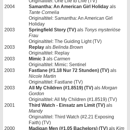
Originaltitel: One Life to Live (TV)
2004
Samantha: An American Girl Holiday
als
Tante Cornelia
Originaltitel: Samantha: An American Girl
Holiday
2003
Springfield Story (TV)
als
Tonys mysteriöse
Frau
Originaltitel: The Guiding Light (TV)
2003
Replay
als
Belinda Brown
Originaltitel: Replay
2003
Mimic 3
als
Carmen
Originaltitel: Mimic: Sentinel
2003
Fastlane (#1.18 Nur 72 Stunden) (TV)
als
Nicole Martin
Originaltitel: Fastlane (TV)
2003
All My Children (#1.8519) (TV)
als
Morgan
Gordon
Originaltitel: All My Children (#1.8519) (TV)
2001
Third Watch - Einsatz am Limit (TV)
als
Mandy
Originaltitel: Third Watch (#2.21 Exposing
Faith) (TV)
2000
Madigan Men (#1.05 Bachelors) (TV)
als
Kim