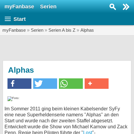
myFanbase
Serien
Serie suchen...
Start
Home
SERIEN
myFanbase
»
Serien
»
Serien A bis Z
»
Alphas
Serien
Kolumnen
Interviews
Alphas
Veranstaltungen
KULTUR
Specials
SERVICE
Im Sommer 2011 ging beim kleinen Kabelsender SyFy
eine neue Superheldenserie namens "Alphas" an den
Gewinnspiele
Start und wurde nach der zweiten Staffel abgesetzt.
Entwickelt wurde die Show von Michael Karnow und Zack
Forum
Penn, Regie beim Piloten führte der "
Lost
"-