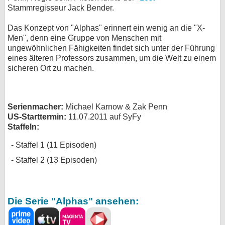
Stammregisseur Jack Bender.
bei X
Das Konzept von "Alphas" erinnert ein wenig an die "X-
bei Facebook
Men", denn eine Gruppe von Menschen mit
ungewöhnlichen Fähigkeiten findet sich unter der Führung
eines älteren Professors zusammen, um die Welt zu einem
sicheren Ort zu machen.
Kontakt
Nutzungsbedingungen
Serienmacher:
Michael Karnow & Zak Penn
Datenschutz
US-Starttermin:
11.07.2011 auf SyFy
Staffeln:
Cookie-Einstellungen
Staffel 1 (11 Episoden)
Impressum
Staffel 2 (13 Episoden)
Desktop-Ansicht
myFanbase
Die Serie "Alphas" ansehen: