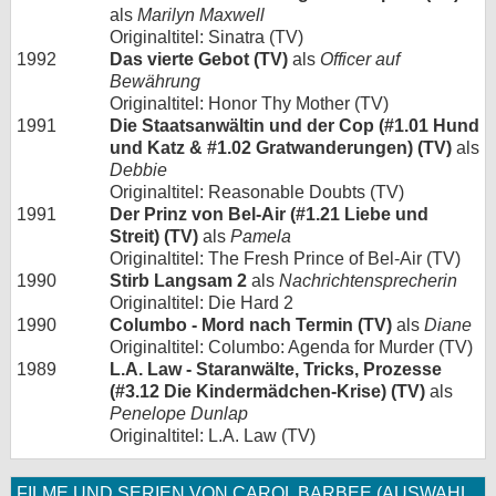
als
Marilyn Maxwell
Originaltitel: Sinatra (TV)
1992
Das vierte Gebot (TV)
als
Officer auf
Bewährung
Originaltitel: Honor Thy Mother (TV)
1991
Die Staatsanwältin und der Cop (#1.01 Hund
und Katz & #1.02 Gratwanderungen) (TV)
als
Debbie
Originaltitel: Reasonable Doubts (TV)
1991
Der Prinz von Bel-Air (#1.21 Liebe und
Streit) (TV)
als
Pamela
Originaltitel: The Fresh Prince of Bel-Air (TV)
1990
Stirb Langsam 2
als
Nachrichtensprecherin
Originaltitel: Die Hard 2
1990
Columbo - Mord nach Termin (TV)
als
Diane
Originaltitel: Columbo: Agenda for Murder (TV)
1989
L.A. Law - Staranwälte, Tricks, Prozesse
(#3.12 Die Kindermädchen-Krise) (TV)
als
Penelope Dunlap
Originaltitel: L.A. Law (TV)
FILME UND SERIEN VON CAROL BARBEE (AUSWAHL