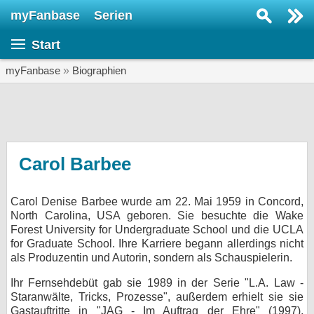
myFanbase
Serien
Serie suchen...
Start
Home
SERIEN
myFanbase
»
Biographien
Serien
Kolumnen
Interviews
Carol Barbee
Veranstaltungen
Carol Denise Barbee wurde am 22. Mai 1959 in Concord,
KULTUR
North Carolina, USA geboren. Sie besuchte die Wake
Specials
Forest University for Undergraduate School und die UCLA
for Graduate School. Ihre Karriere begann allerdings nicht
SERVICE
als Produzentin und Autorin, sondern als Schauspielerin.
Gewinnspiele
Ihr Fernsehdebüt gab sie 1989 in der Serie "L.A. Law -
Staranwälte, Tricks, Prozesse", außerdem erhielt sie sie
Forum
Gastauftritte in "JAG - Im Auftrag der Ehre" (1997),