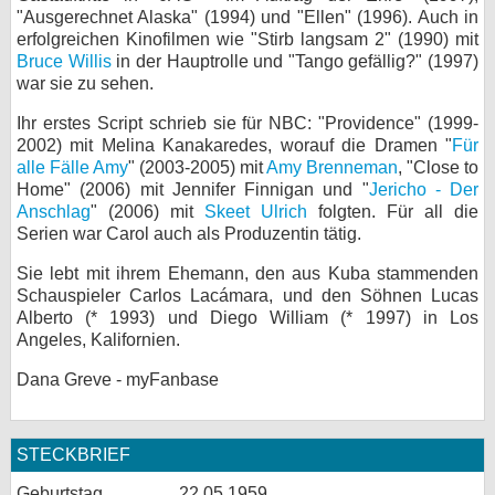
"Ausgerechnet Alaska" (1994) und "Ellen" (1996). Auch in
bei X
erfolgreichen Kinofilmen wie "Stirb langsam 2" (1990) mit
Bruce Willis
in der Hauptrolle und "Tango gefällig?" (1997)
bei Facebook
war sie zu sehen.
Ihr erstes Script schrieb sie für NBC: "Providence" (1999-
2002) mit Melina Kanakaredes, worauf die Dramen "
Für
Kontakt
alle Fälle Amy
" (2003-2005) mit
Amy Brenneman
, "Close to
Home" (2006) mit Jennifer Finnigan und "
Jericho - Der
Nutzungsbedingungen
Anschlag
" (2006) mit
Skeet Ulrich
folgten. Für all die
Serien war Carol auch als Produzentin tätig.
Datenschutz
Sie lebt mit ihrem Ehemann, den aus Kuba stammenden
Cookie-Einstellungen
Schauspieler Carlos Lacámara, und den Söhnen Lucas
Alberto (* 1993) und Diego William (* 1997) in Los
Angeles, Kalifornien.
Impressum
Desktop-Ansicht
Dana Greve - myFanbase
myFanbase
STECKBRIEF
Geburtstag
22.05.1959