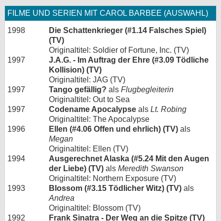
FILME UND SERIEN MIT CAROL BARBEE (AUSWAHL)
1998
Die Schattenkrieger (#1.14 Falsches Spiel)
(TV)
Originaltitel: Soldier of Fortune, Inc. (TV)
1997
J.A.G. - Im Auftrag der Ehre (#3.09 Tödliche
Kollision) (TV)
Originaltitel: JAG (TV)
1997
Tango gefällig?
als
Flugbegleiterin
Originaltitel: Out to Sea
1997
Codename Apocalypse
als
Lt. Robing
Originaltitel: The Apocalypse
1996
Ellen (#4.06 Offen und ehrlich) (TV)
als
Megan
Originaltitel: Ellen (TV)
1994
Ausgerechnet Alaska (#5.24 Mit den Augen
der Liebe) (TV)
als
Meredith Swanson
Originaltitel: Northern Exposure (TV)
1993
Blossom (#3.15 Tödlicher Witz) (TV)
als
Andrea
Originaltitel: Blossom (TV)
1992
Frank Sinatra - Der Weg an die Spitze (TV)