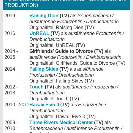
PRODUKTION)
2019
Raising Dion
(TV)
als
Serienmacherin /
ausführende Produzentin / Drhbuchautorin
Originaltitel: Raising Dion (TV)
2016
UnREAL
(TV)
als
ausführende Produzentin /
Drehbuchautorin
Originaltitel: UnREAL (TV)
2014 -
Girlfriends' Guide to Divorce (TV)
als
2016
ausführende Produzentin / Drehbuchautorin
Originaltitel: Girlfriends' Guide to Divorce (TV)
2014
Falling Skies
(TV)
als
ausführende
Produzentin / Drehbuchautorin
Originaltitel: Falling Skies (TV)
2012 -
Touch
(TV)
als
ausführende Produzentin /
2013
Drehbuchautorin
Originaltitel: Touch (TV)
2010 - 2011
Hawaii Five-0
(TV)
als
Produzentin /
Drehbuchautorin
Originaltitel: Hawaii Five-0 (TV)
2009 -
Three Rivers Medical Center
(TV)
als
2010
Serienmacherin / ausführende Produzentin /