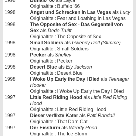
1998
Buffalo '66
als
Layla
Originaltitel: Buffalo '66
1998
Angst und Schrecken in Las Vegas
als
Lucy
Originaltitel: Fear and Loathing in Las Vegas
1998
The Opposite of Sex - Das Gegenteil von
Sex
als
Dede Truitt
Originaltitel: The Opposite of Sex
1998
Small Soldiers
als
Gwendy Doll (Stimme)
Originaltitel: Small Soldiers
1998
Pecker
als
Shelley
Originaltitel: Pecker
1998
Desert Blue
als
Ely Jackson
Originaltitel: Desert Blue
1998
I Woke Up Early the Day I Died
als
Teenager
Hooker
Originaltitel: I Woke Up Early the Day I Died
1997
Little Red Riding Hood
als
Little Red Riding
Hood
Originaltitel: Little Red Riding Hood
1997
Dieser verflixte Kater
als
Patti Randall
Originaltitel: That Darn Cat
1997
Der Eissturm
als
Wendy Hood
Originaltitel: The Ice Storm