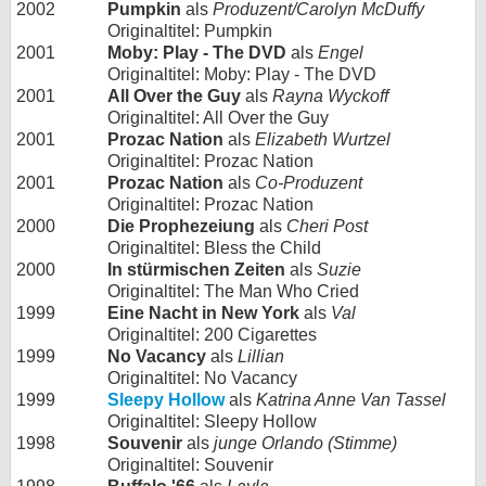
2002
Pumpkin
als
Produzent/Carolyn McDuffy
Originaltitel: Pumpkin
2001
Moby: Play - The DVD
als
Engel
Originaltitel: Moby: Play - The DVD
2001
All Over the Guy
als
Rayna Wyckoff
Originaltitel: All Over the Guy
2001
Prozac Nation
als
Elizabeth Wurtzel
Originaltitel: Prozac Nation
2001
Prozac Nation
als
Co-Produzent
Originaltitel: Prozac Nation
2000
Die Prophezeiung
als
Cheri Post
Originaltitel: Bless the Child
2000
In stürmischen Zeiten
als
Suzie
Originaltitel: The Man Who Cried
1999
Eine Nacht in New York
als
Val
Originaltitel: 200 Cigarettes
1999
No Vacancy
als
Lillian
Originaltitel: No Vacancy
1999
Sleepy Hollow
als
Katrina Anne Van Tassel
Originaltitel: Sleepy Hollow
1998
Souvenir
als
junge Orlando (Stimme)
Originaltitel: Souvenir