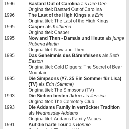
1996
Bastard Out of Carolina
als
Dee Dee
Originaltitel: Bastard Out of Carolina
1996
The Last of the High Kings
als
Erin
Originaltitel: The Last of the High Kings
1995
Casper
als
Kathleen
Originaltitel: Casper
1995
Now and Then - Damals und Heute
als
junge
Roberta Martin
Originaltitel: Now and Then
1995
Das Geheimnis des Bärenfelsens
als
Beth
Easton
Originaltitel: Gold Diggers: The Secret of Bear
Mountain
1995
Die Simpsons (#7. 25 Ein Sommer für Lisa)
(TV)
als
Erin (Stimme)
Originaltitel: The Simpsons (TV)
1993
Die Sieben besten Jahre
als
Jessica
Originaltitel: The Cemetery Club
1993
Die Addams Family in verrückter Tradition
als
Wednesday Addams
Originaltitel: Addams Family Values
1991
Auf die harte Tour
als
Bonnie