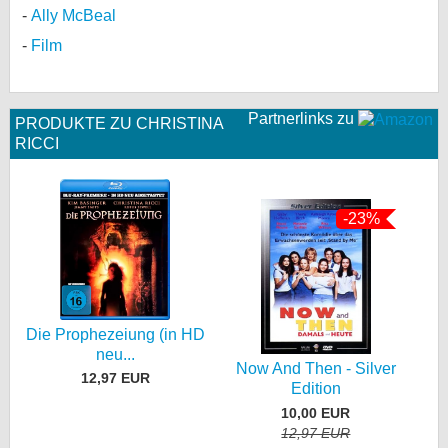
Ally McBeal
Film
Partnerlinks zu
PRODUKTE ZU CHRISTINA
RICCI
-23%
Die Prophezeiung (in HD
neu...
Now And Then - Silver
12,97 EUR
Edition
10,00 EUR
12,97 EUR