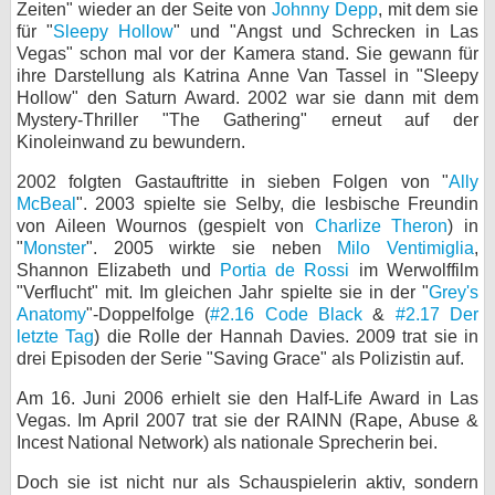
Zeiten" wieder an der Seite von
Johnny Depp
, mit dem sie
für "
Sleepy Hollow
" und "Angst und Schrecken in Las
Vegas" schon mal vor der Kamera stand. Sie gewann für
ihre Darstellung als Katrina Anne Van Tassel in "Sleepy
Hollow" den Saturn Award. 2002 war sie dann mit dem
Mystery-Thriller "The Gathering" erneut auf der
Kinoleinwand zu bewundern.
2002 folgten Gastauftritte in sieben Folgen von "
Ally
McBeal
". 2003 spielte sie Selby, die lesbische Freundin
von Aileen Wournos (gespielt von
Charlize Theron
) in
"
Monster
". 2005 wirkte sie neben
Milo Ventimiglia
,
Shannon Elizabeth und
Portia de Rossi
im Werwolffilm
"Verflucht" mit. Im gleichen Jahr spielte sie in der "
Grey's
Anatomy
"-Doppelfolge (
#2.16 Code Black
&
#2.17 Der
letzte Tag
) die Rolle der Hannah Davies. 2009 trat sie in
drei Episoden der Serie "Saving Grace" als Polizistin auf.
Am 16. Juni 2006 erhielt sie den Half-Life Award in Las
Vegas. Im April 2007 trat sie der RAINN (Rape, Abuse &
Incest National Network) als nationale Sprecherin bei.
Doch sie ist nicht nur als Schauspielerin aktiv, sondern