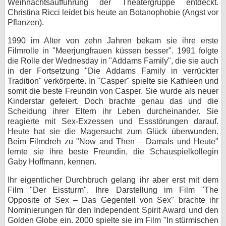
Weihnachtsaufführung der Theatergruppe entdeckt.
Christina Ricci leidet bis heute an Botanophobie (Angst vor
bei X
Pflanzen).
bei Facebook
1990 im Alter von zehn Jahren bekam sie ihre erste
Filmrolle in "Meerjungfrauen küssen besser". 1991 folgte
die Rolle der Wednesday in "Addams Family", die sie auch
Kontakt
in der Fortsetzung "Die Addams Family in verrückter
Tradition" verkörperte. In "Casper" spielte sie Kathleen und
Nutzungsbedingungen
somit die beste Freundin von Casper. Sie wurde als neuer
Kinderstar gefeiert. Doch brachte genau das und die
Scheidung ihrer Eltern ihr Leben durcheinander. Sie
Datenschutz
reagierte mit Sex-Exzessen und Essstörungen darauf.
Heute hat sie die Magersucht zum Glück überwunden.
Cookie-Einstellungen
Beim Filmdreh zu "Now and Then – Damals und Heute"
lernte sie ihre beste Freundin, die Schauspielkollegin
Impressum
Gaby Hoffmann, kennen.
Desktop-Ansicht
Ihr eigentlicher Durchbruch gelang ihr aber erst mit dem
myFanbase
Film "Der Eissturm". Ihre Darstellung im Film "The
Opposite of Sex – Das Gegenteil von Sex" brachte ihr
Nominierungen für den Independent Spirit Award und den
Golden Globe ein. 2000 spielte sie im Film "In stürmischen