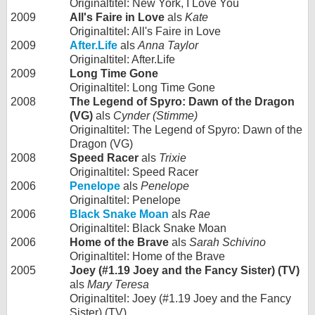
Originaltitel: New York, I Love You
2009
All's Faire in Love
als
Kate
Originaltitel: All's Faire in Love
2009
After.Life
als
Anna Taylor
Originaltitel: After.Life
2009
Long Time Gone
Originaltitel: Long Time Gone
2008
The Legend of Spyro: Dawn of the Dragon
(VG)
als
Cynder (Stimme)
Originaltitel: The Legend of Spyro: Dawn of the
Dragon (VG)
2008
Speed Racer
als
Trixie
Originaltitel: Speed Racer
2006
Penelope
als
Penelope
Originaltitel: Penelope
2006
Black Snake Moan
als
Rae
Originaltitel: Black Snake Moan
2006
Home of the Brave
als
Sarah Schivino
Originaltitel: Home of the Brave
2005
Joey (#1.19 Joey and the Fancy Sister) (TV)
als
Mary Teresa
Originaltitel: Joey (#1.19 Joey and the Fancy
Sister) (TV)