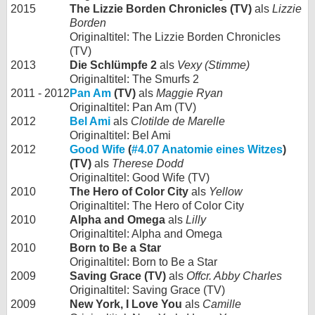
2015
The Lizzie Borden Chronicles (TV)
als
Lizzie
Borden
Originaltitel: The Lizzie Borden Chronicles
(TV)
2013
Die Schlümpfe 2
als
Vexy (Stimme)
Originaltitel: The Smurfs 2
2011 - 2012
Pan Am
(TV)
als
Maggie Ryan
Originaltitel: Pan Am (TV)
2012
Bel Ami
als
Clotilde de Marelle
Originaltitel: Bel Ami
2012
Good Wife
(
#4.07 Anatomie eines Witzes
)
(TV)
als
Therese Dodd
Originaltitel: Good Wife (TV)
2010
The Hero of Color City
als
Yellow
Originaltitel: The Hero of Color City
2010
Alpha and Omega
als
Lilly
Originaltitel: Alpha and Omega
2010
Born to Be a Star
Originaltitel: Born to Be a Star
2009
Saving Grace (TV)
als
Offcr. Abby Charles
Originaltitel: Saving Grace (TV)
2009
New York, I Love You
als
Camille