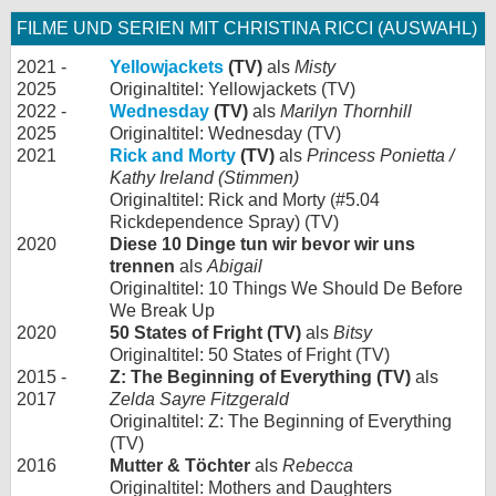
FILME UND SERIEN MIT CHRISTINA RICCI (AUSWAHL)
2021 -
Yellowjackets
(TV)
als
Misty
2025
Originaltitel: Yellowjackets (TV)
2022 -
Wednesday
(TV)
als
Marilyn Thornhill
2025
Originaltitel: Wednesday (TV)
2021
Rick and Morty
(TV)
als
Princess Ponietta /
Kathy Ireland (Stimmen)
Originaltitel: Rick and Morty (#5.04
Rickdependence Spray) (TV)
2020
Diese 10 Dinge tun wir bevor wir uns
trennen
als
Abigail
Originaltitel: 10 Things We Should De Before
We Break Up
2020
50 States of Fright (TV)
als
Bitsy
Originaltitel: 50 States of Fright (TV)
2015 -
Z: The Beginning of Everything (TV)
als
2017
Zelda Sayre Fitzgerald
Originaltitel: Z: The Beginning of Everything
(TV)
2016
Mutter & Töchter
als
Rebecca
Originaltitel: Mothers and Daughters