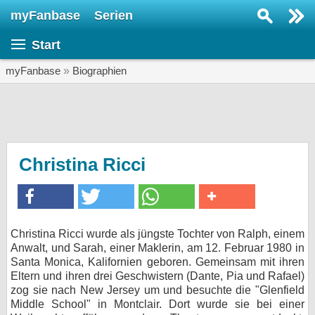
myFanbase
Serien
Serie suchen...
Start
Home
SERIEN
myFanbase
»
Biographien
Serien
Kolumnen
Interviews
Christina Ricci
Veranstaltungen
KULTUR
Specials
Christina Ricci wurde als jüngste Tochter von Ralph, einem
Anwalt, und Sarah, einer Maklerin, am 12. Februar 1980 in
SERVICE
Santa Monica, Kalifornien geboren. Gemeinsam mit ihren
Gewinnspiele
Eltern und ihren drei Geschwistern (Dante, Pia und Rafael)
zog sie nach New Jersey um und besuchte die "Glenfield
Middle School" in Montclair. Dort wurde sie bei einer
Forum