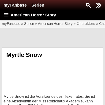
myFanbase
Serien
Serie suchen...
American Horror Story
Home
SERIEN
myFanbase
»
Serien
»
American Horror Story
» Charaktere »
Cha
Serien
Kolumnen
Interviews
Myrtle Snow
Veranstaltungen
KULTUR
Specials
SERVICE
Gewinnspiele
Myrtle Snow ist die Vorsitzende des Hexenrates. Sie ist
eine Absolventin der Miss Robichaux Akademie, kann
Forum