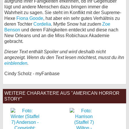
aufgrund ihrer Fähigkeiten erkennen, ob ihr Gegenüber
lügt und andere Menschen dazu bringen immer die
bei X
Wahrheit zu sagen. Sie steht im Konflikt mit der Supreme-
Hexe
Fiona Goode
, hat aber ein sehr gutes Verhältnis zu
bei Facebook
deren Tochter
Cordelia
. Myrtle Snow hat zudem
Zoe
Benson
und deren Fähigkeiten entdeckt und diese nach
New Orleans und an die Miss Robichaux Akademie
Kontakt
gebracht.
Nutzungsbedingungen
Dieser Text enthält Spoiler und wird deshalb nicht
angezeigt. Wenn du den Text lesen möchtest, musst du ihn
einblenden
.
Datenschutz
Cindy Scholz - myFanbase
Cookie-Einstellungen
Impressum
WEITERE CHARAKTERE AUS "AMERICAN HORROR
Desktop-Ansicht
STORY"
myFanbase