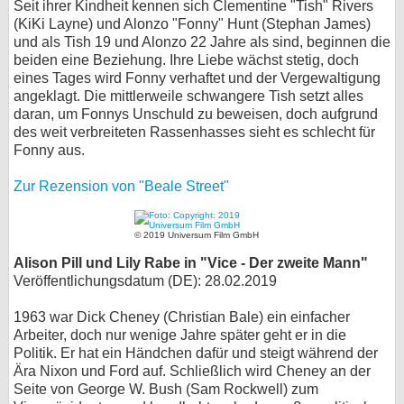
Seit ihrer Kindheit kennen sich Clementine "Tish" Rivers
(KiKi Layne) und Alonzo "Fonny" Hunt (Stephan James)
bei X
und als Tish 19 und Alonzo 22 Jahre als sind, beginnen die
beiden eine Beziehung. Ihre Liebe wächst stetig, doch
bei Facebook
eines Tages wird Fonny verhaftet und der Vergewaltigung
angeklagt. Die mittlerweile schwangere Tish setzt alles
daran, um Fonnys Unschuld zu beweisen, doch aufgrund
Kontakt
des weit verbreiteten Rassenhasses sieht es schlecht für
Fonny aus.
Nutzungsbedingungen
Zur Rezension von "Beale Street"
Datenschutz
© 2019 Universum Film GmbH
Cookie-Einstellungen
Alison Pill und Lily Rabe in "Vice - Der zweite Mann"
Impressum
Veröffentlichungsdatum (DE): 28.02.2019
Desktop-Ansicht
1963 war Dick Cheney (Christian Bale) ein einfacher
myFanbase
Arbeiter, doch nur wenige Jahre später geht er in die
Politik. Er hat ein Händchen dafür und steigt während der
Ära Nixon und Ford auf. Schließlich wird Cheney an der
Seite von George W. Bush (Sam Rockwell) zum