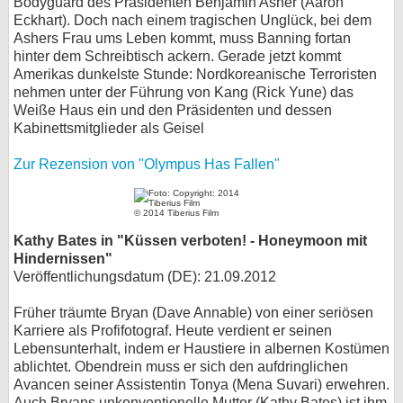
Bodyguard des Präsidenten Benjamin Asher (Aaron
Eckhart). Doch nach einem tragischen Unglück, bei dem
Ashers Frau ums Leben kommt, muss Banning fortan
hinter dem Schreibtisch ackern. Gerade jetzt kommt
Amerikas dunkelste Stunde: Nordkoreanische Terroristen
nehmen unter der Führung von Kang (Rick Yune) das
Weiße Haus ein und den Präsidenten und dessen
Kabinettsmitglieder als Geisel
Zur Rezension von "Olympus Has Fallen"
© 2014 Tiberius Film
Kathy Bates in "Küssen verboten! - Honeymoon mit
Hindernissen"
Veröffentlichungsdatum (DE): 21.09.2012
Früher träumte Bryan (Dave Annable) von einer seriösen
Karriere als Profifotograf. Heute verdient er seinen
Lebensunterhalt, indem er Haustiere in albernen Kostümen
ablichtet. Obendrein muss er sich den aufdringlichen
Avancen seiner Assistentin Tonya (Mena Suvari) erwehren.
Auch Bryans unkonventionelle Mutter (Kathy Bates) ist ihm