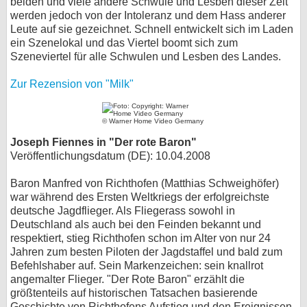
beiden und viele andere Schwule und Lesben dieser Zeit
werden jedoch von der Intoleranz und dem Hass anderer
Leute auf sie gezeichnet. Schnell entwickelt sich im Laden
ein Szenelokal und das Viertel boomt sich zum
Szeneviertel für alle Schwulen und Lesben des Landes.
Zur Rezension von "Milk"
© Warner Home Video Germany
Joseph Fiennes in "Der rote Baron"
Veröffentlichungsdatum (DE): 10.04.2008
Baron Manfred von Richthofen (Matthias Schweighöfer)
war während des Ersten Weltkriegs der erfolgreichste
deutsche Jagdflieger. Als Fliegerass sowohl in
Deutschland als auch bei den Feinden bekannt und
respektiert, stieg Richthofen schon im Alter von nur 24
Jahren zum besten Piloten der Jagdstaffel und bald zum
Befehlshaber auf. Sein Markenzeichen: sein knallrot
angemalter Flieger. "Der Rote Baron" erzählt die
größtenteils auf historischen Tatsachen basierende
Geschichte von Richthofens Aufstieg und den Ereignissen