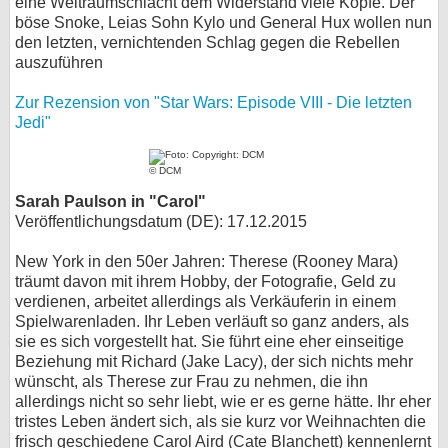
eine Weltraumschlacht dem Widerstand viele Köpfe. Der
böse Snoke, Leias Sohn Kylo und General Hux wollen nun
den letzten, vernichtenden Schlag gegen die Rebellen
auszuführen
Zur Rezension von "Star Wars: Episode VIII - Die letzten
Jedi"
© DCM
Sarah Paulson in "Carol"
Veröffentlichungsdatum (DE): 17.12.2015
New York in den 50er Jahren: Therese (Rooney Mara)
träumt davon mit ihrem Hobby, der Fotografie, Geld zu
verdienen, arbeitet allerdings als Verkäuferin in einem
Spielwarenladen. Ihr Leben verläuft so ganz anders, als
sie es sich vorgestellt hat. Sie führt eine eher einseitige
Beziehung mit Richard (Jake Lacy), der sich nichts mehr
wünscht, als Therese zur Frau zu nehmen, die ihn
allerdings nicht so sehr liebt, wie er es gerne hätte. Ihr eher
tristes Leben ändert sich, als sie kurz vor Weihnachten die
frisch geschiedene Carol Aird (Cate Blanchett) kennenlernt