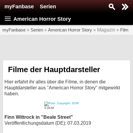
myFanbase
Serien
Serie suchen...
American Horror Story
Home
SERIEN
myFanbase
»
Serien
»
American Horror Story
» Magazin »
Film
Serien
Kolumnen
Interviews
Filme der Hauptdarsteller
Veranstaltungen
Hier erfahrt ihr alles über die Filme, in denen die
KULTUR
Hauptdarsteller aus "American Horror Story" mitgewirkt
haben.
Specials
SERVICE
© DCM
Gewinnspiele
Finn Wittrock in "Beale Street"
Veröffentlichungsdatum (DE): 07.03.2019
Forum