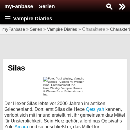
myFanbase
Serien
Serie suchen...
Vampire Diaries
Home
SERIEN
myFanbase
»
Serien
»
Vampire Diaries
» Charaktere »
Charakter
Serien
Kolumnen
Interviews
Silas
Veranstaltungen
KULTUR
Paul Wesley, Vampire Diaries
© Warner Bros. Entertainment
Specials
Inc.
Der Hexer Silas lebte vor 2000 Jahren im antiken
SERVICE
Griechenland. Dort lernt Silas die Hexe
Qetsiyah
kennen,
Gewinnspiele
verlobt sich mit ihr und erstellt mit ihr gemeinsam das Mittel
für Unsterblichkeit. Sein Herz gehört allerdings Qetsiyahs
Forum
Zofe
Amara
und so beschließt er, das Mittel für