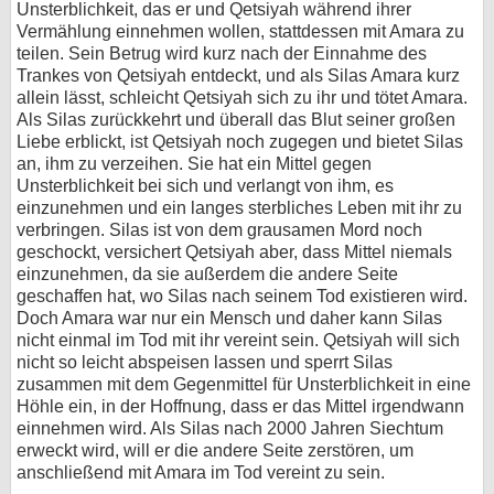
Unsterblichkeit, das er und Qetsiyah während ihrer
bei X
Vermählung einnehmen wollen, stattdessen mit Amara zu
teilen. Sein Betrug wird kurz nach der Einnahme des
Trankes von Qetsiyah entdeckt, und als Silas Amara kurz
bei Facebook
allein lässt, schleicht Qetsiyah sich zu ihr und tötet Amara.
Als Silas zurückkehrt und überall das Blut seiner großen
Liebe erblickt, ist Qetsiyah noch zugegen und bietet Silas
Kontakt
an, ihm zu verzeihen. Sie hat ein Mittel gegen
Unsterblichkeit bei sich und verlangt von ihm, es
Nutzungsbedingungen
einzunehmen und ein langes sterbliches Leben mit ihr zu
verbringen. Silas ist von dem grausamen Mord noch
Datenschutz
geschockt, versichert Qetsiyah aber, dass Mittel niemals
einzunehmen, da sie außerdem die andere Seite
Cookie-Einstellungen
geschaffen hat, wo Silas nach seinem Tod existieren wird.
Doch Amara war nur ein Mensch und daher kann Silas
Impressum
nicht einmal im Tod mit ihr vereint sein. Qetsiyah will sich
nicht so leicht abspeisen lassen und sperrt Silas
Desktop-Ansicht
zusammen mit dem Gegenmittel für Unsterblichkeit in eine
myFanbase
Höhle ein, in der Hoffnung, dass er das Mittel irgendwann
einnehmen wird. Als Silas nach 2000 Jahren Siechtum
erweckt wird, will er die andere Seite zerstören, um
anschließend mit Amara im Tod vereint zu sein.