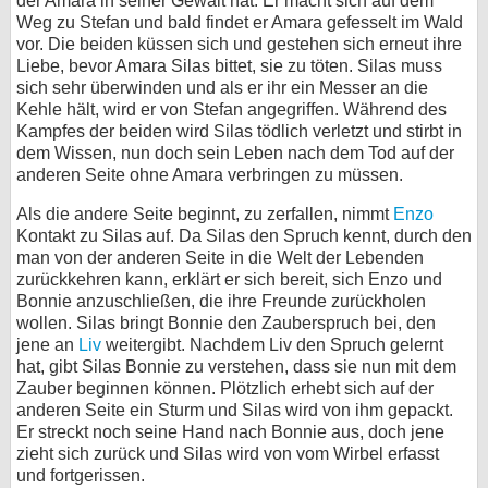
der Amara in seiner Gewalt hat. Er macht sich auf dem
Weg zu Stefan und bald findet er Amara gefesselt im Wald
vor. Die beiden küssen sich und gestehen sich erneut ihre
Liebe, bevor Amara Silas bittet, sie zu töten. Silas muss
sich sehr überwinden und als er ihr ein Messer an die
Kehle hält, wird er von Stefan angegriffen. Während des
Kampfes der beiden wird Silas tödlich verletzt und stirbt in
dem Wissen, nun doch sein Leben nach dem Tod auf der
anderen Seite ohne Amara verbringen zu müssen.
Als die andere Seite beginnt, zu zerfallen, nimmt
Enzo
Kontakt zu Silas auf. Da Silas den Spruch kennt, durch den
man von der anderen Seite in die Welt der Lebenden
zurückkehren kann, erklärt er sich bereit, sich Enzo und
Bonnie anzuschließen, die ihre Freunde zurückholen
wollen. Silas bringt Bonnie den Zauberspruch bei, den
jene an
Liv
weitergibt. Nachdem Liv den Spruch gelernt
hat, gibt Silas Bonnie zu verstehen, dass sie nun mit dem
Zauber beginnen können. Plötzlich erhebt sich auf der
anderen Seite ein Sturm und Silas wird von ihm gepackt.
Er streckt noch seine Hand nach Bonnie aus, doch jene
zieht sich zurück und Silas wird von vom Wirbel erfasst
und fortgerissen.