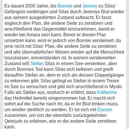
Es dauert 2000 Jahre, bis
Bonnie
und
Jeremy
zu Silas'
Gefängnis vordringen und Silas durch Jeremys Blut wieder
aus seinem ausgedörrten Zustand aufwacht. Er fasst
sogleich den Plan, die andere Seite zu zerstören und
anschließend das Gegenmittel einzunehmen, damit er
wieder bei Amara sein kann. Bevor er diesen Plan
umsetzen kann, wird er jedoch von Bonnie versteinert, da
jene nicht mit Silas' Plan, die andere Seite zu zerstören
und alle übernatürlichen Wesen wieder auf die Menschheit
loszulassen, einverstanden ist. In seinem versteinerten
Zustand will
Stefan
Silas in einem See versenken, aber
durch Bonnies Tod kann Silas sich befreien und greift
daraufhin Stefan an, dem er sich als dessen Doppelgänger
zu erkennen gibt. Silas gelingt es Stefan in einem Tresor
im See zu versuchen und gibt sich anschließend in Mystic
Falls als Stefan aus, wodurch er erfährt, dass
Katherine
das Heilmittel bereits eingenommen hat. Er macht sich
sofort auf die Suche nach ihr, da er ihr Blut trinken muss,
um wieder sterblich zu werden. Er tut sich mit
Damon
zusammen, um von der ebenfalls zurückgekehrten
Qetsiyah zu erfahren, wie er die andere Seite zerstören
kann.