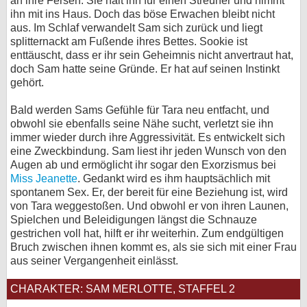
an ihre Fersen. Sie hält ihn für einen Streuner und nimmt
ihn mit ins Haus. Doch das böse Erwachen bleibt nicht
aus. Im Schlaf verwandelt Sam sich zurück und liegt
splitternackt am Fußende ihres Bettes. Sookie ist
enttäuscht, dass er ihr sein Geheimnis nicht anvertraut hat,
doch Sam hatte seine Gründe. Er hat auf seinen Instinkt
gehört.
Bald werden Sams Gefühle für Tara neu entfacht, und
obwohl sie ebenfalls seine Nähe sucht, verletzt sie ihn
immer wieder durch ihre Aggressivität. Es entwickelt sich
eine Zweckbindung. Sam liest ihr jeden Wunsch von den
Augen ab und ermöglicht ihr sogar den Exorzismus bei
Miss Jeanette
. Gedankt wird es ihm hauptsächlich mit
spontanem Sex. Er, der bereit für eine Beziehung ist, wird
von Tara weggestoßen. Und obwohl er von ihren Launen,
Spielchen und Beleidigungen längst die Schnauze
gestrichen voll hat, hilft er ihr weiterhin. Zum endgültigen
Bruch zwischen ihnen kommt es, als sie sich mit einer Frau
aus seiner Vergangenheit einlässt.
CHARAKTER: SAM MERLOTTE, STAFFEL 2