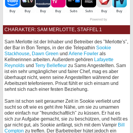
bei X
Powered by
bei Facebook
CHARAKTER: SAM MERLOTTE, STAFFEL 1
Kontakt
Sam Merlotte ist der Inhaber und Betreiber des "Merlotte's",
der Bar in Bon Temps, in der die Telepathin
Sookie
Nutzungsbedingungen
Stackhouse
,
Dawn Green
und
Arlene Fowler
als
Kellnerinnen arbeiten. Außerdem gehören
Lafayette
Reynolds
und
Terry Bellefleur
zu Sams Angestellten. Sam
Datenschutz
ist ein sehr umgänglicher und fairer Chef, mag es aber
überhaupt nicht, wenn seine Angestellten während der
Cookie-Einstellungen
Arbeitszeit telefonieren. Privat fühlt er sich einsam und
sehnt sich nach einer festen Beziehung.
Impressum
Sam ist schon seit geraumer Zeit in Sookie verliebt und
Desktop-Ansicht
sucht so oft wie es geht ihre Nähe, um sie zu umarmen
myFanbase
oder einfach nur "freundschaftlich" zu küssen. Er hat es
sich zur Aufgabe gemacht, sie zu beschützen, und heißt es
gar nicht gut, als Sookie anfängt, sich mit dem Vampir
Bill
Compton
zu treffen. Der Barbetreiber hütet jedoch ein