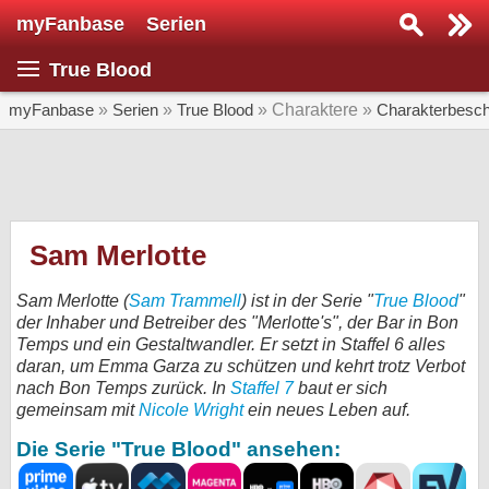
myFanbase
Serien
Serie suchen...
True Blood
Home
SERIEN
myFanbase
»
Serien
»
True Blood
» Charaktere »
Charakterbesch
Serien
Kolumnen
Interviews
Sam Merlotte
Veranstaltungen
Sam Merlotte (
Sam Trammell
) ist in der Serie "
True Blood
"
KULTUR
der Inhaber und Betreiber des "Merlotte's", der Bar in Bon
Temps und ein Gestaltwandler. Er setzt in Staffel 6 alles
Specials
daran, um Emma Garza zu schützen und kehrt trotz Verbot
nach Bon Temps zurück. In
Staffel 7
baut er sich
SERVICE
gemeinsam mit
Nicole Wright
ein neues Leben auf.
Gewinnspiele
Die Serie "True Blood" ansehen:
Forum