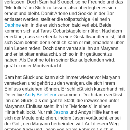
verlassen. Doch Sam hat Skrupel, seine Freunde und das
"Merlotte's" im Stich zu lassen, also überlegt er es sich
erneut und bleibt. Damit Arlene und Sookie in der Bar
entlastet werden, stellt er die tollpatschige Kellnerin
Daphne
ein, in die er sich schon bald verliebt. Beide
kommen sich auf Taras Geburtstagsfeier näher. Nachdem
er erfährt, dass sie ebenfalls eine Gestaltwandlerin ist, fühlt
sich Sam befreit, denn endlich kann er mit jemandem über
sein Leben reden. Doch dann verrät sie ihn an Maryann,
und er ist bitter enttäuscht, sich so in ihr getäuscht zu
haben. Als Daphne tot in seiner Bar aufgefunden wird,
gerät er unter Mordverdacht.
Sam hat Glück und kann sich immer wieder vor Maryann
verstecken und gehört zu den wenigen, die sich ihrem
Einfluss entziehen können. Er schließt sich kurzerhand mit
Detective
Andy Bellefleur
zusammen. Doch dann verlässt
ihn das Glück, als die ganze Stadt, die inzwischen unter
Maryanns Einfluss steht, ihn im "Merlotte's" in einen
Hinterhalt lockt. Nur mit
Jasons
und Andys Hilfe kann er
sich der Meute entziehen, indem Jason vortäuscht, er sei
der Gott, den Maryann herbeirufen will. Auf diesem Weg
erfahren Andy und Jason von Sams Fähigkeit, sich in