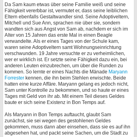
Da Sam kaum etwas über seine Familie weiß und seine
Fähigkeit vererbbar ist, vermutet er, dass seine leiblichen
Eltern ebenfalls Gestaltwandler sind. Seine Adoptiveltern,
Mitchell und Sue Ann, sprachen nie über sie, sondern
wandten sich aus Angst von Sam ab, nachdem er sich im
Alter von 15 Jahren das erste Mal in einen Beagle
verwandelte. Als er eines Tages von der Schule kam,
waren seine Adoptiveltern samt Wohnungseinrichtung
verschwunden. 19 Jahre versuchte er zu verheimlichen,
wer er wirklich ist. Er setzte seine Fähigkeit dazu ein, bei
anderen Leuten einzubrechen, um über die Runden zu
kommen. So lernte er eines Nachts die Mänade
Maryann
Forrester
kennen, die ihn beim Stehlen erwischte. Beide
hatten eine kurze Affäre. Maryann gelang es jedoch nicht,
Sam unter Kontrolle zu bekommen, und so haute er eines
Tages mit Geld von ihr ab. Mit einem Teil dieses Geldes
baute er sich seine Existenz in Bon Temps auf.
Als Maryann in Bon Temps auftaucht, glaubt Sam
zunächst, sie sei wegen des gestohlenen Geldes
gekommen, muss dann aber einsehen, dass sie es auf ihn
abgesehen hat, und packt seine Sachen, um die Stadt zu