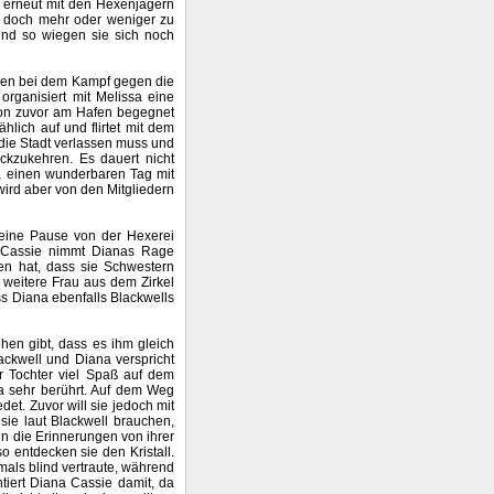
el erneut mit den Hexenjägern
un doch mehr oder weniger zu
und so wiegen sie sich noch
ihnen bei dem Kampf gegen die
organisiert mit Melissa eine
chon zuvor am Hafen begegnet
hlich auf und flirtet mit dem
die Stadt verlassen muss und
ückzukehren. Es dauert nicht
a einen wunderbaren Tag mit
 wird aber von den Mitgliedern
 eine Pause von der Hexerei
. Cassie nimmt Dianas Rage
en hat, dass sie Schwestern
 weitere Frau aus dem Zirkel
ss Diana ebenfalls Blackwells
ehen gibt, dass es ihm gleich
lackwell und Diana verspricht
r Tochter viel Spaß auf dem
na sehr berührt. Auf dem Weg
edet. Zuvor will sie jedoch mit
 sie laut Blackwell brauchen,
in die Erinnerungen von ihrer
 entdecken sie den Kristall.
mals blind vertraute, während
tiert Diana Cassie damit, da