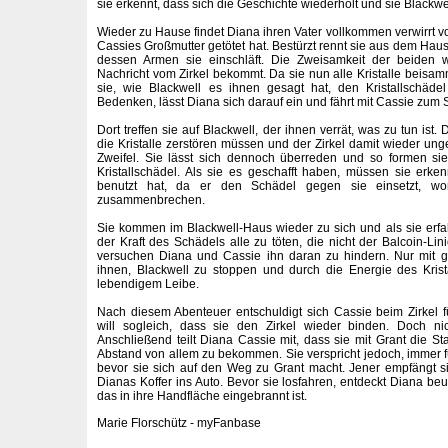
sie erkennt, dass sich die Geschichte wiederholt und sie Blackwel
Wieder zu Hause findet Diana ihren Vater vollkommen verwirrt v
Cassies Großmutter getötet hat. Bestürzt rennt sie aus dem Haus 
dessen Armen sie einschläft. Die Zweisamkeit der beiden w
Nachricht vom Zirkel bekommt. Da sie nun alle Kristalle beisam
sie, wie Blackwell es ihnen gesagt hat, den Kristallschädel
Bedenken, lässt Diana sich darauf ein und fährt mit Cassie zum 
Dort treffen sie auf Blackwell, der ihnen verrät, was zu tun ist.
die Kristalle zerstören müssen und der Zirkel damit wieder ung
Zweifel. Sie lässt sich dennoch überreden und so formen si
Kristallschädel. Als sie es geschafft haben, müssen sie erke
benutzt hat, da er den Schädel gegen sie einsetzt, wo
zusammenbrechen.
Sie kommen im Blackwell-Haus wieder zu sich und als sie erfahr
der Kraft des Schädels alle zu töten, die nicht der Balcoin-Lini
versuchen Diana und Cassie ihn daran zu hindern. Nur mit g
ihnen, Blackwell zu stoppen und durch die Energie des Krist
lebendigem Leibe.
Nach diesem Abenteuer entschuldigt sich Cassie beim Zirkel fü
will sogleich, dass sie den Zirkel wieder binden. Doch ni
Anschließend teilt Diana Cassie mit, dass sie mit Grant die St
Abstand von allem zu bekommen. Sie verspricht jedoch, immer fü
bevor sie sich auf den Weg zu Grant macht. Jener empfängt s
Dianas Koffer ins Auto. Bevor sie losfahren, entdeckt Diana be
das in ihre Handfläche eingebrannt ist.
Marie Florschütz - myFanbase