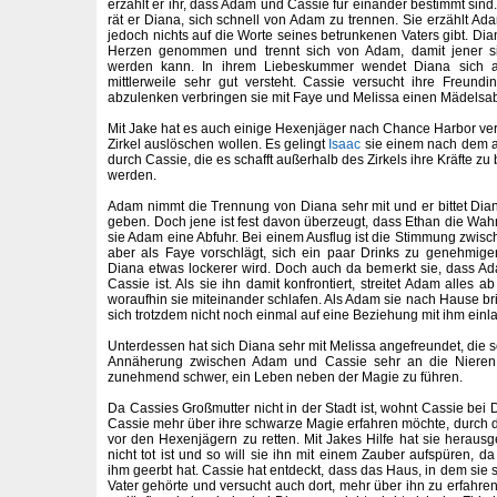
erzählt er ihr, dass Adam und Cassie für einander bestimmt sind.
rät er Diana, sich schnell von Adam zu trennen. Sie erzählt A
jedoch nichts auf die Worte seines betrunkenen Vaters gibt. Dia
Herzen genommen und trennt sich von Adam, damit jener si
werden kann. In ihrem Liebeskummer wendet Diana sich an
mittlerweile sehr gut versteht. Cassie versucht ihre Freund
abzulenken verbringen sie mit Faye und Melissa einen Mädelsa
Mit Jake hat es auch einige Hexenjäger nach Chance Harbor ve
Zirkel auslöschen wollen. Es gelingt
Isaac
sie einem nach dem a
durch Cassie, die es schafft außerhalb des Zirkels ihre Kräfte zu
werden.
Adam nimmt die Trennung von Diana sehr mit und er bittet Di
geben. Doch jene ist fest davon überzeugt, dass Ethan die Wahrh
sie Adam eine Abfuhr. Bei einem Ausflug ist die Stimmung zwis
aber als Faye vorschlägt, sich ein paar Drinks zu genehmigen
Diana etwas lockerer wird. Doch auch da bemerkt sie, dass Ad
Cassie ist. Als sie ihn damit konfrontiert, streitet Adam alles 
woraufhin sie miteinander schlafen. Als Adam sie nach Hause bring
sich trotzdem nicht noch einmal auf eine Beziehung mit ihm einl
Unterdessen hat sich Diana sehr mit Melissa angefreundet, die s
Annäherung zwischen Adam und Cassie sehr an die Nieren g
zunehmend schwer, ein Leben neben der Magie zu führen.
Da Cassies Großmutter nicht in der Stadt ist, wohnt Cassie bei D
Cassie mehr über ihre schwarze Magie erfahren möchte, durch die
vor den Hexenjägern zu retten. Mit Jakes Hilfe hat sie herausg
nicht tot ist und so will sie ihn mit einem Zauber aufspüren, 
ihm geerbt hat. Cassie hat entdeckt, dass das Haus, in dem sie s
Vater gehörte und versucht auch dort, mehr über ihn zu erfahre