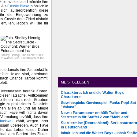
Hexenzirkels und möchte ihre
. Als
Cassie Blake
plötzlich in
sich außerordentlich diese
ihr die Eingewöhnung zu
ass Cassie dem Zirkel alsbald
erfüllen, jedoch will sie ihr
Shelley Hennig, The Secret Circle
© Warner Bros. Entertainment Inc.
des damals ihre Zauberkräfte
nfalls Hexen sind, aberkannt
e nach Chance Harbor kommt,
MEISTGELESEN
lett.
 Hexendasein heranzuführen.
Charaktere: Ich und die Walter Boys -
 dieser Tatsache. Vollkommen
Charaktere
ie ihnen nicht recht Glauben
Gewinnspiele: Gewinnspiel: Funko Pop!-Set
e zu praktizieren. Das sieht
"Vaiana"
hnen allen ab und an Magie
auch Faye will nichts davon
News: Paramount+ enthüllt Trailer und
 Vermutung erzählt, dass ihre
Starttermin für Staffel 2 von "MobLand"
lackwell
zählt, wegen ihrer
Starttermine (Deutschland): Serienstartter
angsam überreden. Auch Faye
in Deutschland
nahe das Leben kostet. Daher
Inhalt: Ich und die Walter Boys - Inhalt Staffe
tual zum Binden des Zirkels