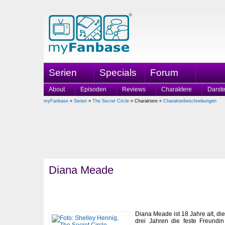
Serien
Specials
Forum
About
Episoden
Reviews
Charaktere
Darste
myFanbase
»
Serien
»
The Secret Circle
» Charaktere »
Charakterbeschreibungen
Diana Meade
Diana Meade ist 18 Jahre alt, di
drei Jahren die feste Freundi