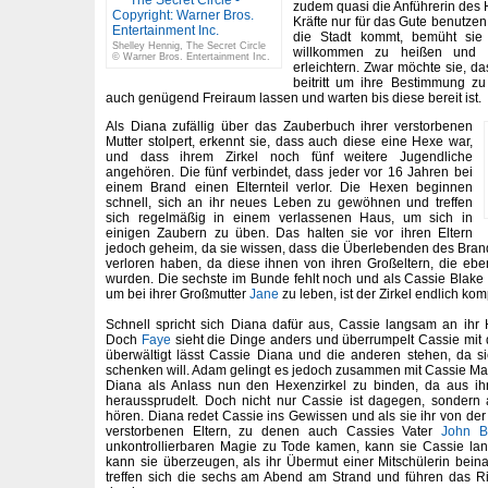
zudem quasi die Anführerin des 
Kräfte nur für das Gute benutzen
die Stadt kommt, bemüht sie 
Shelley Hennig, The Secret Circle
willkommen zu heißen und 
© Warner Bros. Entertainment Inc.
erleichtern. Zwar möchte sie, d
beitritt um ihre Bestimmung zu 
auch genügend Freiraum lassen und warten bis diese bereit ist.
Als Diana zufällig über das Zauberbuch ihrer verstorbenen
Mutter stolpert, erkennt sie, dass auch diese eine Hexe war,
und dass ihrem Zirkel noch fünf weitere Jugendliche
angehören. Die fünf verbindet, dass jeder vor 16 Jahren bei
einem Brand einen Elternteil verlor. Die Hexen beginnen
schnell, sich an ihr neues Leben zu gewöhnen und treffen
sich regelmäßig in einem verlassenen Haus, um sich in
einigen Zaubern zu üben. Das halten sie vor ihren Eltern
jedoch geheim, da sie wissen, dass die Überlebenden des Bran
verloren haben, da diese ihnen von ihren Großeltern, die ebe
wurden. Die sechste im Bunde fehlt noch und als Cassie Blak
um bei ihrer Großmutter
Jane
zu leben, ist der Zirkel endlich komp
Schnell spricht sich Diana dafür aus, Cassie langsam an ihr
Doch
Faye
sieht die Dinge anders und überrumpelt Cassie mit
überwältigt lässt Cassie Diana und die anderen stehen, da s
schenken will. Adam gelingt es jedoch zusammen mit Cassie Magi
Diana als Anlass nun den Hexenzirkel zu binden, da aus i
heraussprudelt. Doch nicht nur Cassie ist dagegen, sondern 
hören. Diana redet Cassie ins Gewissen und als sie ihr von der
verstorbenen Eltern, zu denen auch Cassies Vater
John B
unkontrollierbaren Magie zu Tode kamen, kann sie Cassie l
kann sie überzeugen, als ihr Übermut einer Mitschülerin bei
treffen sich die sechs am Abend am Strand und führen das Ri