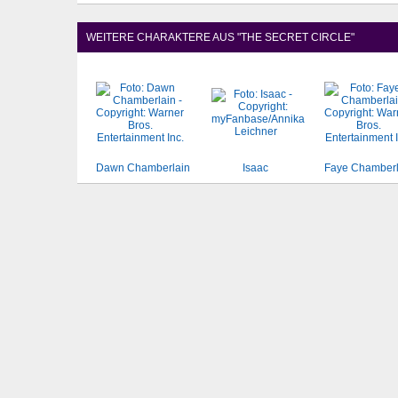
WEITERE CHARAKTERE AUS "THE SECRET CIRCLE"
Dawn Chamberlain
Isaac
Faye Chamberl