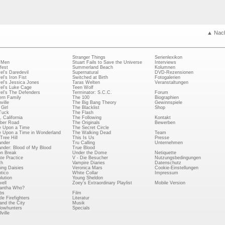
▲ Nac
Stranger Things
Serienlexikon
 Men
Stuart Fails to Save the Universe
Interviews
fest
Summerland Beach
Kolumnen
el's Daredevil
Supernatural
DVD-Rezensionen
el's Iron Fist
Switched at Birth
Fotogalerien
el's Jessica Jones
Taras Welten
Veranstaltungen
el's Luke Cage
Teen Wolf
el's The Defenders
Terminator: S.C.C.
Forum
rn Family
The 100
Biographien
ville
The Big Bang Theory
Gewinnspiele
Girl
The Blacklist
Shop
Tuck
The Flash
, California
The Following
Kontakt
ber Road
The Originals
Bewerben
 Upon a Time
The Secret Circle
 Upon a Time in Wonderland
The Walking Dead
Team
Tree Hill
This Is Us
Presse
ander
Tru Calling
Unternehmen
ander: Blood of My Blood
True Blood
on Break
Under the Dome
Netiquette
ate Practice
V - Die Besucher
Nutzungsbedingungen
ch
Vampire Diaries
Datenschutz
ing Daisies
Veronica Mars
Cookie-Einstellungen
tico
White Collar
Impressum
lution
Young Sheldon
ell
Zoey's Extraordinary Playlist
Mobile Version
antha Who?
bs
Film
le Firefighters
Literatur
and the City
Musik
owhunters
Specials
ville