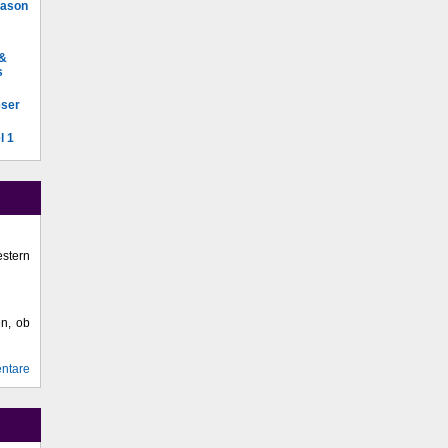
Mason
 &
s
eser
l 1
stern
en, ob
ntare