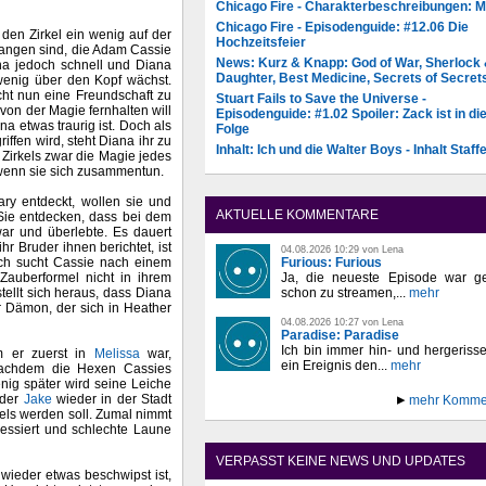
Chicago Fire - Charakterbeschreibungen: 
Chicago Fire - Episodenguide: #12.06 Die
en Zirkel ein wenig auf der
Hochzeitsfeier
gangen sind, die Adam Cassie
News: Kurz & Knapp: God of War, Sherlock
ana jedoch schnell und Diana
Daughter, Best Medicine, Secrets of Secret
 wenig über den Kopf wächst.
cht nun eine Freundschaft zu
Stuart Fails to Save the Universe -
von der Magie fernhalten will
Episodenguide: #1.02 Spoiler: Zack ist in di
na etwas traurig ist. Doch als
Folge
iffen wird, steht Diana ihr zu
Inhalt: Ich und die Walter Boys - Inhalt Staffe
Zirkels zwar die Magie jedes
 wenn sie sich zusammentun.
ry entdeckt, wollen sie und
AKTUELLE KOMMENTARE
 Sie entdecken, dass bei dem
r und überlebte. Es dauert
r Bruder ihnen berichtet, ist
04.08.2026 10:29 von Lena
Furious: Furious
uch sucht Cassie nach einem
Ja, die neueste Episode war ge
Zauberformel nicht in ihrem
schon zu streamen,...
mehr
ellt sich heraus, dass Diana
r Dämon, der sich in Heather
04.08.2026 10:27 von Lena
Paradise: Paradise
Ich bin immer hin- und hergeriss
m er zuerst in
Melissa
war,
ein Ereignis den...
mehr
achdem die Hexen Cassies
enig später wird seine Leiche
uder
Jake
wieder in der Stadt
mehr Komme
rkels werden soll. Zumal nimmt
ressiert und schlechte Laune
VERPASST KEINE NEWS UND UPDATES
ieder etwas beschwipst ist,