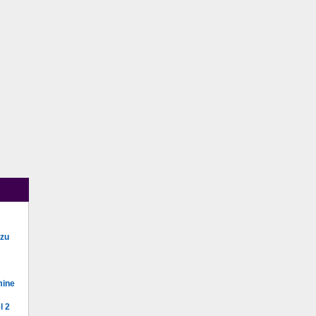
 zu
mine
l 2