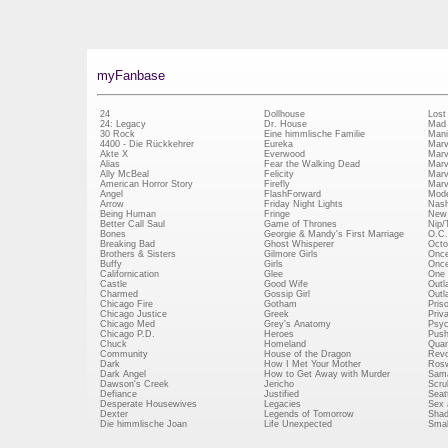
myFanbase
24
Dollhouse
Lost
24: Legacy
Dr. House
Mad
30 Rock
Eine himmlische Familie
Mani
4400 - Die Rückkehrer
Eureka
Marv
Akte X
Everwood
Marv
Alias
Fear the Walking Dead
Marv
Ally McBeal
Felicity
Marv
American Horror Story
Firefly
Marv
Angel
FlashForward
Mode
Arrow
Friday Night Lights
Nash
Being Human
Fringe
New 
Better Call Saul
Game of Thrones
Nip/
Bones
Georgie & Mandy's First Marriage
O.C.
Breaking Bad
Ghost Whisperer
Octo
Brothers & Sisters
Gilmore Girls
Once
Buffy
Girls
Once
Californication
Glee
One 
Castle
Good Wife
Outl
Charmed
Gossip Girl
Outl
Chicago Fire
Gotham
Pris
Chicago Justice
Greek
Priv
Chicago Med
Grey's Anatomy
Psy
Chicago P.D.
Heroes
Push
Chuck
Homeland
Quan
Community
House of the Dragon
Revo
Dark
How I Met Your Mother
Rosw
Dark Angel
How to Get Away with Murder
Sam
Dawson's Creek
Jericho
Scru
Defiance
Justified
Seatt
Desperate Housewives
Legacies
Sex 
Dexter
Legends of Tomorrow
Shad
Die himmlische Joan
Life Unexpected
Small