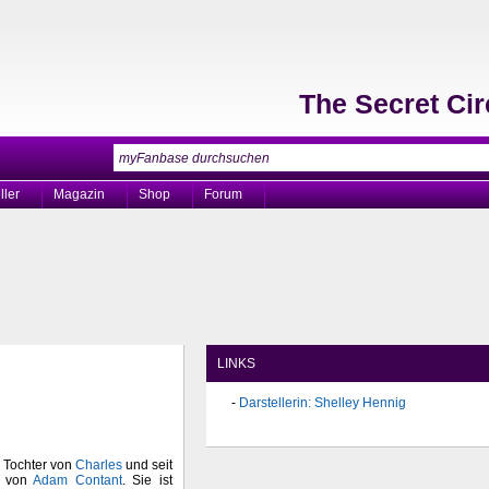
The Secret Cir
ller
Magazin
Shop
Forum
LINKS
Darstellerin: Shelley Hennig
e Tochter von
Charles
und seit
n von
Adam Contant
. Sie ist