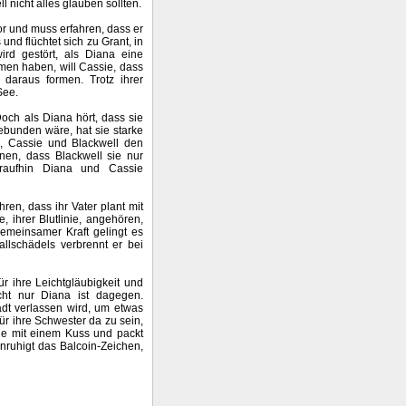
l nicht alles glauben sollten.
or und muss erfahren, dass er
und flüchtet sich zu Grant, in
ird gestört, als Diana eine
men haben, will Cassie, dass
 daraus formen. Trotz ihrer
See.
 Doch als Diana hört, dass sie
ebunden wäre, hat sie starke
e, Cassie und Blackwell den
nnen, dass Blackwell sie nur
raufhin Diana und Cassie
en, dass ihr Vater plant mit
e, ihrer Blutlinie, angehören,
emeinsamer Kraft gelingt es
allschädels verbrennt er bei
r ihre Leichtgläubigkeit und
cht nur Diana ist dagegen.
adt verlassen wird, um etwas
r ihre Schwester da zu sein,
ie mit einem Kuss und packt
unruhigt das Balcoin-Zeichen,