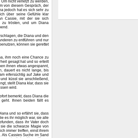
 Um nicht verletzt zu werden,
dam von diesem Gespräch, der
na jedoch hat es sich sehr zu
ch über seine Gefühle klar
 Cassie, mit der sie sich
in zu trösten, und um Diana
bend.
rschlagen, die Diana und den
nderen zu entführen und nur
 benutzen, können sie gerettet
ana, ihm noch eine Chance zu
eit gesagt hat und so erteilt
chen ihnen etwas angespannt,
, dauert es nicht lange, bis
am eifersüchtig auf Jake und
ab und küsst sie anschließend,
t, stellt Diana klar, dass sie
assen wird.
ofort bemerkt, dass Diana die
eht. Ihnen beiden fällt es
iana und so erfährt sie, dass
 es ihr möglich war, sie alle
efunden, dass ihr Vater doch
da sie die schwarze Magie von
ich immer treffen, einst ihrem
n. Als Cassies Suche im Sand