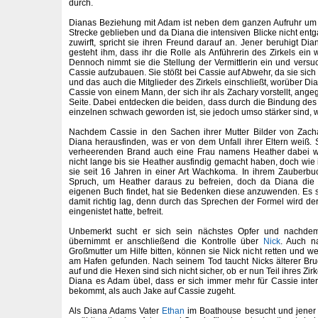
durch.
Dianas Beziehung mit Adam ist neben dem ganzen Aufruhr um d
Strecke geblieben und da Diana die intensiven Blicke nicht ent
zuwirft, spricht sie ihren Freund darauf an. Jener beruhigt Di
gesteht ihm, dass ihr die Rolle als Anführerin des Zirkels ein
Dennoch nimmt sie die Stellung der Vermittlerin ein und versu
Cassie aufzubauen. Sie stößt bei Cassie auf Abwehr, da sie sich 
und das auch die Mitglieder des Zirkels einschließt, worüber Dia
Cassie von einem Mann, der sich ihr als Zachary vorstellt, angegr
Seite. Dabei entdecken die beiden, dass durch die Bindung des 
einzelnen schwach geworden ist, sie jedoch umso stärker sind,
Nachdem Cassie in den Sachen ihrer Mutter Bilder von Zacha
Diana herausfinden, was er von dem Unfall ihrer Eltern weiß.
verheerenden Brand auch eine Frau namens Heather dabei wa
nicht lange bis sie Heather ausfindig gemacht haben, doch wie ih
sie seit 16 Jahren in einer Art Wachkoma. In ihrem Zauberb
Spruch, um Heather daraus zu befreien, doch da Diana die 
eigenen Buch findet, hat sie Bedenken diese anzuwenden. Es st
damit richtig lag, denn durch das Sprechen der Formel wird de
eingenistet hatte, befreit.
Unbemerkt sucht er sich sein nächstes Opfer und nachde
übernimmt er anschließend die Kontrolle über
Nick
. Auch n
Großmutter um Hilfe bitten, können sie Nick nicht retten und w
am Hafen gefunden. Nach seinem Tod taucht Nicks älterer Br
auf und die Hexen sind sich nicht sicher, ob er nun Teil ihres Zi
Diana es Adam übel, dass er sich immer mehr für Cassie inte
bekommt, als auch Jake auf Cassie zugeht.
Als Diana Adams Vater
Ethan
im Boathouse besucht und jener w