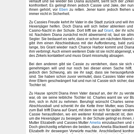
verläuft und sie wieder bei Diana auszieht, sieht sich der Zirk
konfrontiert. Es gelingt ihnen jedoch Cassie und Jake, der n
ihnen gehört, vor
Eben
zu retten. Jener kann jedoch fliehen 
immer nicht in Sicherheit.
Zu Cassies Freude kehrt ihr Vater in die Stadt zurück und will 
Hexenjäger helfen. Doch Diana will sich lieber ablenken und 
Casino-Nacht in der Schule. Dort trifft sie auf
Grant
, der ihr s
ist. Nachdem Diana zunächst recht abweisend ist, taut sie allmä
Segler. Sie bedauert es sehr, dass er schon am nächsten Abend 
gibt ihm einen Abschiedskuss mit der Aufforderung, bald zur
lange, bis Grant wieder nach Chance Harbor kommt und Dian
ihm verbringt. Auch einem weiteren Date ist sie nicht abgeneigt,
des Zirkels kontaktiert und muss Grant missmutig absagen.
Bei den anderen gibt sie Cassie zu verstehen, dass sie sich
genehmigen will und nur noch bei dieser einen Sache hilft
jedoch den Schwung, als sie ihr sagt, dass sie herausgefund
sind. Sie haben schon zuvor vermutet, dass Cassies Vater eine
ihrer Eltern geschwängert hat und nun ist Cassie sich sicher, da
Tochter ist.
Zu Hause spricht Diana ihren Vater darauf an, der ihr zu verst
war, ob sie seine leibliche Tochter ist. Charles warnt sie vor B
ihm, sich in Acht zu nehmen. Beruhigt wünscht Charles seine
Abschlussball und schenkt ihr die Kette ihrer Mutter, was Dia
zum Ball trifft Diana auf Grant, mit dem sie sich für später verabr
Cassie herausfinden, wo ein weiterer Kristall versteckt ist, den
um die Hexenjäger zu besiegen. In der Schule gelingt es ihnen, 
Mutter Elizabeth und Cassies Mutter
Amelia
einzutauchen und so
Doch gleichzeitig erfahren die beiden, dass Amelia Blackwell da
Elizabeth ihr deswegen Vorwürfe machte. Anschließend konfron