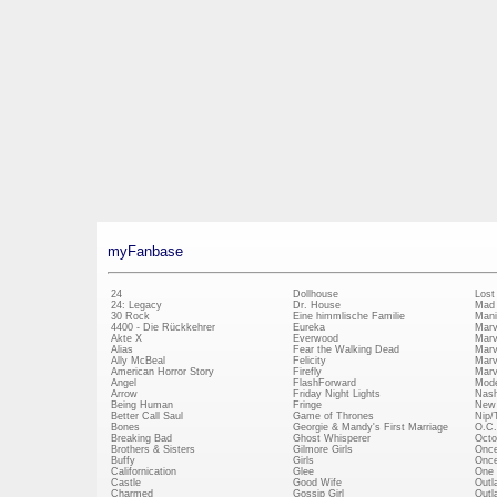
myFanbase
24
Dollhouse
Lost
24: Legacy
Dr. House
Mad
30 Rock
Eine himmlische Familie
Mani
4400 - Die Rückkehrer
Eureka
Marv
Akte X
Everwood
Marv
Alias
Fear the Walking Dead
Marv
Ally McBeal
Felicity
Marv
American Horror Story
Firefly
Marv
Angel
FlashForward
Mode
Arrow
Friday Night Lights
Nash
Being Human
Fringe
New 
Better Call Saul
Game of Thrones
Nip/
Bones
Georgie & Mandy's First Marriage
O.C.
Breaking Bad
Ghost Whisperer
Octo
Brothers & Sisters
Gilmore Girls
Once
Buffy
Girls
Once
Californication
Glee
One 
Castle
Good Wife
Outl
Charmed
Gossip Girl
Outl