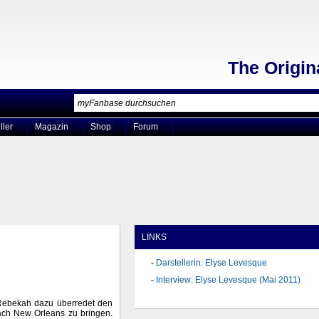
The Origin
ller
Magazin
Shop
Forum
LINKS
Darstellerin: Elyse Levesque
Interview: Elyse Levesque (Mai 2011)
Rebekah dazu überredet den
ach New Orleans zu bringen.