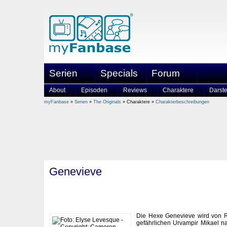
Serien
Specials
Forum
About
Episoden
Reviews
Charaktere
Darste
myFanbase
»
Serien
»
The Originals
» Charaktere »
Charakterbeschreibungen
Genevieve
Die Hexe Genevieve wird von 
gefährlichen Urvampir Mikael n