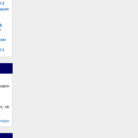
l 2
Mason
 &
s
eser
l 1
stern
en, ob
ntare