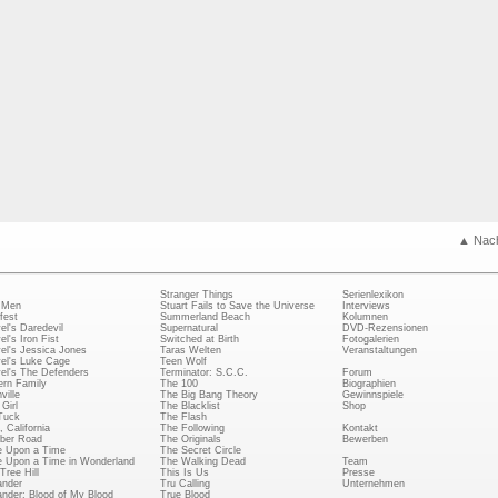
▲ Nac
Stranger Things
Serienlexikon
 Men
Stuart Fails to Save the Universe
Interviews
fest
Summerland Beach
Kolumnen
el's Daredevil
Supernatural
DVD-Rezensionen
el's Iron Fist
Switched at Birth
Fotogalerien
el's Jessica Jones
Taras Welten
Veranstaltungen
el's Luke Cage
Teen Wolf
el's The Defenders
Terminator: S.C.C.
Forum
rn Family
The 100
Biographien
ville
The Big Bang Theory
Gewinnspiele
Girl
The Blacklist
Shop
Tuck
The Flash
, California
The Following
Kontakt
ber Road
The Originals
Bewerben
 Upon a Time
The Secret Circle
 Upon a Time in Wonderland
The Walking Dead
Team
Tree Hill
This Is Us
Presse
ander
Tru Calling
Unternehmen
ander: Blood of My Blood
True Blood