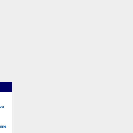
 zu
mine