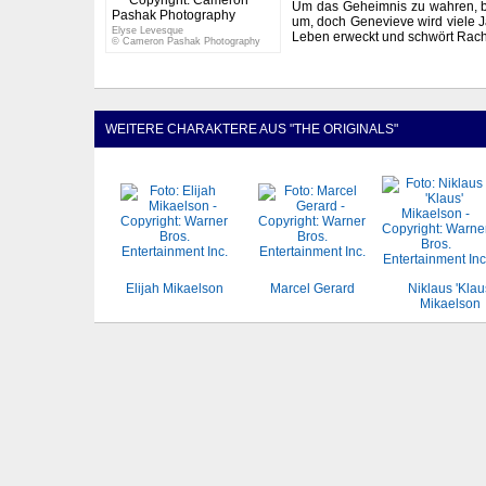
Um das Geheimnis zu wahren, b
um, doch Genevieve wird viele 
Elyse Levesque
Leben erweckt und schwört Rac
© Cameron Pashak Photography
WEITERE CHARAKTERE AUS "THE ORIGINALS"
Elijah Mikaelson
Marcel Gerard
Niklaus 'Klau
Mikaelson