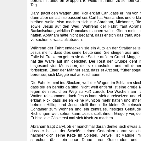
bereits mit anderen Gruppen. Er wolle mit ihnen zu seinem Ort
Tag.
Daryl packt den Wagen und Rick erklärt Carl, dass er ihm von 
dann aber einfach so passiert sei. Carl hat Verständnis und erklä
bleiben wolle. Also machen sich nur Abraham, Michonne, Ri
sowie Jesus auf den Weg. Während der Fahrt fragt Abraha
Backmischung wirklich Pancakes machen wollte. Glenn meint, 
hatten. Abraham hätte nicht gedacht, dass er sich das traut, ab
versuchen, etwas aufzubauen.
Während der Fahrt entdecken sie ein Auto an der Straßenseite,
Jesus meint, dass dies seine Leute sind. Sie steigen aus und R
Falle ist. Trotzdem gehen sie der Sache auf den Grund. Maggie 
hat die Waffe auf ihn gerichtet. Der Rest der Gruppe geht
insgesamt vier Menschen, die sie rausholen und mit dene
fortsetzen. Einer der Männer sagt, dass er Arzt sei, früher so
bereit sei, sich Maggie mal anzuschauen.
Die Fahrt kommt ins Stocken, weil der Wagen im Schlamm stecken
dass sie eh bereits da sind. Nicht weit entfernt ist eine groß
legen den restlichen Weg zu Fuß zurück. Die Wachen am Tor
Waffen reinkommen, doch Jesus kann sich durchsetzen und ei
erklärt Rick, dass sie eh keine Munition mehr hätten und ihnen
betreten Hilltop und Jesus stellt ihnen die kleine Gemeinsc
Container zum Wohnen und ein zentrales, riesiges Gebäud
Richtungen weit sehen kann. Jesus stellt ihnen Gregory vor, de
Er bittet die Gäste erst mal sich frisch zu machen.
Abraham fragt Daryl, ob er manchmal daran denke, sich etwas a
dass er bei all der Scheiße keinen Gedanken daran versch
nachdenklich seine Kette im Spiegel. Derweil ist Maggie i
sprechen über ein paar Dinge ihrer Gemeinden und Gr