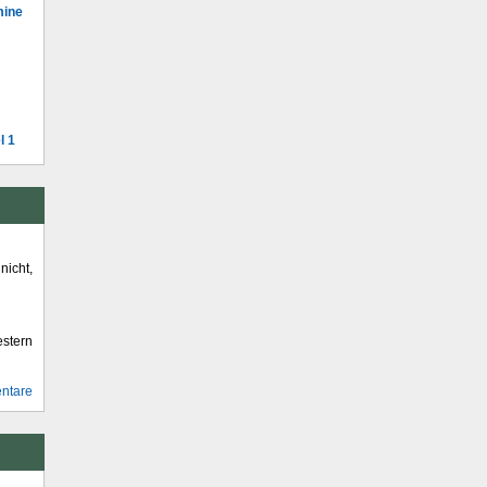
mine
l 1
icht,
stern
ntare