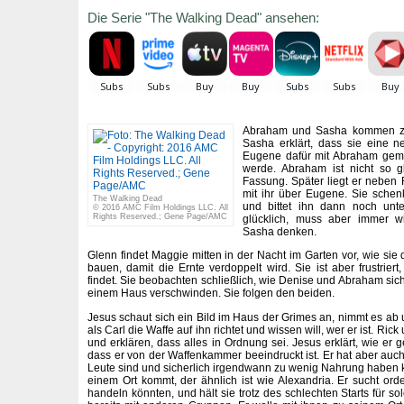
Die Serie "The Walking Dead" ansehen:
Abraham und Sasha kommen zu
Sasha erklärt, dass sie eine 
Eugene dafür mit Abraham geme
werde. Abraham ist nicht so g
Fassung. Später liegt er neben 
mit ihr über Eugene. Sie schen
The Walking Dead
und bittet ihn dann noch unt
© 2016 AMC Film Holdings LLC. All
Rights Reserved.; Gene Page/AMC
glücklich, muss aber immer w
Sasha denken.
Glenn findet Maggie mitten in der Nacht im Garten vor, wie sie
bauen, damit die Ernte verdoppelt wird. Sie ist aber frustrier
findet. Sie beobachten schließlich, wie Denise und Abraham sich 
einem Haus verschwinden. Sie folgen den beiden.
Jesus schaut sich ein Bild im Haus der Grimes an, nimmt es ab u
als Carl die Waffe auf ihn richtet und wissen will, wer er ist. 
und erklären, dass alles in Ordnung sei. Jesus erklärt, wie er ge
dass er von der Waffenkammer beeindruckt ist. Er hat aber auch
Leute sind und sicherlich irgendwann zu wenig Nahrung haben kö
einem Ort kommt, der ähnlich ist wie Alexandria. Er sucht orde
handeln könnten, und hält sie trotz des schlechten Starts für s