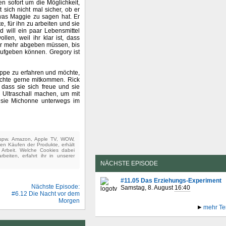
n sofort um die Möglichkeit,
sich nicht mal sicher, ob er
 was Maggie zu sagen hat. Er
e, für ihn zu arbeiten und sie
d will ein paar Lebensmittel
len, weil ihr klar ist, dass
mer mehr abgeben müssen, bis
aufgeben können. Gregory ist
ppe zu erfahren und möchte,
chte gerne mitkommen. Rick
 dass sie sich freue und sie
 Ultraschall machen, um mit
 sie Michonne unterwegs im
(bspw. Amazon, Apple TV, WOW,
ten Käufen der Produkte, erhält
e Arbeit. Welche Cookies dabei
beiten, erfahrt ihr in unserer
NÄCHSTE EPISODE
#11.05 Das Erziehungs-Experiment
Nächste Episode:
Samstag, 8. August
16:40
#6.12 Die Nacht vor dem
Morgen
mehr Te