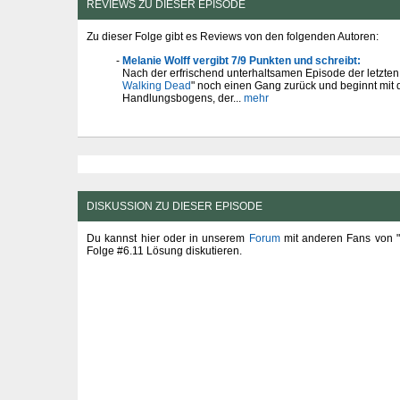
REVIEWS ZU DIESER EPISODE
Zu dieser Folge gibt es Reviews von den folgenden Autoren:
Melanie Wolff vergibt 7/9 Punkten und schreibt:
Nach der erfrischend unterhaltsamen Episode der letzten
Walking Dead
" noch einen Gang zurück und beginnt mit 
Handlungsbogens, der...
mehr
DISKUSSION ZU DIESER EPISODE
Du kannst hier oder in unserem
Forum
mit anderen Fans von "
Folge #6.11 Lösung diskutieren.