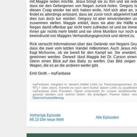
mit Maggie reden möchte. Jesus bringt sie zu ihm und sie rede
dass sie den Gefangenen von Negan zurück holen. Gregory ist 
diesen Craig wieder bei sich haben wolle, hört sich aber an,
findet es allerdings amüsant, dass sie zuvor noch abgelehnt hatt
dies nun doch tun würden. Gregory ist aber einverstanden un
zusammen stellen. Maggie erklärt, dass sie aber die Hälfte wol
Negan damit offenbar gar nicht mehr zufrieden ist und sie im
ihnen gar nichts mehr bleibt und sie ohne Munition nur noch 
beeindruckt von Maggies Verhandlungsgeschick und stimmt zu.
Rick versucht Informationen über das Gelände von Negans Gru
dass die zwei vom letzten Handel mitkommen. Auch Jesus mö
fragt Michonne, ob sie bereit für den Kampf sei. Sie erwidert,
gewinnen werden. Derweil lässt Maggie bei Dr. Carson einen
Glenn einen Blick auf das Baby zu werfen. Das Bild zeigen
Wagen, die es an die anderen weiter gibt.
Emil Groth – myFanbase
myFanbase integriert in diesem Artikel Links zu Partnerprogrammen 
RTL+ oder Joyn). Kommt es nach dem Aufruf dieser Links zu qualifizier
myFanbase eine Provision. Damit unterstützt ihr unsere redaktionell
gesetzt werden und welche Daten die jeweiligen Partner dabei verar
Datenschutzerklärung
.
Vorherige Episode:
Alle Episoden
#6.10 Die neue Welt