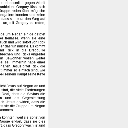
sie Lebensmittel gegen Arbeit
nbieten. Gregory lässt sich
 Gruppe reden über mögliche
 ergattern konnten und keine
, dass sie extra den Weg auf
 an, mit Gregory zu reden,
uppe um Negan einige getötet
r freilasse, wenn sie eine
auch und wird sofort von Rick
il er das tun musste. Es kommt
d Rick in die Bredouille
brechen und Ricks Angreifer
eren Bewohner wollen weiter
bei sei. Immerhin habe einer
alten. Jesus bittet Rick, die
t immer so einfach sind, wie
bei seinem Kampf seine Kette
richt Jesus auf Negan an und
 sind, die viele Forderungen
n Deal, dass die Saviors die
en und als Gegenleistung
och Jesus erwidert, dass die
dass sie die Gruppe um Negan
bekommen.
ln könnten, weil sie sonst von
aggie erklärt, dass sie dies
t, dass Gregory wach ist und