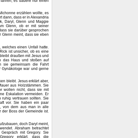
 fahren, es dauere nur einen
Michonne erzählen wollte, es
rt dann, dass er in Alexandria
ck, Daryl, Glenn und Maggie
m Glenn, ob er mit seiner
dass sie darüber gesprochen
er Glenn meint, dass sie eben
 welches einen Unfall hatte.
ick ist unsicher, ob es eine
bleibt draußen mit Jesus und
 in das Haus und stoßen auf
n sie gemeinsam die Fahrt
gar Gynäkologe war und gerne
 bleibt. Jesus erklärt aber,
e Mauer aus Holzstämmen. Sie
 wollen nicht, dass sie mit
ne Eskalation vermeiden. Er
 ruhig vertrauen sollten. Sie
haft vor. Sie haben ein paar
e, von dem aus man in alle
r der Boss der Gemeinde ist.
ufzubauen, doch Daryl meint,
wendet. Abraham betrachtet
m Gespräch mit Gregory. Sie
egory erklärt, dass die