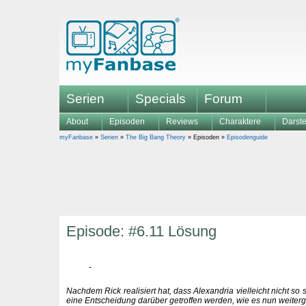
Serien
Specials
Forum
About
Episoden
Reviews
Charaktere
Darste
myFanbase
»
Serien
»
The Big Bang Theory
» Episoden »
Episodenguide
Episode: #6.11 Lösung
Nachdem Rick realisiert hat, dass Alexandria vielleicht nicht so s
eine Entscheidung darüber getroffen werden, wie es nun weiterg