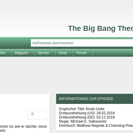
The Big Bang The
ller
Magazin
Spoiler
Shop
Forum
INFORMATIONEN ZUR EPISODE
Englischer Titel: Knots Untie
Erstausstrahlung (
US
): 28.02.2016
0
Erstausstrahlung (
DE
): 03.12.2016
Regie: Michael E. Satrazemis
Drehbuch: Matthew Negrete & Channing Powe
icher ist, wie er dachte, muss
eht.