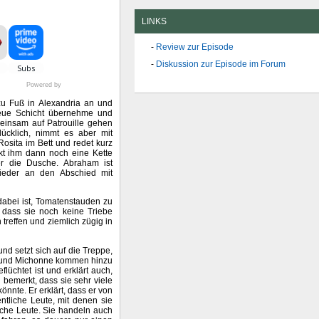
LINKS
Review zur Episode
Diskussion zur Episode im Forum
Powered by
 Fuß in Alexandria an und
neue Schicht übernehme und
insam auf Patrouille gehen
lücklich, nimmt es aber mit
Rosita im Bett und redet kurz
kt ihm dann noch eine Kette
er die Dusche. Abraham ist
ieder an den Abschied mit
 dabei ist, Tomatenstauden zu
t, dass sie noch keine Triebe
treffen und ziemlich zügig in
nd setzt sich auf die Treppe,
Rick und Michonne kommen hinzu
flüchtet ist und erklärt auch,
 bemerkt, dass sie sehr viele
nnte. Er erklärt, dass er von
ntliche Leute, mit denen sie
olche Leute. Sie handeln auch