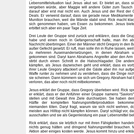
Lebensmittelsituation laut Jesus akut sei. Er bietet an, dass 
vergeben würde, aber Maggie will andere Güter zum Tausch a
darauf aber erst mal nicht ein. Auch Jesus und der Rest der
Deals. Er verweist darauf, dass sie gerade neue Medikamente
Munition brauchen, weil die Wände stabil sind. Rick macht klar
sich genommen haben, um Essen zu bekommen. Jesus bietet
erbittet sich aber ein paar Tage Zeit.
Drei Leute der Gruppe sind zurück und erklären, dass die Gr
habe und einen noch in Gefangenschaft halte, man ihn abe
Nachricht überbringen. Einer der Männer sticht Gregory in den B
außer Gefecht gesetzt. Er ruft, man solle ihn in Ruhe lassen, we
zu mehreren Auseinandersetzungen, in denen Abraham un
gekommen sind. Daryl kann Abrahams Angreifer aber den Arm 
stirbt durch einen Schnitt in die Halsschlagader. Die and
kämpfen, als Jesus dazwischen geht und erklärt, dass es vor
ihrer Leute Gregory attackiert und die Gäste aber ihn nur aufgeh
Waffe runter zu nehmen und zu verstehen, dass die Dinge nich
sie scheinen. Dann kümmern sie sich um Gregory. Abraham hat 
verloren, das aber noch nicht mitbekommen.
Jesus erklärt der Gruppe, dass Gregory überleben wird. Rick sp
er erklärt, dass er der Anführer einer Gruppe namens "Saviors"
stellen und mit Gewalt ihre Ziele durchsetzen. Sie haben de
Hälfte der kompletten Nahrungsmittelproduktion bekomm
niemanden töten. Daryl fragt, warum sie sich nicht wehren, d
meisten aus Hilltop nicht kämpfen können. Daryl schlägt vor, 
ausschalten und sie als Gegenleistung ein paar Lebensmittel 
Rick erklärt, dass sie letztlich nur mit ihren Fähigkeiten hande
nichts genug hätten und dringend Nahrungsmittel brauchen. M
Aktion aber einiges kosten werde. Jesus kommt hinzu und erklär