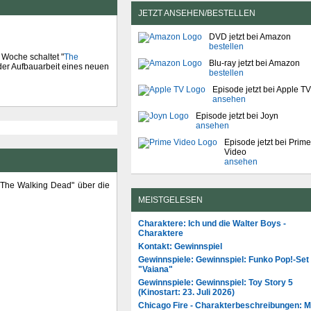
JETZT ANSEHEN/BESTELLEN
DVD jetzt bei Amazon
bestellen
 Woche schaltet "
The
Blu-ray jetzt bei Amazon
der Aufbauarbeit eines neuen
bestellen
Episode jetzt bei Apple TV
ansehen
Episode jetzt bei Joyn
ansehen
Episode jetzt bei Prime
Video
ansehen
The Walking Dead" über die
MEISTGELESEN
Charaktere: Ich und die Walter Boys -
Charaktere
Kontakt: Gewinnspiel
Gewinnspiele: Gewinnspiel: Funko Pop!-Set
"Vaiana"
Gewinnspiele: Gewinnspiel: Toy Story 5
(Kinostart: 23. Juli 2026)
Chicago Fire - Charakterbeschreibungen: 