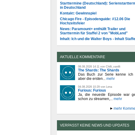
Starttermine (Deutschland): Serienstartter
in Deutschland
Kontakt: Gewinnspiel
Chicago Fire - Episodenguide: #12.06 Die
Hochzeitsfeier
News: Paramount+ enthüllt Trailer und
Starttermin für Staffel 2 von "MobLand"
Inhalt: Ich und die Walter Boys - Inhalt Staffe
AKTUELLE KOMMENTARE
08.08.2026 14:11 von Chilli_vanilli
The Shards: The Shards
Das Buch zur Serie kenne ich n
aber die ersten...
mehr
04.08.2026 10:29 von Lena
Furious: Furious
Ja, die neueste Episode war ge
schon zu streamen,...
mehr
mehr Komme
VERPASST KEINE NEWS UND UPDATES