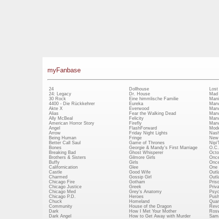
myFanbase
24
Dollhouse
Lost
24: Legacy
Dr. House
Mad
30 Rock
Eine himmlische Familie
Mani
4400 - Die Rückkehrer
Eureka
Marv
Akte X
Everwood
Marv
Alias
Fear the Walking Dead
Marv
Ally McBeal
Felicity
Marv
American Horror Story
Firefly
Marv
Angel
FlashForward
Mode
Arrow
Friday Night Lights
Nash
Being Human
Fringe
New 
Better Call Saul
Game of Thrones
Nip/
Bones
Georgie & Mandy's First Marriage
O.C.
Breaking Bad
Ghost Whisperer
Octo
Brothers & Sisters
Gilmore Girls
Once
Buffy
Girls
Once
Californication
Glee
One 
Castle
Good Wife
Outl
Charmed
Gossip Girl
Outl
Chicago Fire
Gotham
Pris
Chicago Justice
Greek
Priv
Chicago Med
Grey's Anatomy
Psy
Chicago P.D.
Heroes
Push
Chuck
Homeland
Quan
Community
House of the Dragon
Revo
Dark
How I Met Your Mother
Rosw
Dark Angel
How to Get Away with Murder
Sam