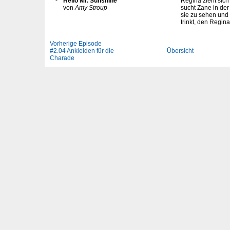
-
Hello Mr. Sunshine
Regina zieht sic
von
Amy Stroup
sucht Zane in der 
sie zu sehen und 
trinkt, den Regin
Vorherige Episode
#2.04 Ankleiden für die
Übersicht
Charade