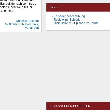
h besonders schick an und
Bar auf, der sich sehr freut,
sofort einen Wein mit ihr
LINKS
a annimmt.
Episodenbeschreibung
Review zur Episode
Nächste Episode
Diskussion zur Episode im Forum
#2.06 Mensch, Bedürfnis,
Verlangen
JETZT ANSEHEN/BESTELLEN