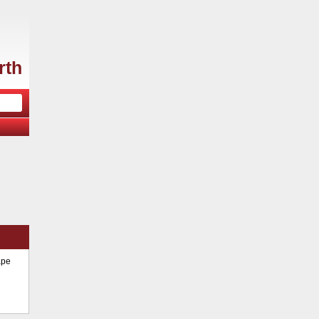
rth
ape