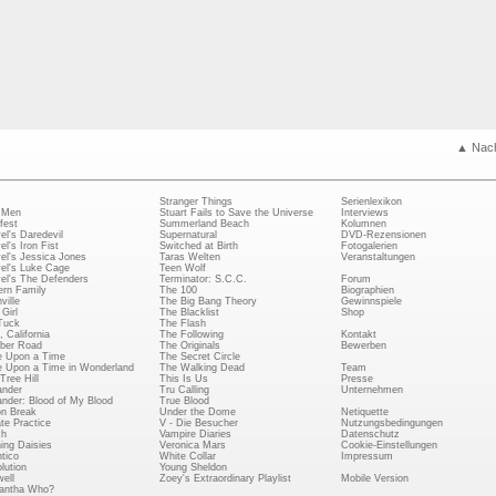
▲ Nac
Stranger Things
Serienlexikon
 Men
Stuart Fails to Save the Universe
Interviews
fest
Summerland Beach
Kolumnen
el's Daredevil
Supernatural
DVD-Rezensionen
el's Iron Fist
Switched at Birth
Fotogalerien
el's Jessica Jones
Taras Welten
Veranstaltungen
el's Luke Cage
Teen Wolf
el's The Defenders
Terminator: S.C.C.
Forum
rn Family
The 100
Biographien
ville
The Big Bang Theory
Gewinnspiele
Girl
The Blacklist
Shop
Tuck
The Flash
, California
The Following
Kontakt
ber Road
The Originals
Bewerben
 Upon a Time
The Secret Circle
 Upon a Time in Wonderland
The Walking Dead
Team
Tree Hill
This Is Us
Presse
ander
Tru Calling
Unternehmen
ander: Blood of My Blood
True Blood
on Break
Under the Dome
Netiquette
ate Practice
V - Die Besucher
Nutzungsbedingungen
ch
Vampire Diaries
Datenschutz
ing Daisies
Veronica Mars
Cookie-Einstellungen
tico
White Collar
Impressum
lution
Young Sheldon
ell
Zoey's Extraordinary Playlist
Mobile Version
antha Who?