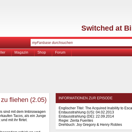
Switched at Bi
ller
Magazin
Shop
Forum
zu fliehen (2.05)
INFORMATIONEN ZUR EPISODE
Englischer Titel: The Acquired Inability to Esc
s sind mit dem Imbisswagen
Erstausstrahlung (
US
): 04.02.2013
rkaufen Tacos, als ein Junge
Erstausstrahlung (
DE
): 22.09.2014
nd mit ihr flirtet.
Regie: Zenta Fuentes
Drehbuch: Joy Gregory & Henry Robles