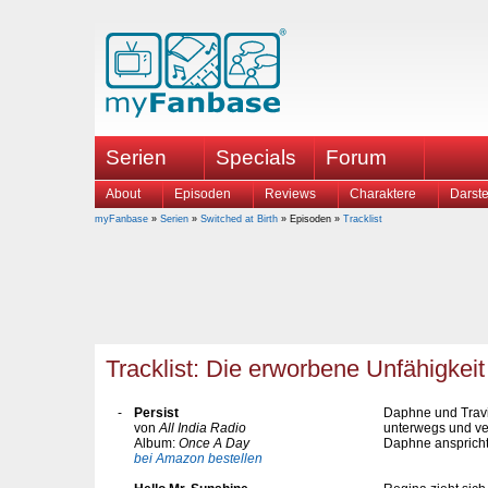
Serien
Specials
Forum
About
Episoden
Reviews
Charaktere
Darste
myFanbase
»
Serien
»
Switched at Birth
» Episoden »
Tracklist
Tracklist: Die erworbene Unfähigkeit 
-
Persist
Daphne und Travi
von
All India Radio
unterwegs und ve
Album:
Once A Day
Daphne anspricht u
bei Amazon bestellen