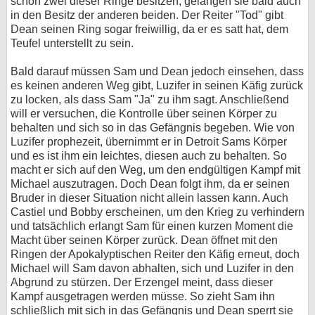
schon zwei dieser Ringe besitzen, gelangen sie bald auch
in den Besitz der anderen beiden. Der Reiter "Tod" gibt
Dean seinen Ring sogar freiwillig, da er es satt hat, dem
Teufel unterstellt zu sein.
Bald darauf müssen Sam und Dean jedoch einsehen, dass
es keinen anderen Weg gibt, Luzifer in seinen Käfig zurück
zu locken, als dass Sam "Ja" zu ihm sagt. Anschließend
will er versuchen, die Kontrolle über seinen Körper zu
behalten und sich so in das Gefängnis begeben. Wie von
Luzifer prophezeit, übernimmt er in Detroit Sams Körper
und es ist ihm ein leichtes, diesen auch zu behalten. So
macht er sich auf den Weg, um den endgültigen Kampf mit
Michael auszutragen. Doch Dean folgt ihm, da er seinen
Bruder in dieser Situation nicht allein lassen kann. Auch
Castiel und Bobby erscheinen, um den Krieg zu verhindern
und tatsächlich erlangt Sam für einen kurzen Moment die
Macht über seinen Körper zurück. Dean öffnet mit den
Ringen der Apokalyptischen Reiter den Käfig erneut, doch
Michael will Sam davon abhalten, sich und Luzifer in den
Abgrund zu stürzen. Der Erzengel meint, dass dieser
Kampf ausgetragen werden müsse. So zieht Sam ihn
schließlich mit sich in das Gefängnis und Dean sperrt sie