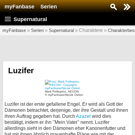
myFanbase
Serien
Serie suchen...
Supernatural
Home
SERIEN
myFanbase
»
Serien
»
Supernatural
» Charaktere »
Charakterbes
Serien
Kolumnen
Interviews
Luzifer
Veranstaltungen
KULTUR
Mark Pellegrino, AECON
© myFanbase/Nicole Oebel
Specials
Luzifer ist der erste gefallene Engel. Er wird als Gott der
SERVICE
Dämonen betrachtet, derjenige, der ihre Gestalt und ihnen
ihren Auftrag gegeben hat. Durch
Azazel
wird dies
Gewinnspiele
bestätigt, indem er ihn "Mein Vater" nennt. Luzifer
allerdings sieht in den Dämonen eher Kanonenfutter und
Forum
hat mit ihnen ähnlich grauenhafte Pläne wie mit der