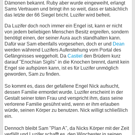
Dämonen bekannt. Ruby aber wurde eingeweiht, erlangt
Sams Vertrauen und bringt ihn so weit, dass er tatsächlich
das letzte der 66 Siegel bricht. Luzifer wird befreit.
Da Luzifer doch noch immer ein Engel ist, kann er nicht
von jedem beliebigen Menschen Besitz ergreifen, sondern
benötigt einen, der seiner Aura auch standhalten kann.
Dafür war Sam ebenfalls vorgesehen, doch er und
Dean
werden während Luzifers Auferstehung vom Portal des
Gefängnisses weggeholt. Da
Castiel
den Brüdern kurz
darauf "Enochian Sigils" in die Knochen brennt, damit kein
Engel sie aufspüren kann, ist es für Luzifer unmöglich
geworden, Sam zu finden.
So kommt es, dass der gefallene Engel Nick aufsucht,
dessen Familie ermordet wurde. Luzifer erscheint in der
Gestalt seiner toten Frau und verspricht ihm, dass seine
verlorene Familie gesühnt wird, wenn er ihm erlauben
würde, seinen Körper zu benutzen. Nick willigt schließlich
ein.
Dennoch bleibt Sam "Plan A", da Nicks Körper mit der Zeit
verfällt und Luzifer schafft es, den Winchester in seinen