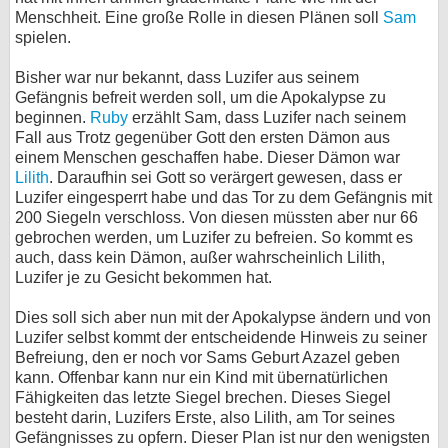
Menschheit. Eine große Rolle in diesen Plänen soll
Sam
bei X
spielen.
bei Facebook
Bisher war nur bekannt, dass Luzifer aus seinem
Gefängnis befreit werden soll, um die Apokalypse zu
beginnen.
Ruby
erzählt Sam, dass Luzifer nach seinem
Kontakt
Fall aus Trotz gegenüber Gott den ersten Dämon aus
einem Menschen geschaffen habe. Dieser Dämon war
Lilith
. Daraufhin sei Gott so verärgert gewesen, dass er
Nutzungsbedingungen
Luzifer eingesperrt habe und das Tor zu dem Gefängnis mit
200 Siegeln verschloss. Von diesen müssten aber nur 66
Datenschutz
gebrochen werden, um Luzifer zu befreien. So kommt es
auch, dass kein Dämon, außer wahrscheinlich Lilith,
Cookie-Einstellungen
Luzifer je zu Gesicht bekommen hat.
Impressum
Dies soll sich aber nun mit der Apokalypse ändern und von
Luzifer selbst kommt der entscheidende Hinweis zu seiner
Desktop-Ansicht
Befreiung, den er noch vor Sams Geburt Azazel geben
myFanbase
kann. Offenbar kann nur ein Kind mit übernatürlichen
Fähigkeiten das letzte Siegel brechen. Dieses Siegel
besteht darin, Luzifers Erste, also Lilith, am Tor seines
Gefängnisses zu opfern. Dieser Plan ist nur den wenigsten