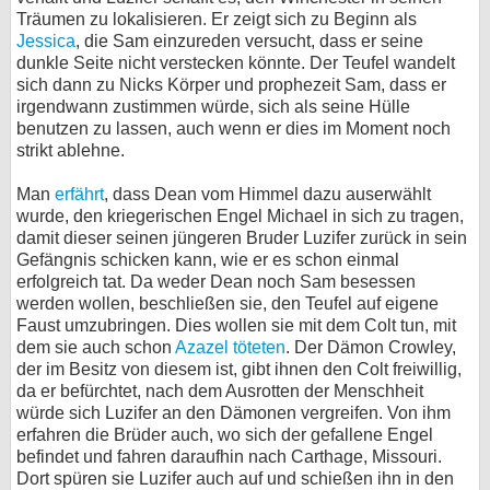
Träumen zu lokalisieren. Er zeigt sich zu Beginn als
Jessica
, die Sam einzureden versucht, dass er seine
dunkle Seite nicht verstecken könnte. Der Teufel wandelt
sich dann zu Nicks Körper und prophezeit Sam, dass er
irgendwann zustimmen würde, sich als seine Hülle
benutzen zu lassen, auch wenn er dies im Moment noch
strikt ablehne.
Man
erfährt
, dass Dean vom Himmel dazu auserwählt
wurde, den kriegerischen Engel Michael in sich zu tragen,
damit dieser seinen jüngeren Bruder Luzifer zurück in sein
Gefängnis schicken kann, wie er es schon einmal
erfolgreich tat. Da weder Dean noch Sam besessen
werden wollen, beschließen sie, den Teufel auf eigene
Faust umzubringen. Dies wollen sie mit dem Colt tun, mit
dem sie auch schon
Azazel töteten
. Der Dämon Crowley,
der im Besitz von diesem ist, gibt ihnen den Colt freiwillig,
da er befürchtet, nach dem Ausrotten der Menschheit
würde sich Luzifer an den Dämonen vergreifen. Von ihm
erfahren die Brüder auch, wo sich der gefallene Engel
befindet und fahren daraufhin nach Carthage, Missouri.
Dort spüren sie Luzifer auch auf und schießen ihn in den