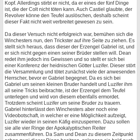
Kopf. Allerdings stirbt er nicht, da er eines der fünf Dinge
ist, die der Colt nicht töten kann. Auch Castiel glaubte, der
Revolver könne den Teufel auslöschen, deshalb scheint
dieser Fakt nicht weit verbreitet gewesen zu sein.
Da dieser Versuch nicht erfolgreich war, bemühen sich die
Winchesters nun, den Trickster auf ihre Seite zu ziehen. Es
stellt sich heraus, dass dieser der Erzengel Gabriel ist, und
er sich nicht gegen einen seiner Brüder stellen will. Dean
redet ihm jedoch ins Gewissen und so stellt er sich bei
einer Konferenz der heidnischen Götter Luzifer. Dieser stört
die Versammlung und tötet zunächst viele der anwesenden
Herrscher, bevor er Gabriel begegnet. Da es sich bei
Gabriel um seinen kleinen Bruder handelt und Luzifer ihm
all seine Tricks beibrachte, ist der Erzengel dem Teufel
unterlegen und wird von diesem ebenfalls ermordet.
Trotzdem scheint Luzifer um seine Bruder zu trauern.
Gabriel hinterlässt den Winchesters aber noch eine
Videobotschaft, in welcher er eine Möglichkeit aufzeigt,
Luzifer wieder in seinen Käfig einzusperren. Dazu sollen
sie alle vier Ringe der Apokalyptischen Reiter
zusammenführen. Da Sam und Dean zu diesem Zeitpunkt