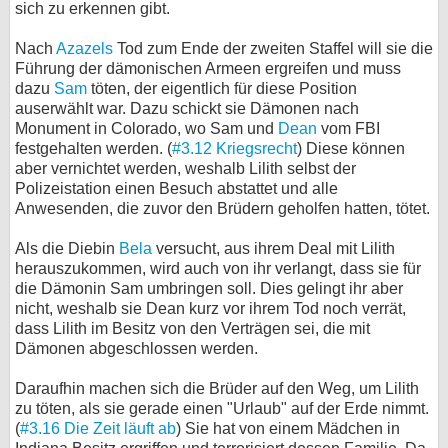
sich zu erkennen gibt.
bei X
Nach
Azazels
Tod zum Ende der zweiten Staffel will sie die
Führung der dämonischen Armeen ergreifen und muss
bei Facebook
dazu
Sam
töten, der eigentlich für diese Position
auserwählt war. Dazu schickt sie Dämonen nach
Monument in Colorado, wo Sam und
Dean
vom FBI
Kontakt
festgehalten werden. (
#3.12 Kriegsrecht
) Diese können
aber vernichtet werden, weshalb Lilith selbst der
Nutzungsbedingungen
Polizeistation einen Besuch abstattet und alle
Anwesenden, die zuvor den Brüdern geholfen hatten, tötet.
Datenschutz
Als die Diebin
Bela
versucht, aus ihrem Deal mit Lilith
Cookie-Einstellungen
herauszukommen, wird auch von ihr verlangt, dass sie für
die Dämonin Sam umbringen soll. Dies gelingt ihr aber
Impressum
nicht, weshalb sie Dean kurz vor ihrem Tod noch verrät,
dass Lilith im Besitz von den Verträgen sei, die mit
Desktop-Ansicht
Dämonen abgeschlossen werden.
myFanbase
Daraufhin machen sich die Brüder auf den Weg, um Lilith
zu töten, als sie gerade einen "Urlaub" auf der Erde nimmt.
(
#3.16 Die Zeit läuft ab
) Sie hat von einem Mädchen in