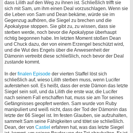
dass Lilith auf den Weg zu ihnen ist. Schließlich trifft sie
sich mit Sam, um ihm einen Deal vorzuschlagen. Wenn sie
die Leben von Sam und Dean bekäme, würde sie im
Gegenzug aufhören, die Siegel zu brechen und die
Apokalypse stoppen. Sie gibt zu, zu wissen, dass sie
sterben werde, noch bevor die Apokalypse überhaupt
richtig begonnen habe. Im letzten Moment stoßen Dean
und Chuck dazu, der von einem Erzengel beschützt wird,
und die Wut des Engels über die Anwesenheit der
Dämonin vertreibt diese schließlich, noch bevor der Deal
zustande kommt.
In der
finalen Episode
der vierten Staffel löst sich
schließlich auf, wieso Lilith sterben muss, wenn Lucifer
auferstehen soll. Es heißt, dass der erste Dämon das letzte
Siegel sein soll, und da Lilith die erste war, die Lucifer
nach seinem Fall erschaffen hat, muss sie am Tor seines
Gefängnisses geopfert werden. Sam wurde von Ruby
manipuliert und weiß nicht, dass der Tod der Dämonin das
letzte der 66 Siegel ist. Im festen Glauben, sie aufzuhalten,
sammelt Sam seine Fähigkeiten und tötet sie schließlich.
Dean, der von
Castiel
erfahren hat, was das letzte Siegel