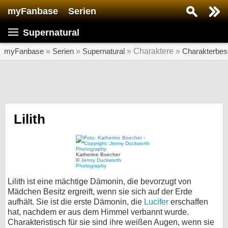
myFanbase
Serien
Serie suchen...
Supernatural
Home
SERIEN
myFanbase
»
Serien
»
Supernatural
» Charaktere »
Charakterbes
Serien
Kolumnen
Interviews
Lilith
Veranstaltungen
KULTUR
Katherine Boecher
©
Jenny Duckworth
Specials
Photography
Lilith ist eine mächtige Dämonin, die bevorzugt von
SERVICE
Mädchen Besitz ergreift, wenn sie sich auf der Erde
Gewinnspiele
aufhält. Sie ist die erste Dämonin, die
Lucifer
erschaffen
hat, nachdem er aus dem Himmel verbannt wurde.
Forum
Charakteristisch für sie sind ihre weißen Augen, wenn sie