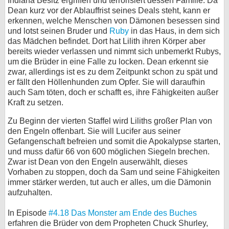
Indiana Besitz ergriffen und terrorisiert dessen Familie. Da
Dean kurz vor der Ablauffrist seines Deals steht, kann er
erkennen, welche Menschen von Dämonen besessen sind
und lotst seinen Bruder und
Ruby
in das Haus, in dem sich
das Mädchen befindet. Dort hat Lilith ihren Körper aber
bereits wieder verlassen und nimmt sich unbemerkt Rubys,
um die Brüder in eine Falle zu locken. Dean erkennt sie
zwar, allerdings ist es zu dem Zeitpunkt schon zu spät und
er fällt den Höllenhunden zum Opfer. Sie will daraufhin
auch Sam töten, doch er schafft es, ihre Fähigkeiten außer
Kraft zu setzen.
Zu Beginn der vierten Staffel wird Liliths großer Plan von
den Engeln offenbart. Sie will Lucifer aus seiner
Gefangenschaft befreien und somit die Apokalypse starten,
und muss dafür 66 von 600 möglichen Siegeln brechen.
Zwar ist Dean von den Engeln auserwählt, dieses
Vorhaben zu stoppen, doch da Sam und seine Fähigkeiten
immer stärker werden, tut auch er alles, um die Dämonin
aufzuhalten.
In Episode
#4.18 Das Monster am Ende des Buches
erfahren die Brüder von dem Propheten Chuck Shurley,