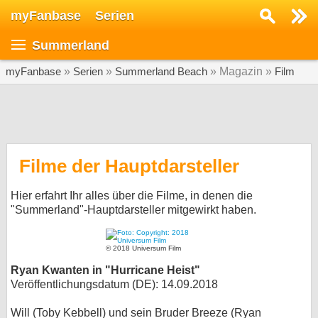
myFanbase
Serien
Serie suchen...
Summerland
Home
SERIEN
myFanbase
»
Serien
»
Summerland Beach
» Magazin »
Film
Serien
Kolumnen
Interviews
Filme der Hauptdarsteller
Veranstaltungen
Hier erfahrt Ihr alles über die Filme, in denen die
KULTUR
"Summerland"-Hauptdarsteller mitgewirkt haben.
Specials
© 2018 Universum Film
SERVICE
Ryan Kwanten in "Hurricane Heist"
Gewinnspiele
Veröffentlichungsdatum (DE): 14.09.2018
Forum
Will (Toby Kebbell) und sein Bruder Breeze (Ryan