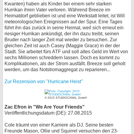
Kwanten) haben als Kinder bei einem sehr starken
bei X
Hurrikan ihren Vater verloren. Während Breeze im
Heimatdorf geblieben ist und eine Werkstatt leitet, ist Will
bei Facebook
meteorologischen Ereignissen auf der Spur. Eine Tages
führt ihn das zurück in seine Heimat, weil sich erneut ein
riesiger Hurrikan ankündigt, der ihn dazu treibt, seinen
Bruder nach langer Zeit mal wieder zu besuchen. Zur
Kontakt
gleichen Zeit ist auch Casey (Maggie Grace) in der der
Stadt. Sie arbeitet fürs ATF und soll altes Geld im Wert von
Nutzungsbedingungen
sechs Millionen schreddern lassen. Doch es kommt zu
Komplikationen, als der Strom ausfällt. Breeze soll geholt
Datenschutz
werden, um das Notstromaggregat zu reparieren...
Cookie-Einstellungen
Zur Rezension von "Hurricane Heist"
Impressum
© 2015 STUDIOCANAL GmbH
Desktop-Ansicht
Zac Efron in "We Are Your Friends"
myFanbase
Veröffentlichungsdatum (DE): 27.08.2015
Cole träumt von einer Karriere als DJ. Seine besten
Freunde Mason, Ollie und Squirrel versuchen den 23-