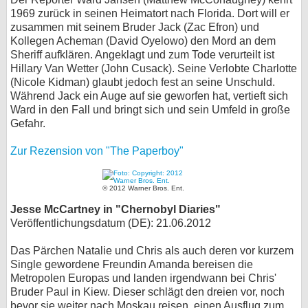
1969 zurück in seinen Heimatort nach Florida. Dort will er
zusammen mit seinem Bruder Jack (Zac Efron) und
Kollegen Acheman (David Oyelowo) den Mord an dem
Sheriff aufklären. Angeklagt und zum Tode verurteilt ist
Hillary Van Wetter (John Cusack). Seine Verlobte Charlotte
(Nicole Kidman) glaubt jedoch fest an seine Unschuld.
Während Jack ein Auge auf sie geworfen hat, vertieft sich
Ward in den Fall und bringt sich und sein Umfeld in große
Gefahr.
Zur Rezension von "The Paperboy"
© 2012 Warner Bros. Ent.
Jesse McCartney in "Chernobyl Diaries"
Veröffentlichungsdatum (DE): 21.06.2012
Das Pärchen Natalie und Chris als auch deren vor kurzem
Single gewordene Freundin Amanda bereisen die
Metropolen Europas und landen irgendwann bei Chris'
Bruder Paul in Kiew. Dieser schlägt den dreien vor, noch
bevor sie weiter nach Moskau reisen, einen Ausflug zum