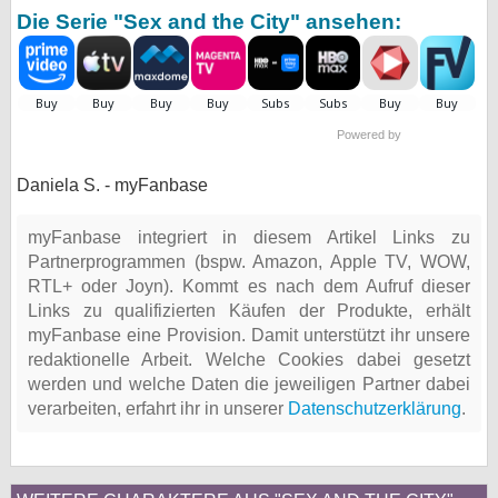
Die Serie "Sex and the City" ansehen:
bei X
bei Facebook
Powered by
Kontakt
Daniela S. - myFanbase
Nutzungsbedingungen
myFanbase integriert in diesem Artikel Links zu
Datenschutz
Partnerprogrammen (bspw. Amazon, Apple TV, WOW,
RTL+ oder Joyn). Kommt es nach dem Aufruf dieser
Cookie-Einstellungen
Links zu qualifizierten Käufen der Produkte, erhält
myFanbase eine Provision. Damit unterstützt ihr unsere
Impressum
redaktionelle Arbeit. Welche Cookies dabei gesetzt
Desktop-Ansicht
werden und welche Daten die jeweiligen Partner dabei
myFanbase
verarbeiten, erfahrt ihr in unserer
Datenschutzerklärung
.