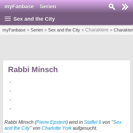
myFanbase
Serien
Serie suchen...
Sex and the City
Home
SERIEN
myFanbase
»
Serien
»
Sex and the City
» Charaktere »
Charakte
Serien
Kolumnen
Interviews
Rabbi Minsch
Veranstaltungen
KULTUR
Specials
SERVICE
Gewinnspiele
Rabbi Minsch (
Pierre Epstein
) wird in
Staffel 6
von "
Sex
and the City
" von
Charlotte York
aufgesucht.
Forum