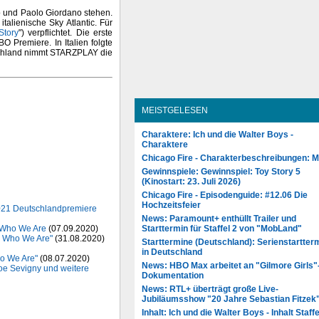
o und Paolo Giordano stehen.
alienische Sky Atlantic. Für
Story
") verpflichtet. Die erste
O Premiere. In Italien folgte
utschland nimmt STARZPLAY die
MEISTGELESEN
Charaktere: Ich und die Walter Boys -
Charaktere
Chicago Fire - Charakterbeschreibungen: 
Gewinnspiele: Gewinnspiel: Toy Story 5
(Kinostart: 23. Juli 2026)
Chicago Fire - Episodenguide: #12.06 Die
Hochzeitsfeier
2021 Deutschlandpremiere
News: Paramount+ enthüllt Trailer und
e Who We Are
(07.09.2020)
Starttermin für Staffel 2 von "MobLand"
re Who We Are"
(31.08.2020)
Starttermine (Deutschland): Serienstartter
in Deutschland
ho We Are"
(08.07.2020)
News: HBO Max arbeitet an "Gilmore Girls"
oe Sevigny und weitere
Dokumentation
News: RTL+ überträgt große Live-
Jubiläumsshow "20 Jahre Sebastian Fitzek
Inhalt: Ich und die Walter Boys - Inhalt Staffe