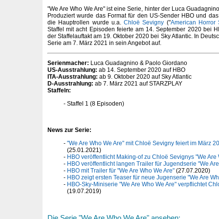
"We Are Who We Are" ist eine Serie, hinter der Luca Guadagnin
Produziert wurde das Format für den US-Sender HBO und das it
die Hauptrollen wurde u.a.
Chloë Sevigny
("
American Horror 
Staffel mit acht Episoden feierte am 14. September 2020 bei HB
der Staffelauftakt am 19. Oktober 2020 bei Sky Atlantic. In De
Serie am 7. März 2021 in sein Angebot auf.
Serienmacher:
Luca Guadagnino & Paolo Giordano
US-Ausstrahlung:
ab 14. September 2020 auf HBO
ITA-Ausstrahlung:
ab 9. Oktober 2020 auf Sky Atlantic
D-Ausstrahlung:
ab 7. März 2021 auf STARZPLAY
Staffeln:
Staffel 1 (8 Episoden)
News zur Serie:
"We Are Who We Are" mit Chloë Sevigny feiert im März 
(25.01.2021)
HBO veröffentlicht Making-of zu Chloë Sevignys "We Ar
HBO veröffentlicht langen Trailer für Jugendserie "We A
HBO mit Trailer für "We Are Who We Are"
(27.07.2020)
HBO zeigt ersten Teaser für neue Jugenserie "We Are W
HBO-Sky-Miniserie "We Are Who We Are" verpflichtet Chl
(19.07.2019)
Die Serie "We Are Who We Are" ansehen: