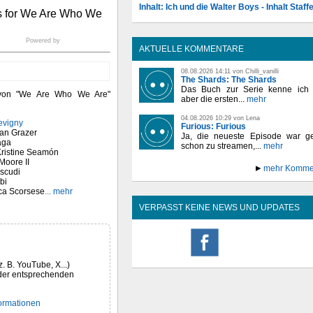
Inhalt: Ich und die Walter Boys - Inhalt Staffe
Powered by
AKTUELLE KOMMENTARE
08.08.2026 14:11 von Chilli_vanilli
The Shards: The Shards
Das Buch zur Serie kenne ich n
 von "We Are Who We Are"
aber die ersten...
mehr
04.08.2026 10:29 von Lena
evigny
Furious: Furious
lan Grazer
Ja, die neueste Episode war ge
aga
schon zu streamen,...
mehr
Kristine Seamón
Moore II
mehr Komme
scudi
bi
ca Scorsese
... mehr
VERPASST KEINE NEWS UND UPDATES
z. B. YouTube, X...)
der entsprechenden
formationen