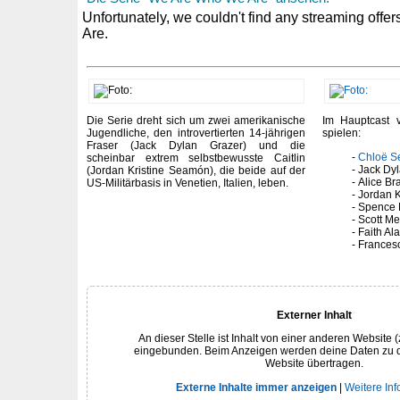
Die Serie dreht sich um zwei amerikanische
Im Hauptcast
Jugendliche, den introvertierten 14-jährigen
spielen:
Fraser (Jack Dylan Grazer) und die
Chloë S
scheinbar extrem selbstbewusste Caitlin
Jack Dy
(Jordan Kristine Seamón), die beide auf der
Alice Br
US-Militärbasis in Venetien, Italien, leben.
Jordan 
Spence 
Scott Me
Faith Ala
Frances
Externer Inhalt
An dieser Stelle ist Inhalt von einer anderen Website (
eingebunden. Beim Anzeigen werden deine Daten zu 
Website übertragen.
Externe Inhalte immer anzeigen
|
Weitere In