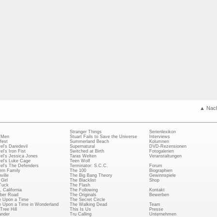
▲ Nac
Stranger Things
Serienlexikon
 Men
Stuart Fails to Save the Universe
Interviews
fest
Summerland Beach
Kolumnen
el's Daredevil
Supernatural
DVD-Rezensionen
el's Iron Fist
Switched at Birth
Fotogalerien
el's Jessica Jones
Taras Welten
Veranstaltungen
el's Luke Cage
Teen Wolf
el's The Defenders
Terminator: S.C.C.
Forum
rn Family
The 100
Biographien
ville
The Big Bang Theory
Gewinnspiele
Girl
The Blacklist
Shop
Tuck
The Flash
, California
The Following
Kontakt
ber Road
The Originals
Bewerben
 Upon a Time
The Secret Circle
 Upon a Time in Wonderland
The Walking Dead
Team
Tree Hill
This Is Us
Presse
ander
Tru Calling
Unternehmen