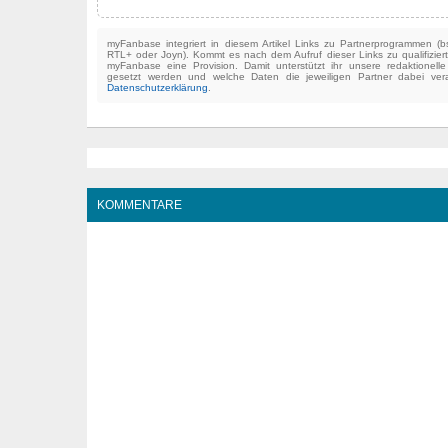
myFanbase integriert in diesem Artikel Links zu Partnerprogrammen 
RTL+ oder Joyn). Kommt es nach dem Aufruf dieser Links zu qualifizier
myFanbase eine Provision. Damit unterstützt ihr unsere redaktionell
gesetzt werden und welche Daten die jeweiligen Partner dabei verar
Datenschutzerklärung
.
KOMMENTARE