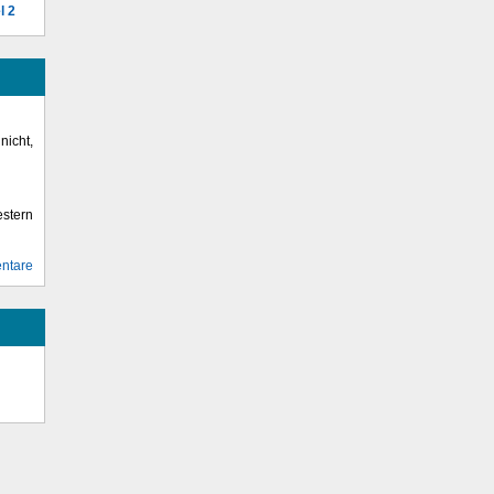
l 2
icht,
stern
ntare