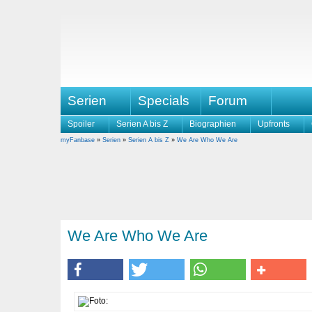
Serien
Specials
Forum
Spoiler
Serien A bis Z
Biographien
Upfronts
myFanbase
»
Serien
»
Serien A bis Z
»
We Are Who We Are
We Are Who We Are