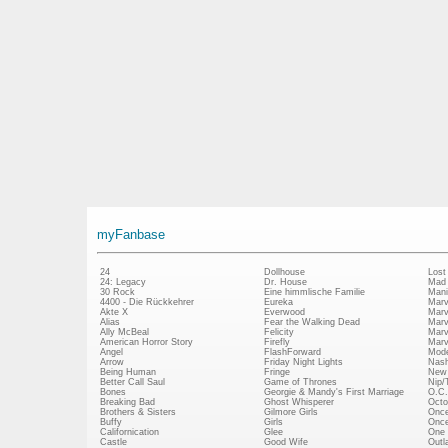
myFanbase
24
Dollhouse
Lost
24: Legacy
Dr. House
Mad
30 Rock
Eine himmlische Familie
Mani
4400 - Die Rückkehrer
Eureka
Marv
Akte X
Everwood
Marv
Alias
Fear the Walking Dead
Marv
Ally McBeal
Felicity
Marv
American Horror Story
Firefly
Marv
Angel
FlashForward
Mode
Arrow
Friday Night Lights
Nash
Being Human
Fringe
New 
Better Call Saul
Game of Thrones
Nip/
Bones
Georgie & Mandy's First Marriage
O.C.
Breaking Bad
Ghost Whisperer
Octo
Brothers & Sisters
Gilmore Girls
Once
Buffy
Girls
Once
Californication
Glee
One 
Castle
Good Wife
Outl