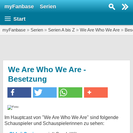
myFanbase
Serien
Serie suchen...
Start
Home
SERIEN
myFanbase
»
Serien
»
Serien A bis Z
»
We Are Who We Are
»
Bes
Serien
Kolumnen
Interviews
We Are Who We Are -
Besetzung
Veranstaltungen
KULTUR
Specials
SERVICE
Gewinnspiele
Im Hauptcast von "We Are Who We Are" sind folgende
Schauspieler und Schauspielerinnen zu sehen:
Forum