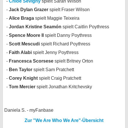
Chloë Sevigny
spielt Sarah Wilson
bei X
Jack Dylan Grazer
spielt Fraser Wilson
Alice Braga
spielt Maggie Teixeira
bei Facebook
Jordan Kristine Seamón
spielt Caitlin Poythress
Spence Moore II
spielt Danny Poythress
Kontakt
Scott Mescudi
spielt Richard Poythress
Nutzungsbedingungen
Faith Alabi
spielt Jenny Poythress
Francesca Scorsese
spielt Britney Orton
Datenschutz
Ben Taylor
spielt Sam Pratchett
Cookie-Einstellungen
Corey Knight
spielt Craig Pratchett
Tom Mercier
spielt Jonathan Kritchevsky
Impressum
Desktop-Ansicht
myFanbase
Daniela S. - myFanbase
Zur "We Are Who We Are"-Übersicht