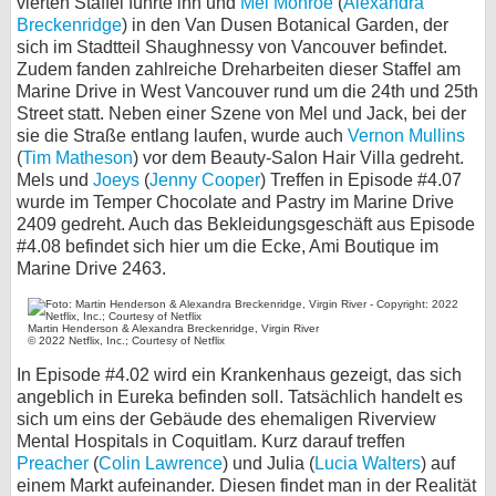
vierten Staffel führte ihn und
Mel Monroe
(
Alexandra
Breckenridge
) in den Van Dusen Botanical Garden, der
bei X
sich im Stadtteil Shaughnessy von Vancouver befindet.
Zudem fanden zahlreiche Dreharbeiten dieser Staffel am
bei Facebook
Marine Drive in West Vancouver rund um die 24th und 25th
Street statt. Neben einer Szene von Mel und Jack, bei der
sie die Straße entlang laufen, wurde auch
Vernon Mullins
Kontakt
(
Tim Matheson
) vor dem Beauty-Salon Hair Villa gedreht.
Mels und
Joeys
(
Jenny Cooper
) Treffen in Episode #4.07
Nutzungsbedingungen
wurde im Temper Chocolate and Pastry im Marine Drive
2409 gedreht. Auch das Bekleidungsgeschäft aus Episode
Datenschutz
#4.08 befindet sich hier um die Ecke, Ami Boutique im
Marine Drive 2463.
Cookie-Einstellungen
Martin Henderson & Alexandra Breckenridge, Virgin River
Impressum
© 2022 Netflix, Inc.; Courtesy of Netflix
In Episode #4.02 wird ein Krankenhaus gezeigt, das sich
Desktop-Ansicht
angeblich in Eureka befinden soll. Tatsächlich handelt es
myFanbase
sich um eins der Gebäude des ehemaligen Riverview
Mental Hospitals in Coquitlam. Kurz darauf treffen
Preacher
(
Colin Lawrence
) und Julia (
Lucia Walters
) auf
einem Markt aufeinander. Diesen findet man in der Realität