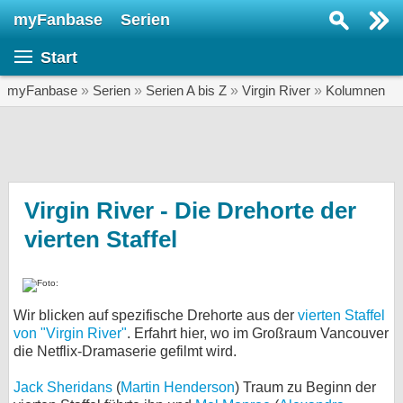
myFanbase
Serien
Serie suchen...
Start
Home
SERIEN
myFanbase
»
Serien
»
Serien A bis Z
»
Virgin River
»
Kolumnen
Serien
Kolumnen
Interviews
Virgin River - Die Drehorte der
vierten Staffel
Veranstaltungen
KULTUR
Specials
Wir blicken auf spezifische Drehorte aus der
vierten Staffel
SERVICE
von "Virgin River"
. Erfahrt hier, wo im Großraum Vancouver
Gewinnspiele
die Netflix-Dramaserie gefilmt wird.
Jack Sheridans
(
Martin Henderson
) Traum zu Beginn der
Forum