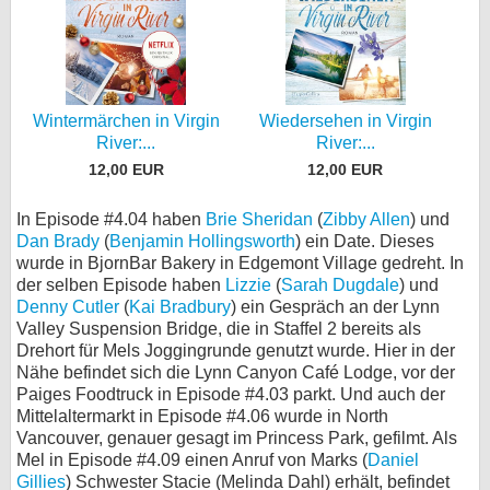
Wintermärchen in Virgin
Wiedersehen in Virgin
River:...
River:...
12,00 EUR
12,00 EUR
In Episode #4.04 haben
Brie Sheridan
(
Zibby Allen
) und
Dan Brady
(
Benjamin Hollingsworth
) ein Date. Dieses
wurde in BjornBar Bakery in Edgemont Village gedreht. In
der selben Episode haben
Lizzie
(
Sarah Dugdale
) und
Denny Cutler
(
Kai Bradbury
) ein Gespräch an der Lynn
Valley Suspension Bridge, die in Staffel 2 bereits als
Drehort für Mels Joggingrunde genutzt wurde. Hier in der
Nähe befindet sich die Lynn Canyon Café Lodge, vor der
Paiges Foodtruck in Episode #4.03 parkt. Und auch der
Mittelaltermarkt in Episode #4.06 wurde in North
Vancouver, genauer gesagt im Princess Park, gefilmt. Als
Mel in Episode #4.09 einen Anruf von Marks (
Daniel
Gillies
) Schwester Stacie (Melinda Dahl) erhält, befindet