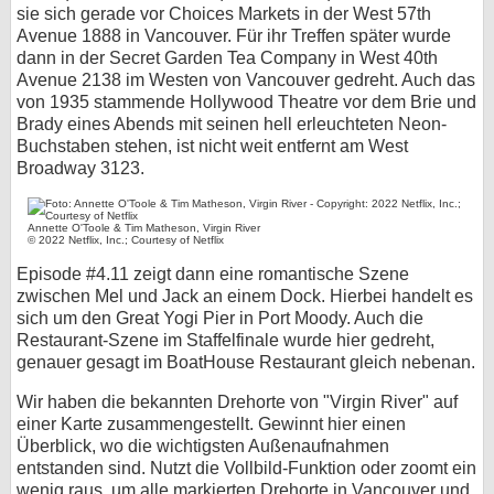
sie sich gerade vor Choices Markets in der West 57th
Avenue 1888 in Vancouver. Für ihr Treffen später wurde
dann in der Secret Garden Tea Company in West 40th
Avenue 2138 im Westen von Vancouver gedreht. Auch das
von 1935 stammende Hollywood Theatre vor dem Brie und
Brady eines Abends mit seinen hell erleuchteten Neon-
Buchstaben stehen, ist nicht weit entfernt am West
Broadway 3123.
Annette O'Toole & Tim Matheson, Virgin River
© 2022 Netflix, Inc.; Courtesy of Netflix
Episode #4.11 zeigt dann eine romantische Szene
zwischen Mel und Jack an einem Dock. Hierbei handelt es
sich um den Great Yogi Pier in Port Moody. Auch die
Restaurant-Szene im Staffelfinale wurde hier gedreht,
genauer gesagt im BoatHouse Restaurant gleich nebenan.
Wir haben die bekannten Drehorte von "Virgin River" auf
einer Karte zusammengestellt. Gewinnt hier einen
Überblick, wo die wichtigsten Außenaufnahmen
entstanden sind. Nutzt die Vollbild-Funktion oder zoomt ein
wenig raus, um alle markierten Drehorte in Vancouver und