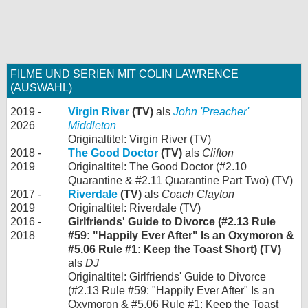
FILME UND SERIEN MIT COLIN LAWRENCE
(AUSWAHL)
2019 -
Virgin River
(TV)
als
John 'Preacher'
2026
Middleton
Originaltitel: Virgin River (TV)
2018 -
The Good Doctor
(TV)
als
Clifton
2019
Originaltitel: The Good Doctor (#2.10
Quarantine & #2.11 Quarantine Part Two) (TV)
2017 -
Riverdale
(TV)
als
Coach Clayton
2019
Originaltitel: Riverdale (TV)
2016 -
Girlfriends' Guide to Divorce (#2.13 Rule
2018
#59: "Happily Ever After" Is an Oxymoron &
#5.06 Rule #1: Keep the Toast Short) (TV)
als
DJ
Originaltitel: Girlfriends' Guide to Divorce
(#2.13 Rule #59: "Happily Ever After" Is an
Oxymoron & #5.06 Rule #1: Keep the Toast