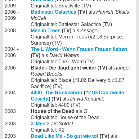
2009
Originaltitel: Smallville (TV)
2006 -
Battlestar Galactica
(TV)
als
Hamish 'Skulls'
2009
McCall
Originaltitel: Battlestar Galactica (TV)
2008
Men in Trees
(TV)
als
Ansager
Originaltitel: Men in Trees (#2.18 Surprise,
Surprise) (TV)
2004 -
The L Word - Wenn Frauen Frauen lieben
2006
(TV)
als
David Waters
Originaltitel: The L Word (TV)
2006
Blade - Die Jagd geht weiter (TV)
als
junger
Robert Brooks
Originaltitel: Blade (#1.06 Delivery & #1.07
Sacrifice) (TV)
2004
4400 - Die Rückkehrer
(
#2.03 Das zweite
Gesicht
) (TV)
als
David Kendrick
Originaltitel: 4400 (TV)
2003
House of the Dead
als
G
Originaltitel: House of the Dead
2003
X-Men 2
als
Soldat
Originaltitel: X2
2003
Dead Like Me - So gut wie tot
(TV)
als