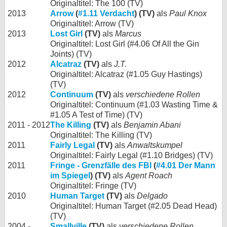
Originaltitel: The 100 (TV)
2013
Arrow
(
#1.11 Verdacht
) (TV)
als
Paul Knox
Originaltitel: Arrow (TV)
2013
Lost Girl
(TV)
als
Marcus
Originaltitel: Lost Girl (#4.06 Of All the Gin
Joints) (TV)
2012
Alcatraz
(TV)
als
J.T.
Originaltitel: Alcatraz (#1.05 Guy Hastings)
(TV)
2012
Continuum
(TV)
als
verschiedene Rollen
Originaltitel: Continuum (#1.03 Wasting Time &
#1.05 A Test of Time) (TV)
2011 - 2012
The Killing
(TV)
als
Benjamin Abani
Originaltitel: The Killing (TV)
2011
Fairly Legal
(TV)
als
Anwaltskumpel
Originaltitel: Fairly Legal (#1.10 Bridges) (TV)
2011
Fringe - Grenzfälle des FBI
(
#4.01 Der Mann
im Spiegel
) (TV)
als
Agent Roach
Originaltitel: Fringe (TV)
2010
Human Target
(TV)
als
Delgado
Originaltitel: Human Target (#2.05 Dead Head)
(TV)
2004 -
Smallville
(TV)
als
verschiedene Rollen