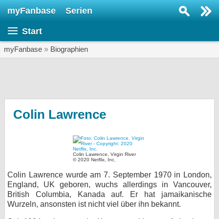
myFanbase
Serien
Serie suchen...
Start
Home
SERIEN
myFanbase
»
Biographien
Serien
Kolumnen
Interviews
Colin Lawrence
Veranstaltungen
KULTUR
Colin Lawrence, Virgin River
Specials
© 2020 Netflix, Inc.
Colin Lawrence wurde am 7. September 1970 in London,
SERVICE
England, UK geboren, wuchs allerdings in Vancouver,
Gewinnspiele
British Columbia, Kanada auf. Er hat jamaikanische
Wurzeln, ansonsten ist nicht viel über ihn bekannt.
Forum