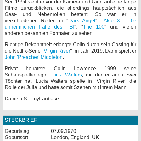
Seit 1994 steht er vor der Kamera und kann auf eine lange
Filmo zurückblicken, die allerdings hauptsächlich aus
bei X
Gast- und Nebenrollen besteht. So war er in
verschiedenen Rollen in "
Dark Angel
", "
Akte X - Die
bei Facebook
unheimlichen Fälle des FBI
", "
The 100
" und vielen
anderen bekannten Formaten zu sehen.
Kontakt
Richtige Bekanntheit erlangte Colin durch sein Casting für
die Netflix-Serie "
Virgin River
" im Jahr 2019. Darin spielt er
Nutzungsbedingungen
John 'Preacher' Middleton
.
Privat heiratete Colin Lawrence 1999 seine
Datenschutz
Schauspielkollegin
Lucia Walters
, mit der er auch zwei
Töchter hat. Lucia Walters spielte in "Virgin River" die
Cookie-Einstellungen
Rolle der Julia und hatte somit Szenen mit ihrem Mann.
Impressum
Daniela S. - myFanbase
Desktop-Ansicht
myFanbase
STECKBRIEF
Geburtstag
07.09.1970
Geburtsort
London, England, UK