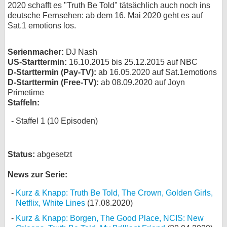
2020 schafft es "Truth Be Told" tätsächlich auch noch ins
bei X
deutsche Fernsehen: ab dem 16. Mai 2020 geht es auf
Sat.1 emotions los.
bei Facebook
Serienmacher:
DJ Nash
US-Starttermin:
16.10.2015 bis 25.12.2015 auf NBC
Kontakt
D-Starttermin (Pay-TV):
ab 16.05.2020 auf Sat.1emotions
D-Starttermin (Free-TV):
ab 08.09.2020 auf Joyn
Nutzungsbedingungen
Primetime
Staffeln:
Datenschutz
Staffel 1 (10 Episoden)
Cookie-Einstellungen
Status:
abgesetzt
Impressum
Desktop-Ansicht
News zur Serie:
myFanbase
Kurz & Knapp: Truth Be Told, The Crown, Golden Girls,
Netflix, White Lines
(17.08.2020)
Kurz & Knapp: Borgen, The Good Place, NCIS: New