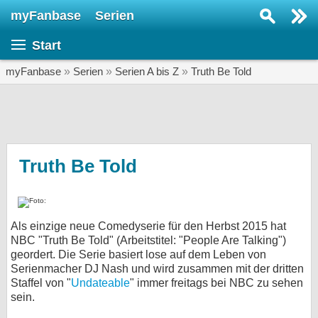
myFanbase
Serien
Serie suchen...
Start
Home
SERIEN
myFanbase
»
Serien
»
Serien A bis Z
»
Truth Be Told
Serien
Kolumnen
Interviews
Truth Be Told
Veranstaltungen
KULTUR
Als einzige neue Comedyserie für den Herbst 2015 hat
Specials
NBC "Truth Be Told" (Arbeitstitel: "People Are Talking")
geordert. Die Serie basiert lose auf dem Leben von
SERVICE
Serienmacher DJ Nash und wird zusammen mit der dritten
Gewinnspiele
Staffel von "
Undateable
" immer freitags bei NBC zu sehen
sein.
Forum