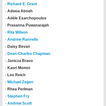
Richard E. Grant
bei X
Adwoa Aboah
bei Facebook
Adèle Exarchopoulos
Prasanna Puwanarajah
Kontakt
Rita Wilson
Andrew Rannells
Nutzungsbedingungen
Daisy Bevan
Datenschutz
Dean-Charles Chapman
Janicza Bravo
Cookie-Einstellungen
Kaori Momoi
Impressum
Leo Reich
Desktop-Ansicht
Michael Zegen
myFanbase
Rhea Perlman
Stephen Fry
Andrew Scott