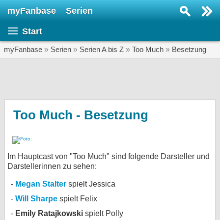
myFanbase
Serien
Serie suchen...
Start
Home
SERIEN
myFanbase
»
Serien
»
Serien A bis Z
»
Too Much
»
Besetzung
Serien
Kolumnen
Interviews
Too Much - Besetzung
Veranstaltungen
KULTUR
Im Hauptcast von "Too Much" sind folgende Darsteller und
Specials
Darstellerinnen zu sehen:
SERVICE
Megan Stalter
spielt Jessica
Gewinnspiele
Will Sharpe
spielt Felix
Forum
Emily Ratajkowski
spielt Polly