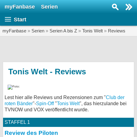
myFanbase
Serien
Serie suchen...
Start
Home
SERIEN
myFanbase
»
Serien
»
Serien A bis Z
»
Tonis Welt
»
Reviews
Serien
Kolumnen
Interviews
Tonis Welt - Reviews
Veranstaltungen
KULTUR
Lest hier alle Reviews und Rezensionen zum "
Club der
Specials
roten Bänder
"-
Spin-Off
"
Tonis Welt
", das hierzulande bei
TVNOW und VOX veröffentlicht wurde.
SERVICE
Gewinnspiele
STAFFEL 1
Review des Piloten
Forum