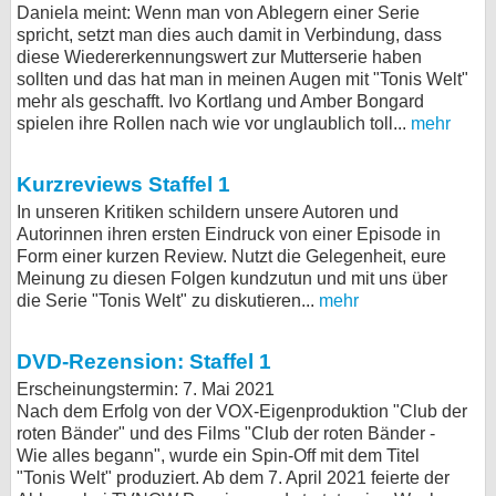
Daniela meint: Wenn man von Ablegern einer Serie
bei X
spricht, setzt man dies auch damit in Verbindung, dass
diese Wiedererkennungswert zur Mutterserie haben
bei Facebook
sollten und das hat man in meinen Augen mit "Tonis Welt"
mehr als geschafft. Ivo Kortlang und Amber Bongard
spielen ihre Rollen nach wie vor unglaublich toll...
mehr
Kontakt
Kurzreviews Staffel 1
Nutzungsbedingungen
In unseren Kritiken schildern unsere Autoren und
Autorinnen ihren ersten Eindruck von einer Episode in
Datenschutz
Form einer kurzen Review. Nutzt die Gelegenheit, eure
Meinung zu diesen Folgen kundzutun und mit uns über
Cookie-Einstellungen
die Serie "Tonis Welt" zu diskutieren...
mehr
Impressum
DVD-Rezension: Staffel 1
Desktop-Ansicht
Erscheinungstermin: 7. Mai 2021
myFanbase
Nach dem Erfolg von der VOX-Eigenproduktion "Club der
roten Bänder" und des Films "Club der roten Bänder -
Wie alles begann", wurde ein Spin-Off mit dem Titel
"Tonis Welt" produziert. Ab dem 7. April 2021 feierte der