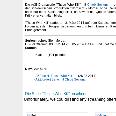
Die A&E-Dramaserie "Those Who Kill" mit
Chloë Sevigny
in de
dänisch-deutschen Produktion "Nordlicht - Mörder ohne Reu
nach nur einer Staffel eingestellt, da sowohl die Quoten über
Kritik eher verhalten blieb.
"Those Who Kill" startet am 3. März 2014 auf dem Kabelsende
Folgen aus dem Programm genommen und beim kleineren Kanal
Ende gebracht.
Serienmacher:
Glen Morgan
US-Starttermin:
03.03.2014 - 18.05.2014 auf A&E und Lifetime
Staffeln:
Staffel 1 (10 Episoden)
News zur Serie:
A&E setzt "Those Who Kill" ab
(26.03.2014)
A&E ordert Serie mit Chloë Sevigny
Die Serie "Those Who Kill" ansehen: