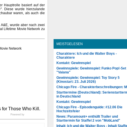
r Hauptrolle basiert auf der
e". Diese wurde hierzulande
schaubar waren, als auch die
r A&E, wurde aber nach zwei
 Lifetime Movie Network zu
MEISTGELESEN
 Movie Network
Charaktere: Ich und die Walter Boys -
Charaktere
Kontakt: Gewinnspiel
Gewinnspiele: Gewinnspiel: Funko Pop!-Set
"Vaiana"
Gewinnspiele: Gewinnspiel: Toy Story 5
(Kinostart: 23. Juli 2026)
Chicago Fire - Charakterbeschreibungen: 
Starttermine (Deutschland): Serienstartter
in Deutschland
Kontakt: Gewinnspiel
Chicago Fire - Episodenguide: #12.06 Die
Hochzeitsfeier
Powered by
News: Paramount+ enthüllt Trailer und
Starttermin für Staffel 2 von "MobLand"
Inhalt: Ich und die Walter Boys - Inhalt Staffe