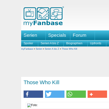
Serien
Specials
Forum
Spoiler
Serien A bis Z
Biographien
Upfronts
myFanbase
»
Serien
»
Serien A bis Z
»
Those Who Kill
Those Who Kill