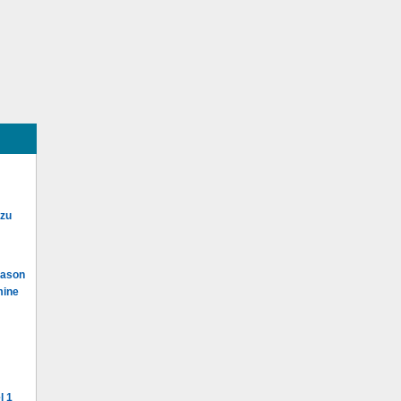
 zu
Mason
mine
l 1