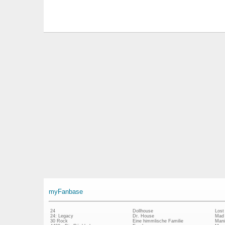
myFanbase
24
Dollhouse
Lost
24: Legacy
Dr. House
Mad
30 Rock
Eine himmlische Familie
Mani