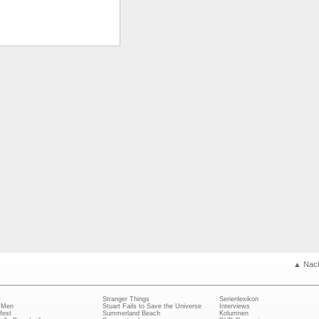
▲ Nac
Stranger Things
Serienlexikon
 Men
Stuart Fails to Save the Universe
Interviews
fest
Summerland Beach
Kolumnen