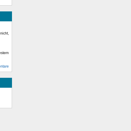
icht,
stern
ntare