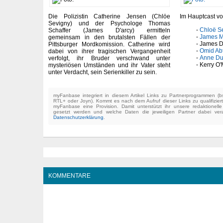
Die Polizistin Catherine Jensen (Chlöe
Im Hauptcast vo
Sevigny) und der Psychologe Thomas
Chloë S
Schaffer (James D'arcy) ermitteln
James M
gemeinsam in den brutalsten Fällen der
James D
Pittsburger Mordkomission. Catherine wird
Omid Ab
dabei von ihrer tragischen Vergangenheit
Anne D
verfolgt, ihr Bruder verschwand unter
Kerry O'
mysteriösen Umständen und ihr Vater steht
unter Verdacht, sein Serienkiller zu sein.
myFanbase integriert in diesem Artikel Links zu Partnerprogrammen 
RTL+ oder Joyn). Kommt es nach dem Aufruf dieser Links zu qualifizier
myFanbase eine Provision. Damit unterstützt ihr unsere redaktionell
gesetzt werden und welche Daten die jeweiligen Partner dabei verar
Datenschutzerklärung
.
KOMMENTARE