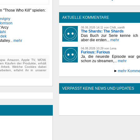
n "Those Who Kill" spielen:
AKTUELLE KOMMENTARE
evigny
orrison
'Arcy
08.08.2026 14:11 von Chilli_vanilli
The Shards: The Shards
tahi
Das Buch zur Serie kenne ich n
udek
aber die ersten...
mehr
Malley
... mehr
04.08.2026 10:29 von Lena
Furious: Furious
Ja, die neueste Episode war ge
(bspw. Amazon, Apple TV, WOW,
schon zu streamen,...
mehr
ten Käufen der Produkte, erhält
e Arbeit. Welche Cookies dabei
beiten, erfahrt ihr in unserer
mehr Komme
VERPASST KEINE NEWS UND UPDATES