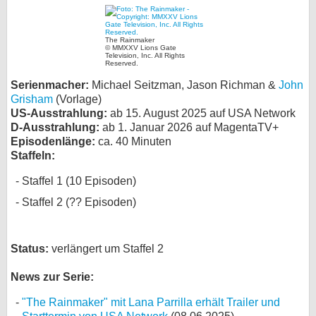
bei X
The Rainmaker
© MMXXV Lions Gate
bei Facebook
Television, Inc. All Rights
Reserved.
Serienmacher:
Michael Seitzman, Jason Richman &
John
Kontakt
Grisham
(Vorlage)
US-Ausstrahlung:
ab 15. August 2025 auf USA Network
Nutzungsbedingungen
D-Ausstrahlung:
ab 1. Januar 2026 auf MagentaTV+
Episodenlänge:
ca. 40 Minuten
Staffeln:
Datenschutz
Staffel 1 (10 Episoden)
Cookie-Einstellungen
Staffel 2 (?? Episoden)
Impressum
Desktop-Ansicht
Status:
verlängert um Staffel 2
myFanbase
News zur Serie:
"The Rainmaker" mit Lana Parrilla erhält Trailer und