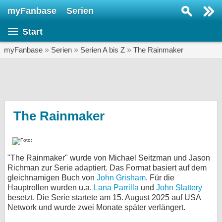
myFanbase
Serien
Serie suchen...
Start
Home
SERIEN
myFanbase
»
Serien
»
Serien A bis Z
»
The Rainmaker
Serien
Kolumnen
Interviews
The Rainmaker
Veranstaltungen
KULTUR
"The Rainmaker" wurde von Michael Seitzman und Jason
Specials
Richman zur Serie adaptiert. Das Format basiert auf dem
gleichnamigen Buch von
John Grisham
SERVICE
. Für die
Hauptrollen wurden u.a.
Lana Parrilla
und
John Slattery
Gewinnspiele
besetzt. Die Serie startete am 15. August 2025 auf USA
Network und wurde zwei Monate später verlängert.
Forum