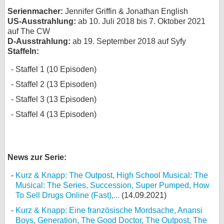
Serienmacher:
Jennifer Griffin & Jonathan English
bei X
US-Ausstrahlung:
ab 10. Juli 2018 bis 7. Oktober 2021
auf The CW
bei Facebook
D-Ausstrahlung:
ab 19. September 2018 auf Syfy
Staffeln:
Kontakt
Staffel 1 (10 Episoden)
Staffel 2 (13 Episoden)
Nutzungsbedingungen
Staffel 3 (13 Episoden)
Datenschutz
Staffel 4 (13 Episoden)
Cookie-Einstellungen
Impressum
News zur Serie:
Desktop-Ansicht
Kurz & Knapp: The Outpost, High School Musical: The
myFanbase
Musical: The Series, Succession, Super Pumped, How
To Sell Drugs Online (Fast),...
(14.09.2021)
Kurz & Knapp: Eine französische Mordsache, Anansi
Boys, Generation, The Good Doctor, The Outpost, The