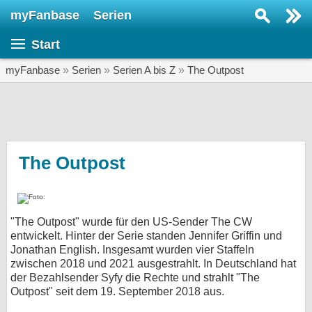
myFanbase
Serien
Serie suchen...
Start
Home
SERIEN
myFanbase
»
Serien
»
Serien A bis Z
»
The Outpost
Serien
Kolumnen
Interviews
The Outpost
Veranstaltungen
KULTUR
"The Outpost" wurde für den US-Sender The CW
Specials
entwickelt. Hinter der Serie standen Jennifer Griffin und
Jonathan English. Insgesamt wurden vier Staffeln
SERVICE
zwischen 2018 und 2021 ausgestrahlt. In Deutschland hat
Gewinnspiele
der Bezahlsender Syfy die Rechte und strahlt "The
Outpost" seit dem 19. September 2018 aus.
Forum