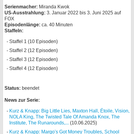
Serienmacher:
Miranda Kwok
bei X
US-Ausstrahlung:
3. Januar 2022 bis 3. Juni 2025 auf
FOX
bei Facebook
Episodenlänge:
ca. 40 Minuten
Staffeln:
Kontakt
Staffel 1 (10 Episoden)
Staffel 2 (12 Episoden)
Nutzungsbedingungen
Staffel 3 (12 Episoden)
Datenschutz
Staffel 4 (12 Episoden)
Cookie-Einstellungen
Status:
beendet
Impressum
News zur Serie:
Desktop-Ansicht
myFanbase
Kurz & Knapp: Big Little Lies, Maxton Hall, Étoile, Vision,
NOLA King, The Twisted Tale Of Amanda Knox, The
Institute, The Runarounds,...
(10.06.2025)
Kurz & Knapp: Margo's Got Money Troubles, School