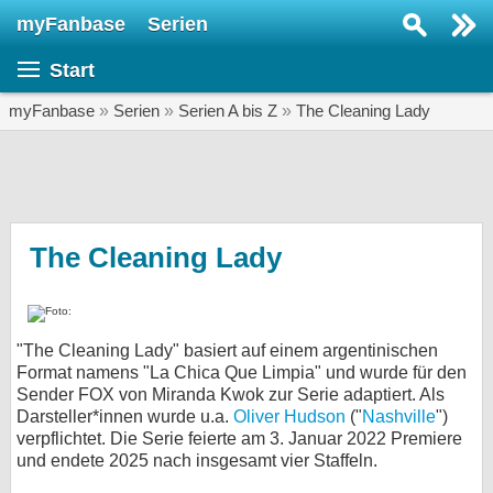
myFanbase
Serien
Serie suchen...
Start
Home
SERIEN
myFanbase
»
Serien
»
Serien A bis Z
»
The Cleaning Lady
Serien
Kolumnen
Interviews
The Cleaning Lady
Veranstaltungen
KULTUR
"The Cleaning Lady" basiert auf einem argentinischen
Specials
Format namens "La Chica Que Limpia" und wurde für den
Sender FOX von Miranda Kwok zur Serie adaptiert. Als
SERVICE
Darsteller*innen wurde u.a.
Oliver Hudson
("
Nashville
")
Gewinnspiele
verpflichtet. Die Serie feierte am 3. Januar 2022 Premiere
und endete 2025 nach insgesamt vier Staffeln.
Forum