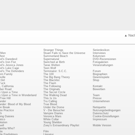
▲ Nac
Stranger Things
Serienlexikon
 Men
Stuart Fails to Save the Universe
Interviews
fest
Summerland Beach
Kolumnen
el's Daredevil
Supernatural
DVD-Rezensionen
el's Iron Fist
Switched at Birth
Fotogalerien
el's Jessica Jones
Taras Welten
Veranstaltungen
el's Luke Cage
Teen Wolf
el's The Defenders
Terminator: S.C.C.
Forum
rn Family
The 100
Biographien
ville
The Big Bang Theory
Gewinnspiele
Girl
The Blacklist
Shop
Tuck
The Flash
, California
The Following
Kontakt
ber Road
The Originals
Bewerben
 Upon a Time
The Secret Circle
 Upon a Time in Wonderland
The Walking Dead
Team
Tree Hill
This Is Us
Presse
ander
Tru Calling
Unternehmen
ander: Blood of My Blood
True Blood
on Break
Under the Dome
Netiquette
ate Practice
V - Die Besucher
Nutzungsbedingungen
ch
Vampire Diaries
Datenschutz
ing Daisies
Veronica Mars
Cookie-Einstellungen
tico
White Collar
Impressum
lution
Young Sheldon
ell
Zoey's Extraordinary Playlist
Mobile Version
antha Who?
bs
Film
le Firefighters
Literatur