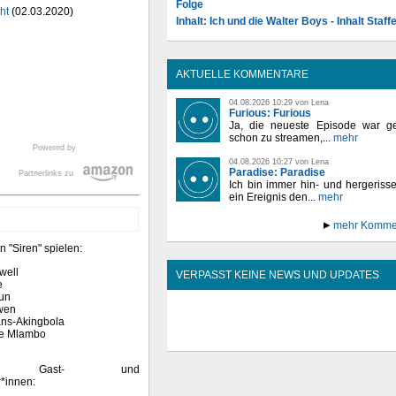
Folge
ht
(02.03.2020)
Inhalt: Ich und die Walter Boys - Inhalt Staffe
AKTUELLE KOMMENTARE
04.08.2026 10:29 von Lena
Furious: Furious
Ja, die neueste Episode war ge
schon zu streamen,...
mehr
Powered by
04.08.2026 10:27 von Lena
Paradise: Paradise
Partnerlinks zu
Ich bin immer hin- und hergeriss
ein Ereignis den...
mehr
mehr Komme
n "Siren" spielen:
well
VERPASST KEINE NEWS UND UPDATES
e
dun
wen
ans-Akingbola
le Mlambo
sante Gast- und
*innen: