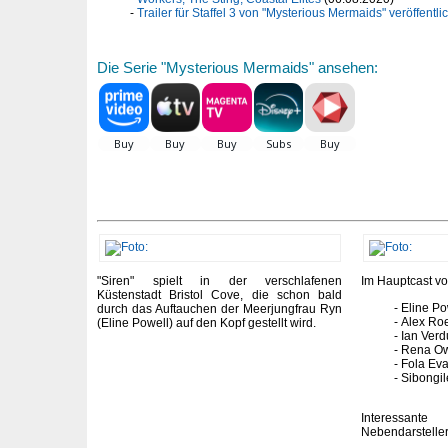
Trailer für Staffel 3 von "Mysterious Mermaids" veröffentlic
Die Serie "Mysterious Mermaids" ansehen:
"Siren" spielt in der verschlafenen
Im Hauptcast vo
Küstenstadt Bristol Cove, die schon bald
Eline Po
durch das Auftauchen der Meerjungfrau Ryn
Alex Ro
(Eline Powell) auf den Kopf gestellt wird.
Ian Ver
Rena O
Fola Ev
Sibongi
Interes
Nebendarsteller