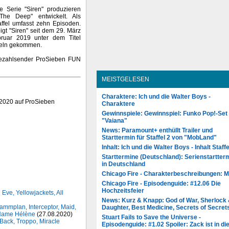
 Serie "Siren" produzieren
The Deep" entwickelt. Als
taffel umfasst zehn Episoden.
igt "Siren" seit dem 29. März
bruar 2019 unter dem Titel
ffeln gekommen.
 Bezahlsender ProSieben FUN
MEISTGELESEN
Charaktere: Ich und die Walter Boys -
 2020 auf ProSieben
Charaktere
Gewinnspiele: Gewinnspiel: Funko Pop!-Set
"Vaiana"
News: Paramount+ enthüllt Trailer und
Starttermin für Staffel 2 von "MobLand"
Inhalt: Ich und die Walter Boys - Inhalt Staffe
Starttermine (Deutschland): Serienstartter
in Deutschland
Chicago Fire - Charakterbeschreibungen: 
Chicago Fire - Episodenguide: #12.06 Die
Hochzeitsfeier
 Eve, Yellowjackets, All
News: Kurz & Knapp: God of War, Sherlock
mmplan, Interceptor, Maid,
Daughter, Best Medicine, Secrets of Secret
 Name Hélène
(27.08.2020)
Stuart Fails to Save the Universe -
 Back, Troppo, Miracle
Episodenguide: #1.02 Spoiler: Zack ist in di