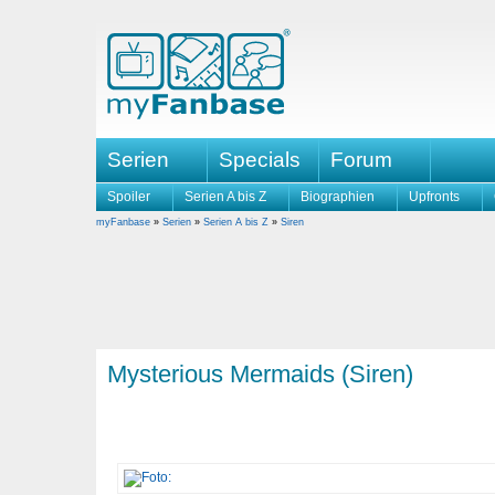
Serien
Specials
Forum
Spoiler
Serien A bis Z
Biographien
Upfronts
myFanbase
»
Serien
»
Serien A bis Z
»
Siren
Mysterious Mermaids (Siren)