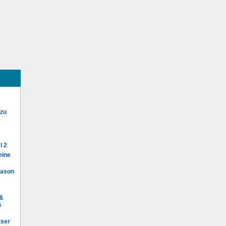
 zu
l 2
mine
Mason
 &
s
eser