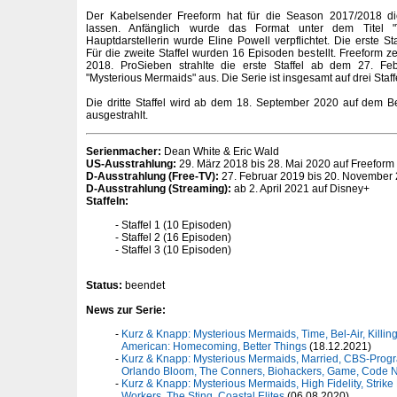
Der Kabelsender Freeform hat für die Season 2017/2018 die
lassen. Anfänglich wurde das Format unter dem Titel "
Hauptdarstellerin wurde Eline Powell verpflichtet. Die erste S
Für die zweite Staffel wurden 16 Episoden bestellt. Freeform ze
2018. ProSieben strahlte die erste Staffel ab dem 27. Fe
"Mysterious Mermaids" aus. Die Serie ist insgesamt auf drei Sta
Die dritte Staffel wird ab dem 18. September 2020 auf dem
ausgestrahlt.
Serienmacher:
Dean White & Eric Wald
US-Ausstrahlung:
29. März 2018 bis 28. Mai 2020 auf Freeform
D-Ausstrahlung (Free-TV):
27. Februar 2019 bis 20. November
D-Ausstrahlung (Streaming):
ab 2. April 2021 auf Disney+
Staffeln:
Staffel 1 (10 Episoden)
Staffel 2 (16 Episoden)
Staffel 3 (10 Episoden)
Status:
beendet
News zur Serie:
Kurz & Knapp: Mysterious Mermaids, Time, Bel-Air, Killing
American: Homecoming, Better Things
(18.12.2021)
Kurz & Knapp: Mysterious Mermaids, Married, CBS-Progra
Orlando Bloom, The Conners, Biohackers, Game, Code
Kurz & Knapp: Mysterious Mermaids, High Fidelity, Strike
Workers, The Sting, Coastal Elites
(06.08.2020)