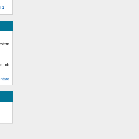
l 1
stern
en, ob
ntare