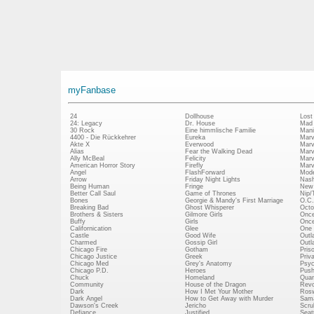
myFanbase
24
Dollhouse
Lost
24: Legacy
Dr. House
Mad
30 Rock
Eine himmlische Familie
Mani
4400 - Die Rückkehrer
Eureka
Marv
Akte X
Everwood
Marv
Alias
Fear the Walking Dead
Marv
Ally McBeal
Felicity
Marv
American Horror Story
Firefly
Marv
Angel
FlashForward
Mode
Arrow
Friday Night Lights
Nash
Being Human
Fringe
New 
Better Call Saul
Game of Thrones
Nip/
Bones
Georgie & Mandy's First Marriage
O.C.
Breaking Bad
Ghost Whisperer
Octo
Brothers & Sisters
Gilmore Girls
Once
Buffy
Girls
Once
Californication
Glee
One 
Castle
Good Wife
Outl
Charmed
Gossip Girl
Outl
Chicago Fire
Gotham
Pris
Chicago Justice
Greek
Priv
Chicago Med
Grey's Anatomy
Psy
Chicago P.D.
Heroes
Push
Chuck
Homeland
Quan
Community
House of the Dragon
Revo
Dark
How I Met Your Mother
Rosw
Dark Angel
How to Get Away with Murder
Sam
Dawson's Creek
Jericho
Scru
Defiance
Justified
Seatt