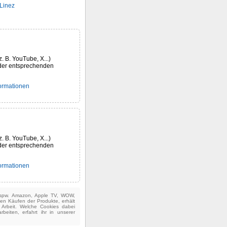
Linez
z. B. YouTube, X...)
der entsprechenden
formationen
z. B. YouTube, X...)
der entsprechenden
formationen
(bspw. Amazon, Apple TV, WOW,
ten Käufen der Produkte, erhält
e Arbeit. Welche Cookies dabei
beiten, erfahrt ihr in unserer