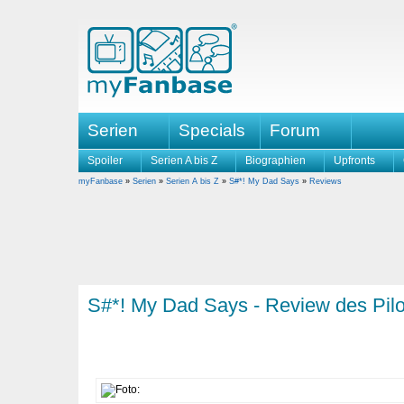
Serien
Specials
Forum
Spoiler
Serien A bis Z
Biographien
Upfronts
myFanbase
»
Serien
»
Serien A bis Z
»
S#*! My Dad Says
»
Reviews
S#*! My Dad Says - Review des Pil