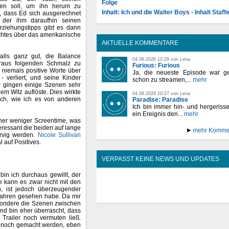
Folge
ehen soll, um ihn herum zu
Inhalt: Ich und die Walter Boys - Inhalt Staffe
n, dass Ed sich ausgerechnet
 der ihm daraufhin seinen
Erziehungstipps gibt es dann
chtes über das amerikanische
AKTUELLE KOMMENTARE
falls ganz gut, die Balance
04.08.2026 10:29 von Lena
araus folgenden Schmalz zu
Furious: Furious
r niemals positive Worte über
Ja, die neueste Episode war ge
verliert, und seine Kinder
schon zu streamen,...
mehr
ir gingen einige Szenen sehr
m Witz auflöste. Dies wirkte
04.08.2026 10:27 von Lena
ich, wie ich es von anderen
Paradise: Paradise
Ich bin immer hin- und hergeriss
ein Ereignis den...
mehr
her weniger Screentime, was
nteressant die beiden auf lange
mehr Komme
ervig werden.
Nicole Sullivan
l auf Positives.
VERPASST KEINE NEWS UND UPDATES
in ich durchaus gewillt, der
e kann es zwar nicht mit den
, ist jedoch überzeugender
 Jahren gesehen habe. Da mir
esondere die Szenen zwischen
und bin eher überrascht, dass
 Trailer noch vermuten ließ.
en noch gemacht werden, eben