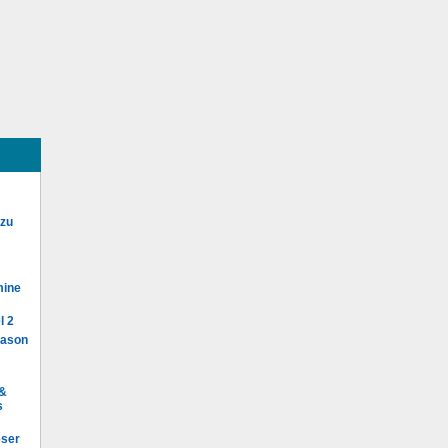
 zu
mine
l 2
Mason
 &
s
eser