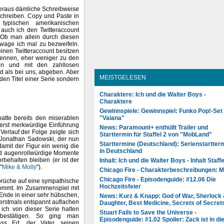
beraus dämliche Schreibweise
schreiben. Copy und Paste in
ypischen amerikanischen
 auch ich den Twitteraccount
 Ob man allein durch diesen
 wage ich mal zu bezweifeln.
inen Twitteraccount besitzen
ennen, eher weniger zu den
en und mit den zahllosen
d als bei uns, abgeben. Aber
MEISTGELESEN
 den Titel einer Serie sondern
Charaktere: Ich und die Walter Boys -
Charaktere
Gewinnspiele: Gewinnspiel: Funko Pop!-Set
"Vaiana"
hatte bereits den miserablen
erst merkwürdige Einführung
News: Paramount+ enthüllt Trailer und
Verlauf der Folge zeigte sich
Starttermin für Staffel 2 von "MobLand"
r Jonathan Sadowski, der nun
Starttermine (Deutschland): Serienstartter
damit der Figur ein wenig die
in Deutschland
 und augenrollwürdige Momente
behalten bleiben (er ist der
Inhalt: Ich und die Walter Boys - Inhalt Staffe
"
Mike & Molly
").
Chicago Fire - Charakterbeschreibungen: 
Chicago Fire - Episodenguide: #12.06 Die
Sprüche auf eine sympathische
Hochzeitsfeier
nkommt. Im Zusammenspiel mit
Ende in einer sehr hübschen,
News: Kurz & Knapp: God of War, Sherlock
erstmals entspannt auflachen
Daughter, Best Medicine, Secrets of Secret
 ich von dieser Serie halten
Stuart Fails to Save the Universe -
t bestätigen. So ging man
Episodenguide: #1.02 Spoiler: Zack ist in di
ass Ed, der Vater, seinen