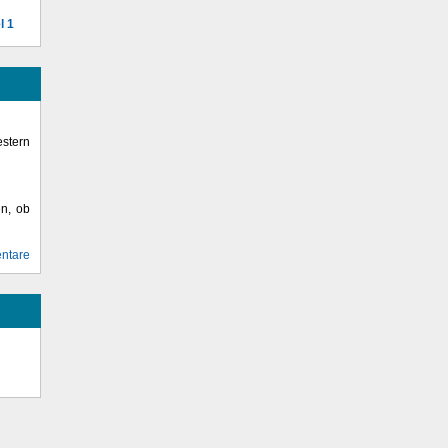
l 1
stern
en, ob
ntare