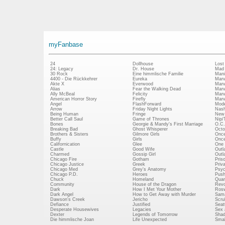
myFanbase
24
Dollhouse
Lost
24: Legacy
Dr. House
Mad
30 Rock
Eine himmlische Familie
Mani
4400 - Die Rückkehrer
Eureka
Marv
Akte X
Everwood
Marv
Alias
Fear the Walking Dead
Marv
Ally McBeal
Felicity
Marv
American Horror Story
Firefly
Marv
Angel
FlashForward
Mode
Arrow
Friday Night Lights
Nash
Being Human
Fringe
New 
Better Call Saul
Game of Thrones
Nip/
Bones
Georgie & Mandy's First Marriage
O.C.
Breaking Bad
Ghost Whisperer
Octo
Brothers & Sisters
Gilmore Girls
Once
Buffy
Girls
Once
Californication
Glee
One 
Castle
Good Wife
Outl
Charmed
Gossip Girl
Outl
Chicago Fire
Gotham
Pris
Chicago Justice
Greek
Priv
Chicago Med
Grey's Anatomy
Psy
Chicago P.D.
Heroes
Push
Chuck
Homeland
Quan
Community
House of the Dragon
Revo
Dark
How I Met Your Mother
Rosw
Dark Angel
How to Get Away with Murder
Sam
Dawson's Creek
Jericho
Scru
Defiance
Justified
Seatt
Desperate Housewives
Legacies
Sex 
Dexter
Legends of Tomorrow
Shad
Die himmlische Joan
Life Unexpected
Small