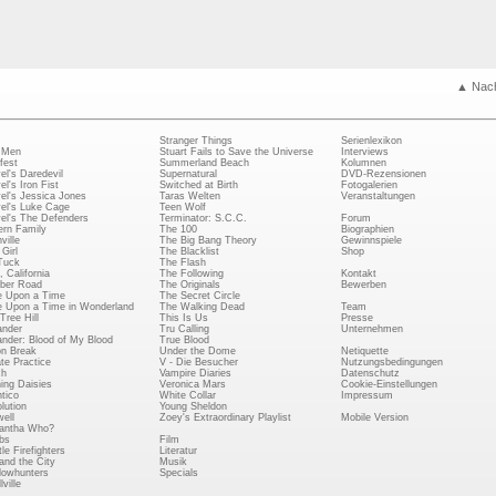
▲ Nac
Stranger Things
Serienlexikon
 Men
Stuart Fails to Save the Universe
Interviews
fest
Summerland Beach
Kolumnen
el's Daredevil
Supernatural
DVD-Rezensionen
el's Iron Fist
Switched at Birth
Fotogalerien
el's Jessica Jones
Taras Welten
Veranstaltungen
el's Luke Cage
Teen Wolf
el's The Defenders
Terminator: S.C.C.
Forum
rn Family
The 100
Biographien
ville
The Big Bang Theory
Gewinnspiele
Girl
The Blacklist
Shop
Tuck
The Flash
, California
The Following
Kontakt
ber Road
The Originals
Bewerben
 Upon a Time
The Secret Circle
 Upon a Time in Wonderland
The Walking Dead
Team
Tree Hill
This Is Us
Presse
ander
Tru Calling
Unternehmen
ander: Blood of My Blood
True Blood
on Break
Under the Dome
Netiquette
ate Practice
V - Die Besucher
Nutzungsbedingungen
ch
Vampire Diaries
Datenschutz
ing Daisies
Veronica Mars
Cookie-Einstellungen
tico
White Collar
Impressum
lution
Young Sheldon
ell
Zoey's Extraordinary Playlist
Mobile Version
antha Who?
bs
Film
le Firefighters
Literatur
and the City
Musik
owhunters
Specials
ville