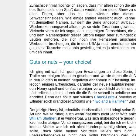
Zunächst einmal möchte ich sagen, dass mir allein schon die ü
des Serientitels den Spaß daran verdirbt, über diese Show zu 
allen Ehren, aber das ist mal wieder eine dieser t
Schwachsinnsideen. Wie einige andere vielleicht auch, kenne
mit demselben Namen, auf dem die Serie angeblich aufbaut.
Wiedererkennungswert allerdings so viele Zuschauer gewinnt,
Vielmehr vermute ich sogar, dass diejenigen Fernsehfans, die e
und dem Namensgeber dieser Sitcom folgen oder zumindest k
Leuten gehören, die sich noch live Fernsehen anschau
Werbeunterbrechungen, die in den USA ja noch penetranter sin
gut, diese Tatsache mal dahin gestellt, geht es ja nicht allein um
um den Inhalt.
Guts or nuts – your choice!
Ich ging mit wahrlich geringen Erwartungen an diese Serie, 
Trailer vor einigen Monaten gesehen und wurde durch die äuß
in den Piloten in meinen negativen Annahmen nur bestätigt. Im 
jedoch einiges Erfreuliches, darunter der neue Hauptdarstelle
den Henry spielt und einfach weniger verweichlicht auftritt und 
Lächerlichkeit nimmt, durch die die Serie schnell in peinliche
abdriftet. Denn das sollte nun wirklich
Chuck-Lorre
-Comedys vor
Erfinder solch grandioser Sitcoms wie "
Two and a Half Men
" und 
Der jetzige Henry ist jedenfalls charismatisch und bringt seine 
Art und Weise rüber, auch wenn natürlich nicht jeder Witz a
William Shatner
ist er wunderbar, was sich insbesondere gegen 
kaum schmalzigen Versöhnungsszene zeigt, bei der ich wirklich 
konnte. Vorher war ich mir nicht hundertprozentig sicher, was
sollte, doch viele meiner Vorurteile ließen sich nich
überraschenderweise nicht den völlig kitschigen Weg, d