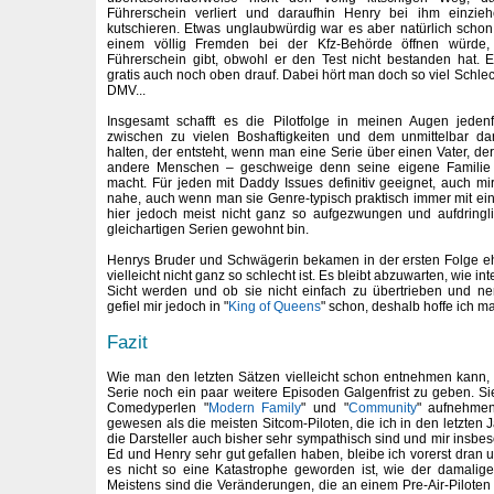
Führerschein verliert und daraufhin Henry bei ihm einzi
kutschieren. Etwas unglaubwürdig war es aber natürlich scho
einem völlig Fremden bei der Kfz-Behörde öffnen würde,
Führerschein gibt, obwohl er den Test nicht bestanden hat. 
gratis auch noch oben drauf. Dabei hört man doch so viel Schle
DMV...
Insgesamt schafft es die Pilotfolge in meinen Augen jeden
zwischen zu vielen Boshaftigkeiten und dem unmittelbar d
halten, der entsteht, wenn man eine Serie über einen Vater, de
andere Menschen – geschweige denn seine eigene Familie - 
macht. Für jeden mit Daddy Issues definitiv geeignet, auch m
nahe, auch wenn man sie Genre-typisch praktisch immer mit eine
hier jedoch meist nicht ganz so aufgezwungen und aufdringl
gleichartigen Serien gewohnt bin.
Henrys Bruder und Schwägerin bekamen in der ersten Folge e
vielleicht nicht ganz so schlecht ist. Es bleibt abzuwarten, wie i
Sicht werden und ob sie nicht einfach zu übertrieben und n
gefiel mir jedoch in "
King of Queens
" schon, deshalb hoffe ich ma
Fazit
Wie man den letzten Sätzen vielleicht schon entnehmen kann, b
Serie noch ein paar weitere Episoden Galgenfrist zu geben. Si
Comedyperlen "
Modern Family
" und "
Community
" aufnehmen
gewesen als die meisten Sitcom-Piloten, die ich in den letzten
die Darsteller auch bisher sehr sympathisch sind und mir insb
Ed und Henry sehr gut gefallen haben, bleibe ich vorerst dran 
es nicht so eine Katastrophe geworden ist, wie der damalige
Meistens sind die Veränderungen, die an einem Pre-Air-Pilot