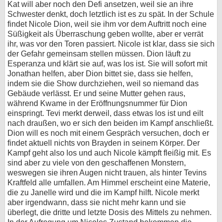
Kat will aber noch den Defi ansetzen, weil sie an ihre
Schwester denkt, doch letztlich ist es zu spät. In der Schule
findet Nicole Dion, weil sie ihm vor dem Auftritt noch eine
Süßigkeit als Überraschung geben wollte, aber er verrät
ihr, was vor den Toren passiert. Nicole ist klar, dass sie sich
der Gefahr gemeinsam stellen müssen. Dion läuft zu
Esperanza und klärt sie auf, was los ist. Sie will sofort mit
Jonathan helfen, aber Dion bittet sie, dass sie helfen,
indem sie die Show durchziehen, weil so niemand das
Gebäude verlässt. Er und seine Mutter gehen raus,
während Kwame in der Eröffnungsnummer für Dion
einspringt. Tevi merkt derweil, dass etwas los ist und eilt
nach draußen, wo er sich den beiden im Kampf anschließt.
Dion will es noch mit einem Gespräch versuchen, doch er
findet aktuell nichts von Brayden in seinem Körper. Der
Kampf geht also los und auch Nicole kämpft fleißig mit. Es
sind aber zu viele von den geschaffenen Monstern,
weswegen sie ihren Augen nicht trauen, als hinter Tevins
Kraftfeld alle umfallen. Am Himmel erscheint eine Materie,
die zu Janelle wird und die im Kampf hilft. Nicole merkt
aber irgendwann, dass sie nicht mehr kann und sie
überlegt, die dritte und letzte Dosis des Mittels zu nehmen.