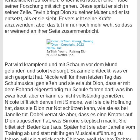
seiner Forschung mit sich gehen. Diese spritzt er sich in
seiner Zelle. Tevin bringt Dion zu seiner Mutter und er ist
entsetzt, als er sie sieht. Er versucht seine Kräfte
anzuwenden, aber das tut ihr nur noch mehr weh, so dass
er weinend an ihrer Seite zusammenbricht.
Ja'Siah Young, Raising Dion
© 2022 Netflix, Inc.
Pat wird krampfend und mit Schaum vor dem Mund
gefunden und sofort versorgt. Suzanne entdeckt, was er
sich gespritzt hat. Nicole will für ihren letzten Tag das
Schulmusical genießen und sie erlaubt Dion, dass er mit
dem Fahrrad eigenständig zur Schule fahren darf, was ihn
zwar freut, aber er kann es nicht vollständig genießen.
Nicole trifft sich derweil mit Simone, weil sie die Hoffnung
hat, dass sie Dion zur Not schützen kann, wie sie es bei
Janelle tut. Dabei verrät sie aber, dass es eine Kreatur auf
Dion abgesehen hat, was Simone skeptisch macht. Sie
bittet sich Bedenkzeit aus. Später holt sie aber Janelle vom
Training ab und statt mit ihr gen Musicalaufführung zu
fahren, will sie zurück nach Chicago, weil sie ihre Tochter