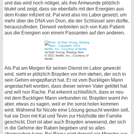
und das wird noch nötiger, als ihre Armwunde plötzlich
blutet und zeigt, dass sie ebenfalls mit den Energien aus
dem Krater infiziert ist. Pat wird also ins Labor gesetzt, um
mehr über die DNA von Dion, die der Schlüssel sein dürfte,
herauszufinden. Derweil verbreiten sich von Kats Patient
aus die Energien von einem Passanten auf den anderen.
Ja'Siah Young, Raising Dion
© 2021 Netflix, Inc.; Courtesy of
Netflix
Als Pat am Morgen für seinen Dienst im Labor geweckt
wird, sieht er plötzlich Brayden vor ihm stehen, der sich in
sein Gehirn eingepflanzt hat. Er ist vom Buckligen Mann
angestachelt worden, dass dieser seinen Vater getötet hat
und will nun Rache. Pat erkennt schließlich, dass er neu
mit dem Buckligen Mann verbunden ist. Brayden warnt ihn
aber, etwas zu sagen, weil er ihn sonst holen kommen
wird. Während für Nicole eine Lösung gesucht werden soll,
hat sie Dion mit Kat und Tevin zur Holzhütte der Familie
geschickt. Dort ist aber auch Brayden anwesend, der sich
in die Gehirne der Raben begeben und so alles
überwachen kann. Bei Biona wird derweil ein Monster aus