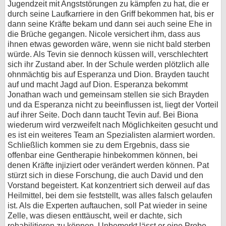
Jugendzeit mit Angststörungen zu kämpfen zu hat, die er
durch seine Laufkarriere in den Griff bekommen hat, bis er
dann seine Kräfte bekam und dann sei auch seine Ehe in
die Brüche gegangen. Nicole versichert ihm, dass aus
ihnen etwas geworden wäre, wenn sie nicht bald sterben
würde. Als Tevin sie dennoch küssen will, verschlechtert
sich ihr Zustand aber. In der Schule werden plötzlich alle
ohnmächtig bis auf Esperanza und Dion. Brayden taucht
auf und macht Jagd auf Dion. Esperanza bekommt
Jonathan wach und gemeinsam stellen sie sich Brayden
und da Esperanza nicht zu beeinflussen ist, liegt der Vorteil
auf ihrer Seite. Doch dann taucht Tevin auf. Bei Biona
wiederum wird verzweifelt nach Möglichkeiten gesucht und
es ist ein weiteres Team an Spezialisten alarmiert worden.
Schließlich kommen sie zu dem Ergebnis, dass sie
offenbar eine Gentherapie hinbekommen können, bei
denen Kräfte injiziert oder verändert werden können. Pat
stürzt sich in diese Forschung, die auch David und den
Vorstand begeistert. Kat konzentriert sich derweil auf das
Heilmittel, bei dem sie feststellt, was alles falsch gelaufen
ist. Als die Experten auftauchen, soll Pat wieder in seine
Zelle, was diesen enttäuscht, weil er dachte, sich
rehabilitieren zu können. Unbemerkt lässt er eine Probe