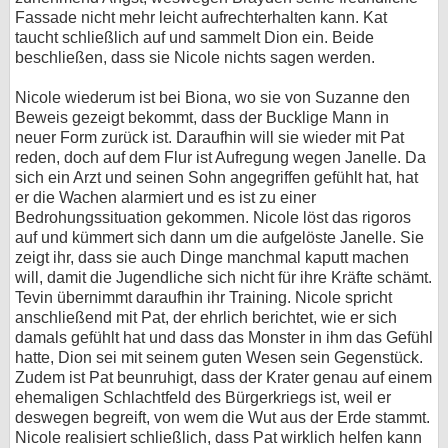
Fassade nicht mehr leicht aufrechterhalten kann. Kat
taucht schließlich auf und sammelt Dion ein. Beide
beschließen, dass sie Nicole nichts sagen werden.
Nicole wiederum ist bei Biona, wo sie von Suzanne den
Beweis gezeigt bekommt, dass der Bucklige Mann in
neuer Form zurück ist. Daraufhin will sie wieder mit Pat
reden, doch auf dem Flur ist Aufregung wegen Janelle. Da
sich ein Arzt und seinen Sohn angegriffen gefühlt hat, hat
er die Wachen alarmiert und es ist zu einer
Bedrohungssituation gekommen. Nicole löst das rigoros
auf und kümmert sich dann um die aufgelöste Janelle. Sie
zeigt ihr, dass sie auch Dinge manchmal kaputt machen
will, damit die Jugendliche sich nicht für ihre Kräfte schämt.
Tevin übernimmt daraufhin ihr Training. Nicole spricht
anschließend mit Pat, der ehrlich berichtet, wie er sich
damals gefühlt hat und dass das Monster in ihm das Gefühl
hatte, Dion sei mit seinem guten Wesen sein Gegenstück.
Zudem ist Pat beunruhigt, dass der Krater genau auf einem
ehemaligen Schlachtfeld des Bürgerkriegs ist, weil er
deswegen begreift, von wem die Wut aus der Erde stammt.
Nicole realisiert schließlich, dass Pat wirklich helfen kann