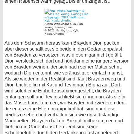
einem Rabenschwarm gejagt, bis er umzingelt ist.
Alisha Wainwright & Ja'Siah
Young, Raising Dion
© 2021 Netflix, Inc.; Kyle
Kaplan/Netflix
Aus dem Schwarm heraus kann Brayden Dion packen,
aber dieser schafft es, sie beide in den Gedankenpalast
von Brayden zu versetzen, was diesem gar nicht gefällt.
Dion versteckt sich dort und hört dann eine jüngere Version
von Brayden weinen, der sich nach seiner Mutter sehnt,
wodurch Dion erkennt, wie verängstigt er einfach nur ist.
Als sie wieder in der Realität sind, läuft Brayden weg und
Dion bricht eilig mit Kat und Tevin nach Biona auf. Dort
wird sofort eine Einheit zusammengestellt, die Brayden
einfangen soll und Tevin schließt sich ihnen an. Als sie in
das Musterhaus kommen, wo Brayden mit zwei Fremden,
die er als seine Eltern manipuliert hat, sind nur dieser
beide zu sehen und verhalten sich wie unselbständige
Marionetten. Brayden hat die Ankunft mitbekommen und
flieht in ein Gartenhäuschen. Dort sind seine
Schuldgefühle durch den Gedankenpalast angefeuert,