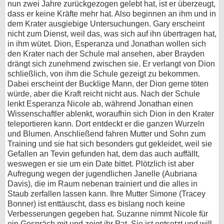
nun zwei Jahre zurückgezogen gelebt hat, ist er überzeugt,
dass er keine Kräfte mehr hat. Also beginnen an ihm und in
dem Krater ausgiebige Untersuchungen. Gary erscheint
nicht zum Dienst, weil das, was sich auf ihn übertragen hat,
in ihm wütet. Dion, Esperanza und Jonathan wollen sich
den Krater nach der Schule mal ansehen, aber Brayden
drängt sich zunehmend zwischen sie. Er verlangt von Dion
schließlich, von ihm die Schule gezeigt zu bekommen.
Dabei erscheint der Bucklige Mann, der Dion gerne töten
würde, aber die Kraft reicht nicht aus. Nach der Schule
lenkt Esperanza Nicole ab, während Jonathan einen
Wissenschaftler ablenkt, woraufhin sich Dion in den Krater
teleportieren kann. Dort entdeckt er die ganzen Wurzeln
und Blumen. Anschließend fahren Mutter und Sohn zum
Training und sie hat sich besonders gut gekleidet, weil sie
Gefallen an Tevin gefunden hat, dem das auch auffällt,
weswegen er sie um ein Date bittet. Plötzlich ist aber
Aufregung wegen der jugendlichen Janelle (Aubriana
Davis), die im Raum nebenan trainiert und die alles in
Staub zerfallen lassen kann. Ihre Mutter Simone (Tracey
Bonner) ist enttäuscht, dass es bislang noch keine
Verbesserungen gegeben hat. Suzanne nimmt Nicole für
ein Gespräch mit und zeigt ihr Pat. Sie ist entsetzt und will