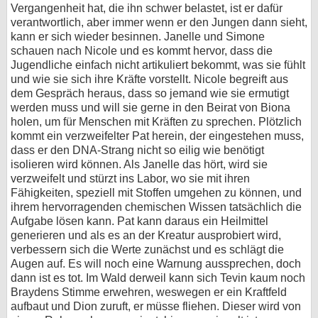
Vergangenheit hat, die ihn schwer belastet, ist er dafür
verantwortlich, aber immer wenn er den Jungen dann sieht,
kann er sich wieder besinnen. Janelle und Simone
schauen nach Nicole und es kommt hervor, dass die
Jugendliche einfach nicht artikuliert bekommt, was sie fühlt
und wie sie sich ihre Kräfte vorstellt. Nicole begreift aus
dem Gespräch heraus, dass so jemand wie sie ermutigt
werden muss und will sie gerne in den Beirat von Biona
holen, um für Menschen mit Kräften zu sprechen. Plötzlich
kommt ein verzweifelter Pat herein, der eingestehen muss,
dass er den DNA-Strang nicht so eilig wie benötigt
isolieren wird können. Als Janelle das hört, wird sie
verzweifelt und stürzt ins Labor, wo sie mit ihren
Fähigkeiten, speziell mit Stoffen umgehen zu können, und
ihrem hervorragenden chemischen Wissen tatsächlich die
Aufgabe lösen kann. Pat kann daraus ein Heilmittel
generieren und als es an der Kreatur ausprobiert wird,
verbessern sich die Werte zunächst und es schlägt die
Augen auf. Es will noch eine Warnung aussprechen, doch
dann ist es tot. Im Wald derweil kann sich Tevin kaum noch
Braydens Stimme erwehren, weswegen er ein Kraftfeld
aufbaut und Dion zuruft, er müsse fliehen. Dieser wird von