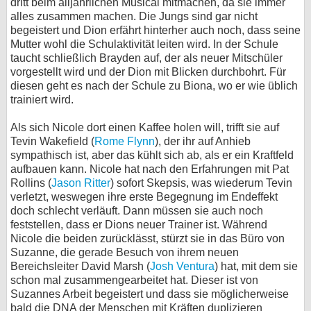
dritt beim alljährlichen Musical mitmachen, da sie immer
alles zusammen machen. Die Jungs sind gar nicht
begeistert und Dion erfährt hinterher auch noch, dass seine
Mutter wohl die Schulaktivität leiten wird. In der Schule
taucht schließlich Brayden auf, der als neuer Mitschüler
vorgestellt wird und der Dion mit Blicken durchbohrt. Für
diesen geht es nach der Schule zu Biona, wo er wie üblich
trainiert wird.
Als sich Nicole dort einen Kaffee holen will, trifft sie auf
Tevin Wakefield (
Rome Flynn
), der ihr auf Anhieb
sympathisch ist, aber das kühlt sich ab, als er ein Kraftfeld
aufbauen kann. Nicole hat nach den Erfahrungen mit Pat
Rollins (
Jason Ritter
) sofort Skepsis, was wiederum Tevin
verletzt, weswegen ihre erste Begegnung im Endeffekt
doch schlecht verläuft. Dann müssen sie auch noch
feststellen, dass er Dions neuer Trainer ist. Während
Nicole die beiden zurücklässt, stürzt sie in das Büro von
Suzanne, die gerade Besuch von ihrem neuen
Bereichsleiter David Marsh (
Josh Ventura
) hat, mit dem sie
schon mal zusammengearbeitet hat. Dieser ist von
Suzannes Arbeit begeistert und dass sie möglicherweise
bald die DNA der Menschen mit Kräften duplizieren