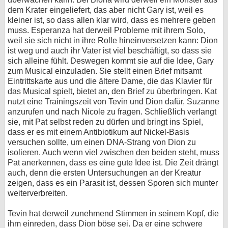
dem Krater eingeliefert, das aber nicht Gary ist, weil es
kleiner ist, so dass allen klar wird, dass es mehrere geben
muss. Esperanza hat derweil Probleme mit ihrem Solo,
weil sie sich nicht in ihre Rolle hineinversetzen kann: Dion
ist weg und auch ihr Vater ist viel beschäftigt, so dass sie
sich alleine fühlt. Deswegen kommt sie auf die Idee, Gary
zum Musical einzuladen. Sie stellt einen Brief mitsamt
Eintrittskarte aus und die ältere Dame, die das Klavier für
das Musical spielt, bietet an, den Brief zu überbringen. Kat
nutzt eine Trainingszeit von Tevin und Dion dafür, Suzanne
anzurufen und nach Nicole zu fragen. Schließlich verlangt
sie, mit Pat selbst reden zu dürfen und bringt ins Spiel,
dass er es mit einem Antibiotikum auf Nickel-Basis
versuchen sollte, um einen DNA-Strang von Dion zu
isolieren. Auch wenn viel zwischen den beiden steht, muss
Pat anerkennen, dass es eine gute Idee ist. Die Zeit drängt
auch, denn die ersten Untersuchungen an der Kreatur
zeigen, dass es ein Parasit ist, dessen Sporen sich munter
weiterverbreiten.
Tevin hat derweil zunehmend Stimmen in seinem Kopf, die
ihm einreden, dass Dion böse sei. Da er eine schwere