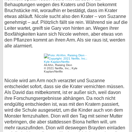
Behauptungen wegen des Kraters und Dion bekommt
Bruchstücke mit, woraufhin er bestätigt, dass im Krater
etwas abläuft. Nicole sucht also den Krater – von Suzanne
genehmigt – auf. Plötzlich fällt sie rein. Während sie auf die
Leiter wartet, greift sie Gary von hinten an. Wegen ihrer
Boxfähigkeiten kann sich Nicole wehren, aber etwas von
den Pflanzen kommt an ihren Arm. Als sie raus ist, werden
alle alarmiert.
Ali Ahn, Raising Dion
© 2021 Netflix, Inc.; Kyle
Kaplan/Netflix
Nicole wird am Arm noch verarztet und Suzanne
entscheidet sofort, dass sie die Krater vernichten müssen.
Als David das mitbekommt, ist er außer sich, weil davon
ihre Forschungsergebnisse abhängen. Da noch nicht
endgültig entschieden ist, was mit den Kratern passiert,
wird die Schule ausgesetzt, um die Kinder auch von dem
Monster fernzuhalten. Dion will den Tag mit seiner Mutter
verbringen, die aber stattdessen Biona helfen will, um
mehr rauszufinden. Dion will deswegen Brayden einladen