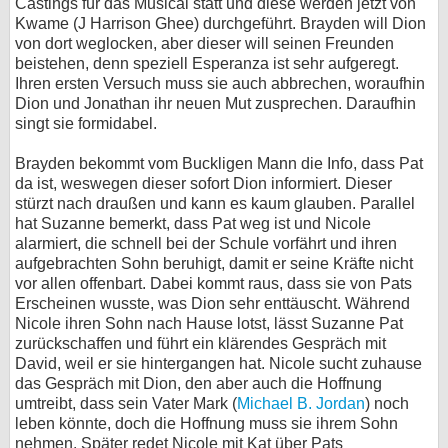
Castings für das Musical statt und diese werden jetzt von
Kwame (J Harrison Ghee) durchgeführt. Brayden will Dion
von dort weglocken, aber dieser will seinen Freunden
beistehen, denn speziell Esperanza ist sehr aufgeregt.
Ihren ersten Versuch muss sie auch abbrechen, woraufhin
Dion und Jonathan ihr neuen Mut zusprechen. Daraufhin
singt sie formidabel.
Brayden bekommt vom Buckligen Mann die Info, dass Pat
da ist, weswegen dieser sofort Dion informiert. Dieser
stürzt nach draußen und kann es kaum glauben. Parallel
hat Suzanne bemerkt, dass Pat weg ist und Nicole
alarmiert, die schnell bei der Schule vorfährt und ihren
aufgebrachten Sohn beruhigt, damit er seine Kräfte nicht
vor allen offenbart. Dabei kommt raus, dass sie von Pats
Erscheinen wusste, was Dion sehr enttäuscht. Während
Nicole ihren Sohn nach Hause lotst, lässt Suzanne Pat
zurückschaffen und führt ein klärendes Gespräch mit
David, weil er sie hintergangen hat. Nicole sucht zuhause
das Gespräch mit Dion, den aber auch die Hoffnung
umtreibt, dass sein Vater Mark (
Michael B. Jordan
) noch
leben könnte, doch die Hoffnung muss sie ihrem Sohn
nehmen. Später redet Nicole mit Kat über Pats