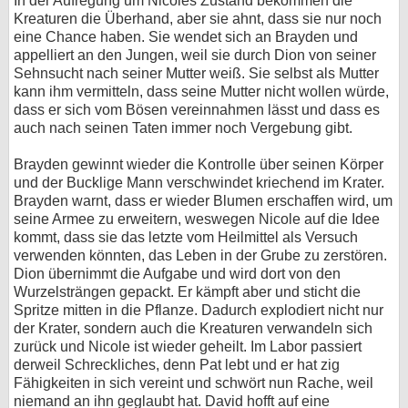
In der Aufregung um Nicoles Zustand bekommen die
Kreaturen die Überhand, aber sie ahnt, dass sie nur noch
eine Chance haben. Sie wendet sich an Brayden und
appelliert an den Jungen, weil sie durch Dion von seiner
Sehnsucht nach seiner Mutter weiß. Sie selbst als Mutter
kann ihm vermitteln, dass seine Mutter nicht wollen würde,
dass er sich vom Bösen vereinnahmen lässt und dass es
auch nach seinen Taten immer noch Vergebung gibt.
Brayden gewinnt wieder die Kontrolle über seinen Körper
und der Bucklige Mann verschwindet kriechend im Krater.
Brayden warnt, dass er wieder Blumen erschaffen wird, um
seine Armee zu erweitern, weswegen Nicole auf die Idee
kommt, dass sie das letzte vom Heilmittel als Versuch
verwenden könnten, das Leben in der Grube zu zerstören.
Dion übernimmt die Aufgabe und wird dort von den
Wurzelsträngen gepackt. Er kämpft aber und sticht die
Spritze mitten in die Pflanze. Dadurch explodiert nicht nur
der Krater, sondern auch die Kreaturen verwandeln sich
zurück und Nicole ist wieder geheilt. Im Labor passiert
derweil Schreckliches, denn Pat lebt und er hat zig
Fähigkeiten in sich vereint und schwört nun Rache, weil
niemand an ihn geglaubt hat. David hofft auf eine