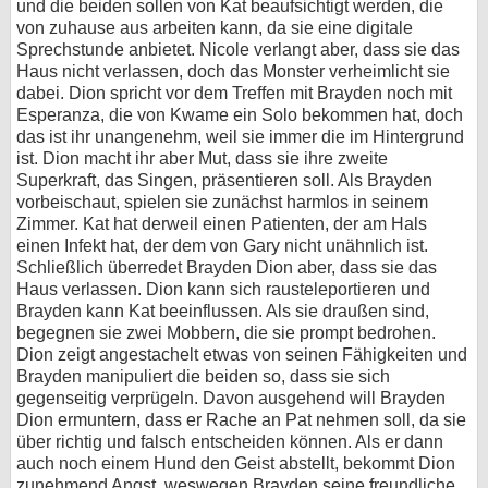
und die beiden sollen von Kat beaufsichtigt werden, die
von zuhause aus arbeiten kann, da sie eine digitale
Sprechstunde anbietet. Nicole verlangt aber, dass sie das
Haus nicht verlassen, doch das Monster verheimlicht sie
dabei. Dion spricht vor dem Treffen mit Brayden noch mit
Esperanza, die von Kwame ein Solo bekommen hat, doch
das ist ihr unangenehm, weil sie immer die im Hintergrund
ist. Dion macht ihr aber Mut, dass sie ihre zweite
Superkraft, das Singen, präsentieren soll. Als Brayden
vorbeischaut, spielen sie zunächst harmlos in seinem
Zimmer. Kat hat derweil einen Patienten, der am Hals
einen Infekt hat, der dem von Gary nicht unähnlich ist.
Schließlich überredet Brayden Dion aber, dass sie das
Haus verlassen. Dion kann sich rausteleportieren und
Brayden kann Kat beeinflussen. Als sie draußen sind,
begegnen sie zwei Mobbern, die sie prompt bedrohen.
Dion zeigt angestachelt etwas von seinen Fähigkeiten und
Brayden manipuliert die beiden so, dass sie sich
gegenseitig verprügeln. Davon ausgehend will Brayden
Dion ermuntern, dass er Rache an Pat nehmen soll, da sie
über richtig und falsch entscheiden können. Als er dann
auch noch einem Hund den Geist abstellt, bekommt Dion
zunehmend Angst, weswegen Brayden seine freundliche