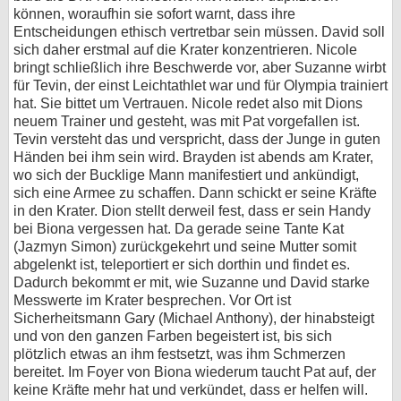
können, woraufhin sie sofort warnt, dass ihre
Entscheidungen ethisch vertretbar sein müssen. David soll
sich daher erstmal auf die Krater konzentrieren. Nicole
bringt schließlich ihre Beschwerde vor, aber Suzanne wirbt
für Tevin, der einst Leichtathlet war und für Olympia trainiert
hat. Sie bittet um Vertrauen. Nicole redet also mit Dions
neuem Trainer und gesteht, was mit Pat vorgefallen ist.
Tevin versteht das und verspricht, dass der Junge in guten
Händen bei ihm sein wird. Brayden ist abends am Krater,
wo sich der Bucklige Mann manifestiert und ankündigt,
sich eine Armee zu schaffen. Dann schickt er seine Kräfte
in den Krater. Dion stellt derweil fest, dass er sein Handy
bei Biona vergessen hat. Da gerade seine Tante Kat
(Jazmyn Simon) zurückgekehrt und seine Mutter somit
abgelenkt ist, teleportiert er sich dorthin und findet es.
Dadurch bekommt er mit, wie Suzanne und David starke
Messwerte im Krater besprechen. Vor Ort ist
Sicherheitsmann Gary (Michael Anthony), der hinabsteigt
und von den ganzen Farben begeistert ist, bis sich
plötzlich etwas an ihm festsetzt, was ihm Schmerzen
bereitet. Im Foyer von Biona wiederum taucht Pat auf, der
keine Kräfte mehr hat und verkündet, dass er helfen will.