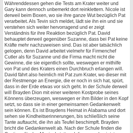
Währenddessen gehen die Tests am Krater weiter und
Gary kann dennoch unbemerkt dort reinklettern. Nicole ist
derweil beim Boxen, wo sie ihre ganze Wut bezüglich Pat
verarbeitet. Als Tevin sich meldet, lädt sie ihn ein und sie
verstehen sich weiter hervorragend und er zeigt
Verständnis für ihre Reaktion bezüglich Pat. David
behauptet derweil gegenüber Suzanne, dass bei Pat keine
Kräfte mehr nachzuweisen sind. Das ist aber tatsächlich
gelogen, denn David arbeitet vielmehr für Firmenchef
Cutler als für Suzanne und die Firma macht nicht die
Gewinne, die sie eigentlich sollte, weswegen er mithilfe
von Pat und des Kraters einen Durchbruch erlangen will.
David fährt also heimlich mit Pat zum Krater, wo dieser mit
der Restmenge an Energie, die er noch in sich hat, spürt,
dass in der Erde etwas vor sich geht. In der Schule derweil
will Brayden Dion mit einer weiteren Kostprobe seines
Könnens überzeugen, weswegen er ihm Bilder in den Kopf
setzt, so dass sie in einer gemeinsamen Gedankenwelt
sein können. Es ist Braydens Heimat in Alabama und dort
sehen sie Kindheitserinnerungen, bis schließlich seine
Tante auftaucht, die ihn als Teufel beschimpft. Brayden
bricht die Gedankenwelt ab. Nach der Schule finden die