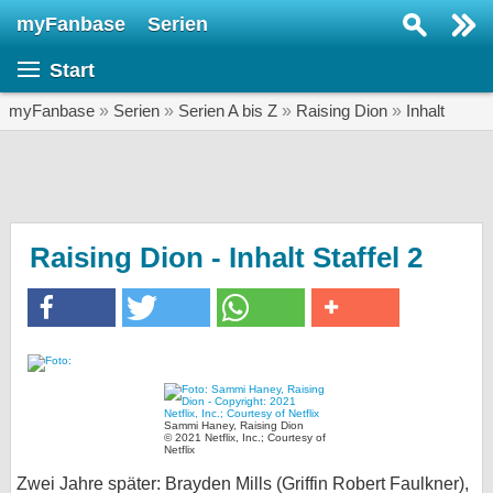
myFanbase
Serien
Serie suchen...
Start
Home
SERIEN
myFanbase
»
Serien
»
Serien A bis Z
»
Raising Dion
»
Inhalt
Serien
Kolumnen
Interviews
Raising Dion - Inhalt Staffel 2
Veranstaltungen
KULTUR
Specials
SERVICE
Sammi Haney, Raising Dion
Gewinnspiele
© 2021 Netflix, Inc.; Courtesy of
Netflix
Forum
Zwei Jahre später: Brayden Mills (Griffin Robert Faulkner),