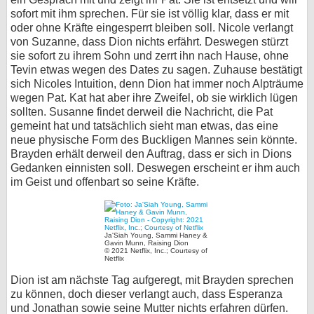
sofort mit ihm sprechen. Für sie ist völlig klar, dass er mit
oder ohne Kräfte eingesperrt bleiben soll. Nicole verlangt
von Suzanne, dass Dion nichts erfährt. Deswegen stürzt
sie sofort zu ihrem Sohn und zerrt ihn nach Hause, ohne
Tevin etwas wegen des Dates zu sagen. Zuhause bestätigt
sich Nicoles Intuition, denn Dion hat immer noch Alpträume
wegen Pat. Kat hat aber ihre Zweifel, ob sie wirklich lügen
sollten. Susanne findet derweil die Nachricht, die Pat
gemeint hat und tatsächlich sieht man etwas, das eine
neue physische Form des Buckligen Mannes sein könnte.
Brayden erhält derweil den Auftrag, dass er sich in Dions
Gedanken einnisten soll. Deswegen erscheint er ihm auch
im Geist und offenbart so seine Kräfte.
Ja'Siah Young, Sammi Haney &
Gavin Munn, Raising Dion
© 2021 Netflix, Inc.; Courtesy of
Netflix
Dion ist am nächste Tag aufgeregt, mit Brayden sprechen
zu können, doch dieser verlangt auch, dass Esperanza
und Jonathan sowie seine Mutter nichts erfahren dürfen.