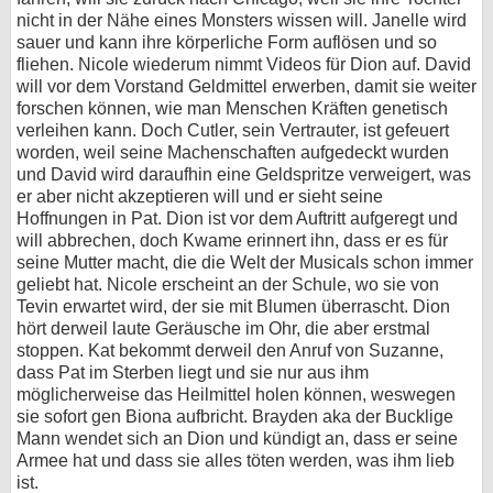
nicht in der Nähe eines Monsters wissen will. Janelle wird
sauer und kann ihre körperliche Form auflösen und so
fliehen. Nicole wiederum nimmt Videos für Dion auf. David
will vor dem Vorstand Geldmittel erwerben, damit sie weiter
forschen können, wie man Menschen Kräften genetisch
verleihen kann. Doch Cutler, sein Vertrauter, ist gefeuert
worden, weil seine Machenschaften aufgedeckt wurden
und David wird daraufhin eine Geldspritze verweigert, was
er aber nicht akzeptieren will und er sieht seine
Hoffnungen in Pat. Dion ist vor dem Auftritt aufgeregt und
will abbrechen, doch Kwame erinnert ihn, dass er es für
seine Mutter macht, die die Welt der Musicals schon immer
geliebt hat. Nicole erscheint an der Schule, wo sie von
Tevin erwartet wird, der sie mit Blumen überrascht. Dion
hört derweil laute Geräusche im Ohr, die aber erstmal
stoppen. Kat bekommt derweil den Anruf von Suzanne,
dass Pat im Sterben liegt und sie nur aus ihm
möglicherweise das Heilmittel holen können, weswegen
sie sofort gen Biona aufbricht. Brayden aka der Bucklige
Mann wendet sich an Dion und kündigt an, dass er seine
Armee hat und dass sie alles töten werden, was ihm lieb
ist.