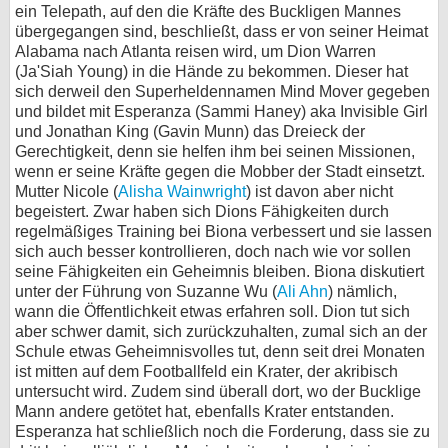
ein Telepath, auf den die Kräfte des Buckligen Mannes
bei X
übergegangen sind, beschließt, dass er von seiner Heimat
Alabama nach Atlanta reisen wird, um Dion Warren
bei Facebook
(Ja'Siah Young) in die Hände zu bekommen. Dieser hat
sich derweil den Superheldennamen Mind Mover gegeben
und bildet mit Esperanza (Sammi Haney) aka Invisible Girl
und Jonathan King (Gavin Munn) das Dreieck der
Kontakt
Gerechtigkeit, denn sie helfen ihm bei seinen Missionen,
wenn er seine Kräfte gegen die Mobber der Stadt einsetzt.
Nutzungsbedingungen
Mutter Nicole (
Alisha Wainwright
) ist davon aber nicht
begeistert. Zwar haben sich Dions Fähigkeiten durch
Datenschutz
regelmäßiges Training bei Biona verbessert und sie lassen
sich auch besser kontrollieren, doch nach wie vor sollen
Cookie-Einstellungen
seine Fähigkeiten ein Geheimnis bleiben. Biona diskutiert
unter der Führung von Suzanne Wu (
Ali Ahn
) nämlich,
Impressum
wann die Öffentlichkeit etwas erfahren soll. Dion tut sich
aber schwer damit, sich zurückzuhalten, zumal sich an der
Desktop-Ansicht
Schule etwas Geheimnisvolles tut, denn seit drei Monaten
myFanbase
ist mitten auf dem Footballfeld ein Krater, der akribisch
untersucht wird. Zudem sind überall dort, wo der Bucklige
Mann andere getötet hat, ebenfalls Krater entstanden.
Esperanza hat schließlich noch die Forderung, dass sie zu