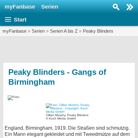
myFanbase
Serien
Serie suchen...
Start
Home
SERIEN
myFanbase
»
Serien
»
Serien A bis Z
»
Peaky Blinders
Serien
Kolumnen
Interviews
Peaky Blinders - Gangs of
Birmingham
Veranstaltungen
KULTUR
Specials
SERVICE
Cillian Murphy, Peaky Blinders
© Koch Media GmbH
Gewinnspiele
England, Birmingham, 1919. Die Straßen sind schmutzig.
Forum
Ein Mann elegant gekleidet und mit Tweedmütze auf dem