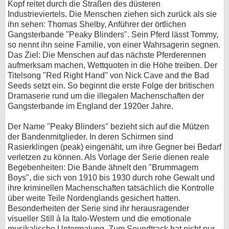
Kopf reitet durch die Straßen des düsteren
Industrieviertels. Die Menschen ziehen sich zurück als sie
bei X
ihn sehen: Thomas Shelby, Anführer der örtlichen
Gangsterbande "Peaky Blinders". Sein Pferd lässt Tommy,
bei Facebook
so nennt ihn seine Familie, von einer Wahrsagerin segnen.
Das Ziel: Die Menschen auf das nächste Pferderennen
aufmerksam machen, Wettquoten in die Höhe treiben. Der
Kontakt
Titelsong "Red Right Hand" von Nick Cave and the Bad
Seeds setzt ein. So beginnt die erste Folge der britischen
Nutzungsbedingungen
Dramaserie rund um die illegalen Machenschaften der
Gangsterbande im England der 1920er Jahre.
Datenschutz
Der Name "Peaky Blinders" bezieht sich auf die Mützen
Cookie-Einstellungen
der Bandenmitglieder. In deren Schirmen sind
Rasierklingen (peak) eingenäht, um ihre Gegner bei Bedarf
verletzen zu können. Als Vorlage der Serie dienen reale
Impressum
Begebenheiten: Die Bande ähnelt den "Brummagem
Desktop-Ansicht
Boys", die sich von 1910 bis 1930 durch rohe Gewalt und
myFanbase
ihre kriminellen Machenschaften tatsächlich die Kontrolle
über weite Teile Nordenglands gesichert hatten.
Besonderheiten der Serie sind ihr herausragender
visueller Still à la Italo-Western und die emotionale
musikalische Untermalung. Zum Soundtrack hat nicht nur