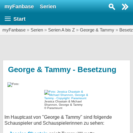
myFanbase
Serien
Serie suchen...
Start
Home
SERIEN
myFanbase
»
Serien
»
Serien A bis Z
»
George & Tammy
»
Beset
Serien
Kolumnen
Interviews
George & Tammy - Besetzung
Veranstaltungen
KULTUR
Specials
Jessica Chastain & Michael
Shannon, George & Tammy
SERVICE
© Paramount
Gewinnspiele
Im Hauptcast von "George & Tammy" sind folgende
Schauspieler und Schauspielerinnen zu sehen:
Forum