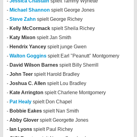
Jessica Chastain
spielt Tammy Wynette
bei X
Michael Shannon
spielt George Jones
Steve Zahn
spielt George Richey
bei Facebook
Kelly McCormack
spielt Sheila Richey
Katy Mixon
spielt Jan Smith
Kontakt
Hendrix Yancey
spielt junge Gwen
Nutzungsbedingungen
Walton Goggins
spielt Earl "Peanutt" Montgomery
David Wilson Barnes
spielt Billy Sherrill
Datenschutz
John Teer
spielt Harold Bradley
Cookie-Einstellungen
Joshua C. Allen
spielt Lou Bradley
Kate Arrington
spielt Charlene Montgomery
Impressum
Pat Healy
spielt Don Chapel
Desktop-Ansicht
Bobbie Eakes
spielt Nan Smith
myFanbase
Abby Glover
spielt Georgette Jones
Ian Lyons
spielt Paul Richey