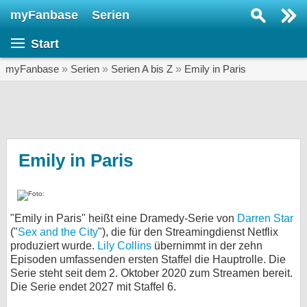
myFanbase
Serien
Serie suchen...
Start
Home
SERIEN
myFanbase
»
Serien
»
Serien A bis Z
»
Emily in Paris
Serien
Kolumnen
Interviews
Emily in Paris
Veranstaltungen
KULTUR
"Emily in Paris" heißt eine Dramedy-Serie von
Darren Star
Specials
("
Sex and the City
"), die für den Streamingdienst Netflix
produziert wurde.
Lily Collins
SERVICE
übernimmt in der zehn
Episoden umfassenden ersten Staffel die Hauptrolle. Die
Gewinnspiele
Serie steht seit dem 2. Oktober 2020 zum Streamen bereit.
Die Serie endet 2027 mit Staffel 6.
Forum