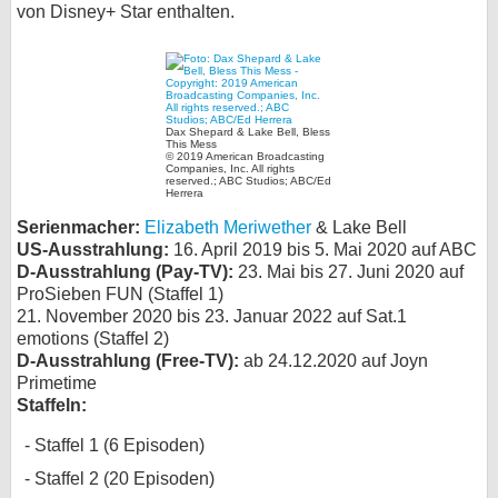
von Disney+ Star enthalten.
bei X
bei Facebook
Dax Shepard & Lake Bell, Bless
This Mess
Kontakt
© 2019 American Broadcasting
Companies, Inc. All rights
reserved.; ABC Studios; ABC/Ed
Herrera
Nutzungsbedingungen
Serienmacher:
Elizabeth Meriwether
& Lake Bell
Datenschutz
US-Ausstrahlung:
16. April 2019 bis 5. Mai 2020 auf ABC
D-Ausstrahlung (Pay-TV):
23. Mai bis 27. Juni 2020 auf
ProSieben FUN (Staffel 1)
Cookie-Einstellungen
21. November 2020 bis 23. Januar 2022 auf Sat.1
emotions (Staffel 2)
Impressum
D-Ausstrahlung (Free-TV):
ab 24.12.2020 auf Joyn
Desktop-Ansicht
Primetime
Staffeln:
myFanbase
Staffel 1 (6 Episoden)
Staffel 2 (20 Episoden)