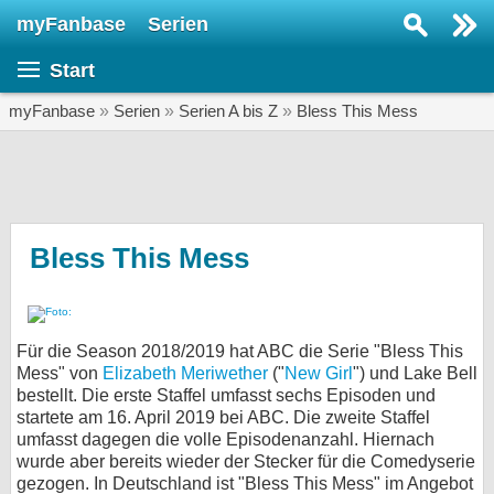
myFanbase
Serien
Serie suchen...
Start
Home
SERIEN
myFanbase
»
Serien
»
Serien A bis Z
»
Bless This Mess
Serien
Kolumnen
Interviews
Bless This Mess
Veranstaltungen
KULTUR
Für die Season 2018/2019 hat ABC die Serie "Bless This
Specials
Mess" von
Elizabeth Meriwether
("
New Girl
") und Lake Bell
bestellt. Die erste Staffel umfasst sechs Episoden und
SERVICE
startete am 16. April 2019 bei ABC. Die zweite Staffel
Gewinnspiele
umfasst dagegen die volle Episodenanzahl. Hiernach
wurde aber bereits wieder der Stecker für die Comedyserie
Forum
gezogen. In Deutschland ist "Bless This Mess" im Angebot