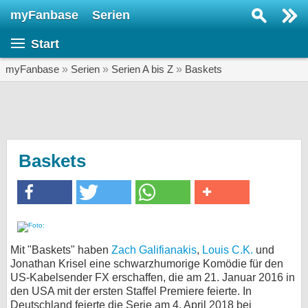
myFanbase
Serien
Serie suchen...
Start
Home
SERIEN
myFanbase
»
Serien
»
Serien A bis Z
»
Baskets
Serien
Kolumnen
Interviews
Baskets
Veranstaltungen
KULTUR
Specials
SERVICE
Mit "Baskets" haben
Zach Galifianakis
,
Louis C.K.
und
Jonathan Krisel eine schwarzhumorige Komödie für den
Gewinnspiele
US-Kabelsender FX erschaffen, die am 21. Januar 2016 in
den USA mit der ersten Staffel Premiere feierte. In
Forum
Deutschland feierte die Serie am 4. April 2018 bei