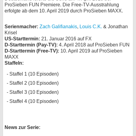
ProSieben FUN Premiere. Die Free-TV-Ausstrahlung
bei X
erfolgte ab dem 10. April 2019 durch ProSieben MAXX.
bei Facebook
Serienmacher:
Zach Galifianakis
,
Louis C.K.
& Jonathan
Krisel
US-Starttermin:
21. Januar 2016 auf FX
Kontakt
D-Starttermin (Pay-TV):
4. April 2018 auf ProSieben FUN
D-Starttermin (Free-TV):
10. April 2019 auf ProSieben
Nutzungsbedingungen
MAXX
Staffeln:
Datenschutz
Staffel 1 (10 Episoden)
Cookie-Einstellungen
Staffel 2 (10 Episoden)
Staffel 3 (10 Episoden)
Impressum
Staffel 4 (10 Episoden)
Desktop-Ansicht
myFanbase
News zur Serie: