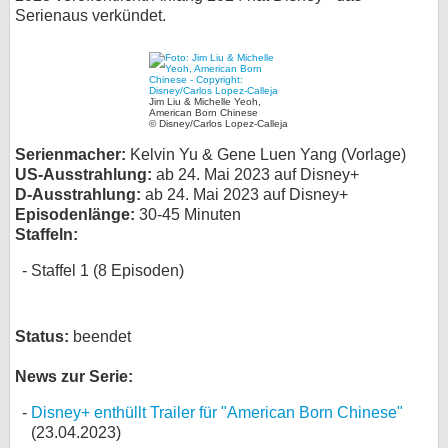
Serienaus verkündet.
bei X
bei Facebook
Jim Liu & Michelle Yeoh,
American Born Chinese
© Disney/Carlos Lopez-Calleja
Kontakt
Serienmacher:
Kelvin Yu & Gene Luen Yang (Vorlage)
US-Ausstrahlung:
ab 24. Mai 2023 auf Disney+
Nutzungsbedingungen
D-Ausstrahlung:
ab 24. Mai 2023 auf Disney+
Episodenlänge:
30-45 Minuten
Datenschutz
Staffeln:
Cookie-Einstellungen
Staffel 1 (8 Episoden)
Impressum
Status:
beendet
Desktop-Ansicht
myFanbase
News zur Serie:
Disney+ enthüllt Trailer für "American Born Chinese"
(23.04.2023)