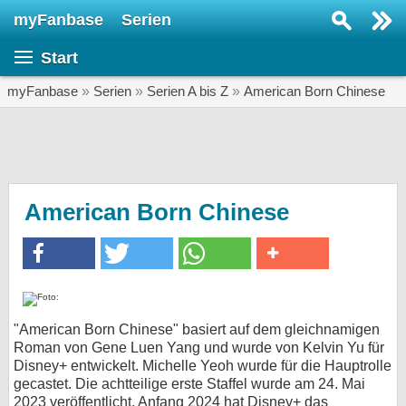
myFanbase
Serien
Serie suchen...
Start
Home
SERIEN
myFanbase
»
Serien
»
Serien A bis Z
»
American Born Chinese
Serien
Kolumnen
Interviews
American Born Chinese
Veranstaltungen
KULTUR
Specials
SERVICE
"American Born Chinese" basiert auf dem gleichnamigen
Roman von Gene Luen Yang und wurde von Kelvin Yu für
Gewinnspiele
Disney+ entwickelt. Michelle Yeoh wurde für die Hauptrolle
gecastet. Die achtteilige erste Staffel wurde am 24. Mai
Forum
2023 veröffentlicht. Anfang 2024 hat Disney+ das