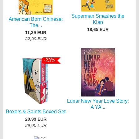
Superman Smashes the
American Born Chinese:
Klan
The...
18,65 EUR
11,39 EUR
22,99 EUR
-23%
Lunar New Year Love Story:
A YA...
Boxers & Saints Boxed Set
29,99 EUR
39,00 EUR