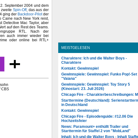
 22. September 2004 und dem
s zweite
Spin-Off
, das aus der
04 ging der
Backdoor-Pilot
der
io Caine nach New York reist,
t Detective Mac Taylor, aber
 Wert auf den Rest des Teams.
iengruppe RTL. Nach der
hren auch immer wieder bei
rime oder online bei RTL+
MEISTGELESEN
Charaktere: Ich und die Walter Boys -
Charaktere
Kontakt: Gewinnspiel
Gewinnspiele: Gewinnspiel: Funko Pop!-Set
"Vaiana"
Gewinnspiele: Gewinnspiel: Toy Story 5
lsohn
(Kinostart: 23. Juli 2026)
f CBS
Chicago Fire - Charakterbeschreibungen: 
Starttermine (Deutschland): Serienstartter
in Deutschland
Kontakt: Gewinnspiel
Chicago Fire - Episodenguide: #12.06 Die
Hochzeitsfeier
News: Paramount+ enthüllt Trailer und
Starttermin für Staffel 2 von "MobLand"
Inhalt: Ich und die Walter Boys - Inhalt Staffe