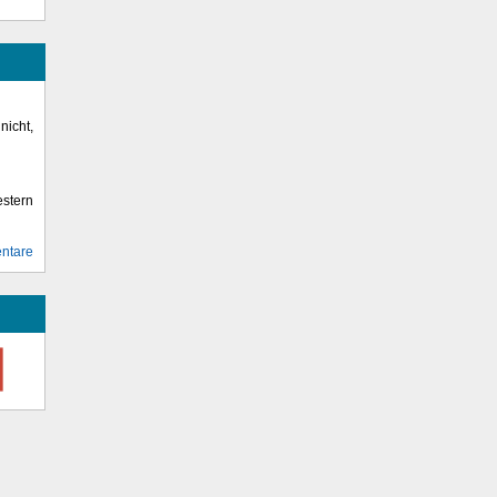
icht,
stern
ntare