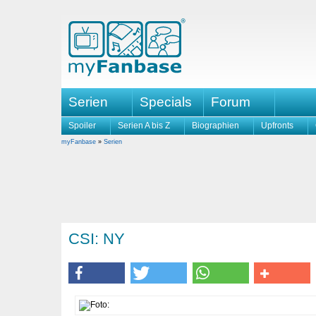
Serien
Specials
Forum
Spoiler
Serien A bis Z
Biographien
Upfronts
myFanbase
»
Serien
CSI: NY