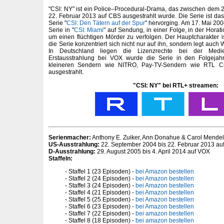
"CSI: NY" ist ein Police–Procedural-Drama, das zwischen dem
22. Februar 2013 auf CBS ausgestrahlt wurde. Die Serie ist da
Serie "
CSI: Den Tätern auf der Spur
" hervorging. Am 17. Mai 20
Serie in "
CSI: Miami
" auf Sendung, in einer Folge, in der Horat
um einen flüchtigen Mörder zu verfolgen. Der Hauptcharakter is
die Serie konzentriert sich nicht nur auf ihn, sondern legt auch
In Deutschland liegen die Lizenzrechte bei der Med
Erstausstrahlung bei VOX wurde die Serie in den Folgeja
kleineren Sendern wie NITRO, Pay-TV-Sendern wie RTL C
ausgestrahlt.
"CSI: NY" bei RTL+ streamen:
Serienmacher:
Anthony E. Zuiker, Ann Donahue & Carol Mende
US-Ausstrahlung:
22. September 2004 bis 22. Februar 2013 au
D-Ausstrahlung:
29. August 2005 bis 4. April 2014 auf VOX
Staffeln:
Staffel 1 (23 Episoden) -
bei Amazon bestellen
Staffel 2 (24 Episoden) -
bei Amazon bestellen
Staffel 3 (24 Episoden) -
bei Amazon bestellen
Staffel 4 (21 Episoden) -
bei Amazon bestellen
Staffel 5 (25 Episoden) -
bei Amazon bestellen
Staffel 6 (23 Episoden) -
bei Amazon bestellen
Staffel 7 (22 Episoden) -
bei amazon bestellen
Staffel 8 (18 Episoden) -
bei amazon bestellen