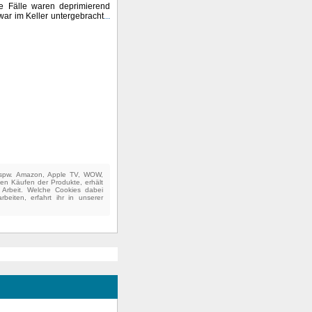
die Fälle waren deprimierend
ar im Keller untergebracht
...
(bspw. Amazon, Apple TV, WOW,
ten Käufen der Produkte, erhält
e Arbeit. Welche Cookies dabei
beiten, erfahrt ihr in unserer