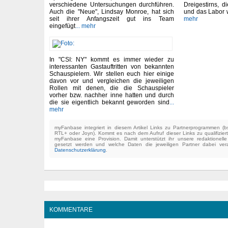
verschiedene Untersuchungen durchführen.
Dreigestirns, 
Auch die "Neue", Lindsay Monroe, hat sich
und das Labor w
seit ihrer Anfangszeit gut ins Team
mehr
eingefügt
... mehr
In "CSI: NY" kommt es immer wieder zu
interessanten Gastauftritten von bekannten
Schauspielern. Wir stellen euch hier einige
davon vor und vergleichen die jeweiligen
Rollen mit denen, die die Schauspieler
vorher bzw. nachher inne hatten und durch
die sie eigentlich bekannt geworden sind
...
mehr
myFanbase integriert in diesem Artikel Links zu Partnerprogrammen 
RTL+ oder Joyn). Kommt es nach dem Aufruf dieser Links zu qualifizier
myFanbase eine Provision. Damit unterstützt ihr unsere redaktionell
gesetzt werden und welche Daten die jeweiligen Partner dabei verar
Datenschutzerklärung
.
KOMMENTARE