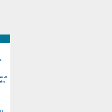
 zu
Mason
mine
l 1