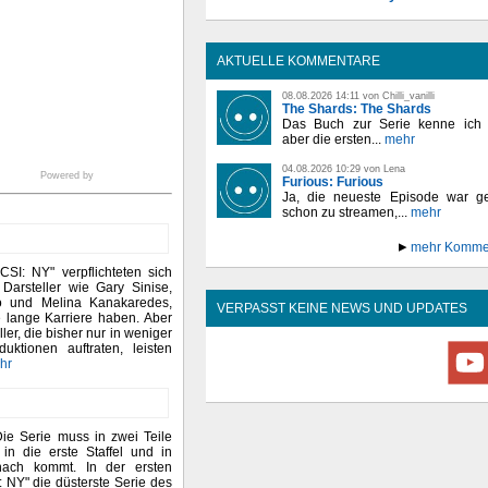
AKTUELLE KOMMENTARE
08.08.2026 14:11 von Chilli_vanilli
The Shards: The Shards
Das Buch zur Serie kenne ich n
aber die ersten...
mehr
04.08.2026 10:29 von Lena
Powered by
Furious: Furious
Ja, die neueste Episode war ge
schon zu streamen,...
mehr
mehr Komme
CSI: NY" verpflichteten sich
 Darsteller wie Gary Sinise,
to und Melina Kanakaredes,
VERPASST KEINE NEWS UND UPDATES
e lange Karriere haben. Aber
ler, die bisher nur in weniger
uktionen auftraten, leisten
ehr
Die Serie muss in zwei Teile
 in die erste Staffel und in
nach kommt. In der ersten
I: NY" die düsterste Serie des