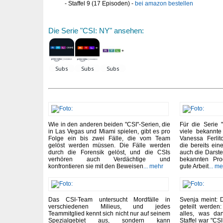
Staffel 9 (17 Episoden) -
bei amazon bestellen
Die Serie "CSI: NY" ansehen:
Wie in den anderen beiden "CSI"-Serien, die
Für die Serie "
in Las Vegas und Miami spielen, gibt es pro
viele bekannte
Folge ein bis zwei Fälle, die vom Team
Vanessa Ferli
gelöst werden müssen. Die Fälle werden
die bereits ein
durch die Forensik gelöst, und die CSIs
auch die Darstel
verhören auch Verdächtige und
bekannten Prod
konfrontieren sie mit den Beweisen
... mehr
gute Arbeit
... m
Das CSI-Team untersucht Mordfälle in
Svenja meint: 
verschiedenen Milieus, und jedes
geteilt werden:
Teammitglied kennt sich nicht nur auf seinem
alles, was da
Spezialgebiet aus, sondern kann
Staffel war "CS