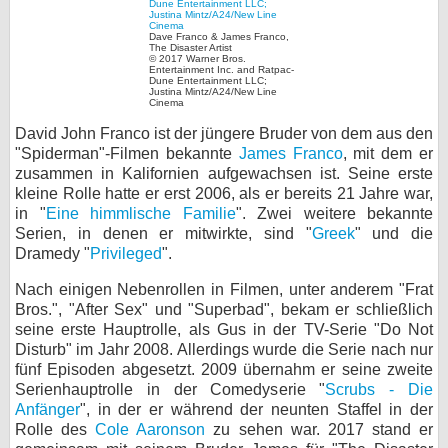
bei X
Dave Franco & James Franco,
The Disaster Artist
© 2017 Warner Bros.
bei Facebook
Entertainment Inc. and Ratpac-
Dune Entertainment LLC;
Justina Mintz/A24/New Line
Cinema
David John Franco ist der jüngere Bruder von dem aus den
Kontakt
"Spiderman"-Filmen bekannte
James Franco
, mit dem er
zusammen in Kalifornien aufgewachsen ist. Seine erste
Nutzungsbedingungen
kleine Rolle hatte er erst 2006, als er bereits 21 Jahre war,
in "
Eine himmlische Familie
". Zwei weitere bekannte
Datenschutz
Serien, in denen er mitwirkte, sind "
Greek
" und die
Dramedy "
Privileged
".
Cookie-Einstellungen
Nach einigen Nebenrollen in Filmen, unter anderem "Frat
Impressum
Bros.", "After Sex" und "Superbad", bekam er schließlich
seine erste Hauptrolle, als Gus in der TV-Serie "Do Not
Desktop-Ansicht
Disturb" im Jahr 2008. Allerdings wurde die Serie nach nur
myFanbase
fünf Episoden abgesetzt. 2009 übernahm er seine zweite
Serienhauptrolle in der Comedyserie "
Scrubs - Die
Anfänger
", in der er während der neunten Staffel in der
Rolle des
Cole Aaronson
zu sehen war. 2017 stand er