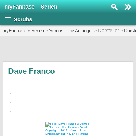
myFanbase
Serien
Serie suchen...
Scrubs
Home
SERIEN
myFanbase
»
Serien
»
Scrubs - Die Anfänger
» Darsteller »
Darst
Serien
Kolumnen
Interviews
Dave Franco
Veranstaltungen
KULTUR
Specials
SERVICE
Gewinnspiele
Forum