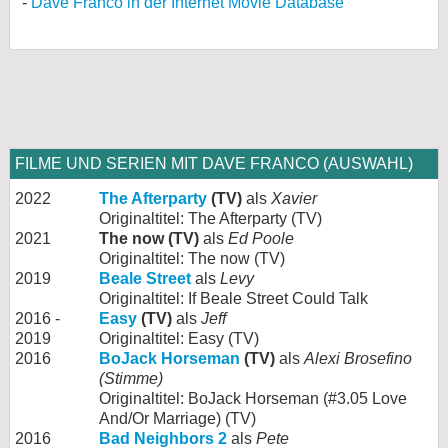
Dave Franco in der Internet Movie Database
FILME UND SERIEN MIT DAVE FRANCO (AUSWAHL)
2022
The Afterparty
(TV)
als
Xavier
Originaltitel: The Afterparty (TV)
2021
The now (TV)
als
Ed Poole
Originaltitel: The now (TV)
2019
Beale Street
als
Levy
Originaltitel: If Beale Street Could Talk
2016 -
Easy
(TV)
als
Jeff
2019
Originaltitel: Easy (TV)
2016
BoJack Horseman
(TV)
als
Alexi Brosefino
(Stimme)
Originaltitel: BoJack Horseman (#3.05 Love
And/Or Marriage) (TV)
2016
Bad Neighbors 2
als
Pete