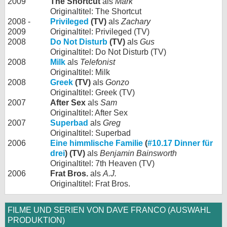
2009
The Shortcut
als
Mark
Originaltitel: The Shortcut
2008 -
Privileged
(TV)
als
Zachary
2009
Originaltitel: Privileged (TV)
2008
Do Not Disturb
(TV)
als
Gus
Originaltitel: Do Not Disturb (TV)
2008
Milk
als
Telefonist
Originaltitel: Milk
2008
Greek
(TV)
als
Gonzo
Originaltitel: Greek (TV)
2007
After Sex
als
Sam
Originaltitel: After Sex
2007
Superbad
als
Greg
Originaltitel: Superbad
2006
Eine himmlische Familie
(
#10.17 Dinner für
drei
) (TV)
als
Benjamin Bainsworth
Originaltitel: 7th Heaven (TV)
2006
Frat Bros.
als
A.J.
Originaltitel: Frat Bros.
FILME UND SERIEN VON DAVE FRANCO (AUSWAHL
PRODUKTION)