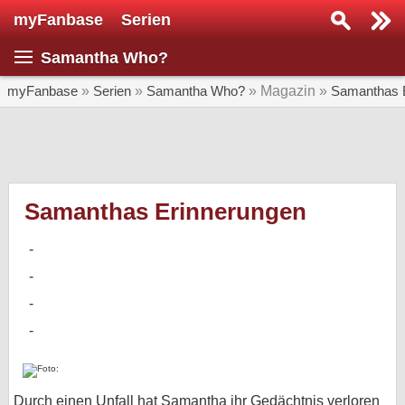
myFanbase
Serien
Serie suchen...
Samantha Who?
Home
SERIEN
myFanbase
»
Serien
»
Samantha Who?
» Magazin »
Samanthas 
Serien
Kolumnen
Interviews
Samanthas Erinnerungen
Veranstaltungen
KULTUR
Specials
SERVICE
Gewinnspiele
Forum
Durch einen Unfall hat Samantha ihr Gedächtnis verloren