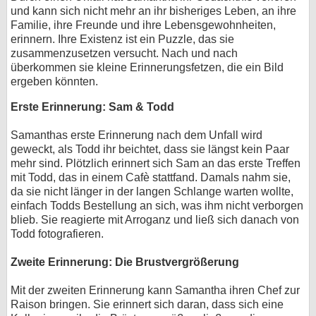
und kann sich nicht mehr an ihr bisheriges Leben, an ihre
bei X
Familie, ihre Freunde und ihre Lebensgewohnheiten,
erinnern. Ihre Existenz ist ein Puzzle, das sie
bei Facebook
zusammenzusetzen versucht. Nach und nach
überkommen sie kleine Erinnerungsfetzen, die ein Bild
ergeben könnten.
Kontakt
Erste Erinnerung: Sam & Todd
Nutzungsbedingungen
Samanthas erste Erinnerung nach dem Unfall wird
geweckt, als Todd ihr beichtet, dass sie längst kein Paar
Datenschutz
mehr sind. Plötzlich erinnert sich Sam an das erste Treffen
mit Todd, das in einem Cafè stattfand. Damals nahm sie,
Cookie-Einstellungen
da sie nicht länger in der langen Schlange warten wollte,
einfach Todds Bestellung an sich, was ihm nicht verborgen
Impressum
blieb. Sie reagierte mit Arroganz und ließ sich danach von
Todd fotografieren.
Desktop-Ansicht
myFanbase
Zweite Erinnerung: Die Brustvergrößerung
Mit der zweiten Erinnerung kann Samantha ihren Chef zur
Raison bringen. Sie erinnert sich daran, dass sich eine