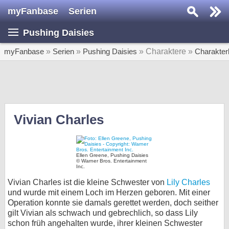
myFanbase
Serien
Serie suchen...
Pushing Daisies
Home
SERIEN
myFanbase
»
Serien
»
Pushing Daisies
» Charaktere »
Charakter
Serien
Kolumnen
Interviews
Vivian Charles
Veranstaltungen
KULTUR
Ellen Greene, Pushing Daisies
© Warner Bros. Entertainment
Specials
Inc.
Vivian Charles ist die kleine Schwester von
Lily Charles
SERVICE
und wurde mit einem Loch im Herzen geboren. Mit einer
Gewinnspiele
Operation konnte sie damals gerettet werden, doch seither
gilt Vivian als schwach und gebrechlich, so dass Lily
Forum
schon früh angehalten wurde, ihrer kleinen Schwester