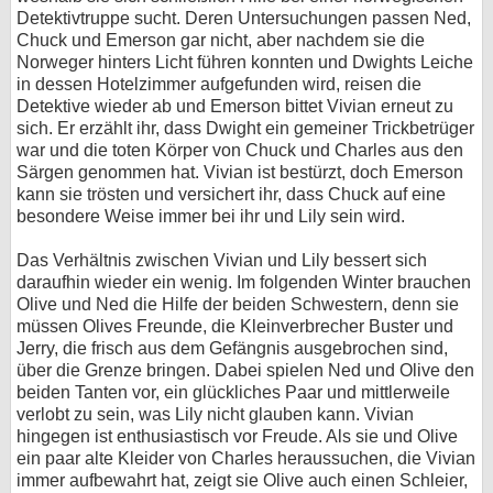
Detektivtruppe sucht. Deren Untersuchungen passen Ned,
Chuck und Emerson gar nicht, aber nachdem sie die
Norweger hinters Licht führen konnten und Dwights Leiche
in dessen Hotelzimmer aufgefunden wird, reisen die
Detektive wieder ab und Emerson bittet Vivian erneut zu
sich. Er erzählt ihr, dass Dwight ein gemeiner Trickbetrüger
war und die toten Körper von Chuck und Charles aus den
Särgen genommen hat. Vivian ist bestürzt, doch Emerson
kann sie trösten und versichert ihr, dass Chuck auf eine
besondere Weise immer bei ihr und Lily sein wird.
Das Verhältnis zwischen Vivian und Lily bessert sich
daraufhin wieder ein wenig. Im folgenden Winter brauchen
Olive und Ned die Hilfe der beiden Schwestern, denn sie
müssen Olives Freunde, die Kleinverbrecher Buster und
Jerry, die frisch aus dem Gefängnis ausgebrochen sind,
über die Grenze bringen. Dabei spielen Ned und Olive den
beiden Tanten vor, ein glückliches Paar und mittlerweile
verlobt zu sein, was Lily nicht glauben kann. Vivian
hingegen ist enthusiastisch vor Freude. Als sie und Olive
ein paar alte Kleider von Charles heraussuchen, die Vivian
immer aufbewahrt hat, zeigt sie Olive auch einen Schleier,