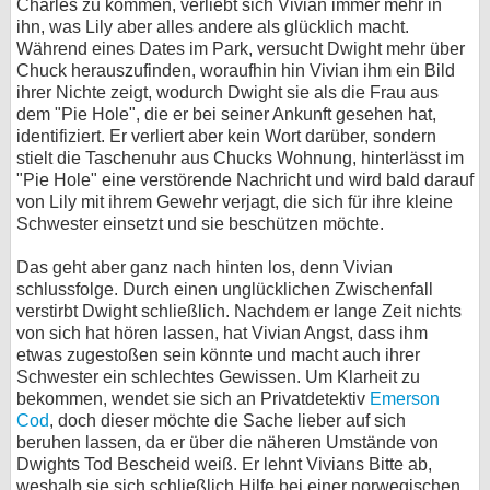
Charles zu kommen, verliebt sich Vivian immer mehr in
ihn, was Lily aber alles andere als glücklich macht.
Während eines Dates im Park, versucht Dwight mehr über
Chuck herauszufinden, woraufhin hin Vivian ihm ein Bild
ihrer Nichte zeigt, wodurch Dwight sie als die Frau aus
dem "Pie Hole", die er bei seiner Ankunft gesehen hat,
identifiziert. Er verliert aber kein Wort darüber, sondern
stielt die Taschenuhr aus Chucks Wohnung, hinterlässt im
"Pie Hole" eine verstörende Nachricht und wird bald darauf
von Lily mit ihrem Gewehr verjagt, die sich für ihre kleine
Schwester einsetzt und sie beschützen möchte.
Das geht aber ganz nach hinten los, denn Vivian
schlussfolge. Durch einen unglücklichen Zwischenfall
verstirbt Dwight schließlich. Nachdem er lange Zeit nichts
von sich hat hören lassen, hat Vivian Angst, dass ihm
etwas zugestoßen sein könnte und macht auch ihrer
Schwester ein schlechtes Gewissen. Um Klarheit zu
bekommen, wendet sie sich an Privatdetektiv
Emerson
Cod
, doch dieser möchte die Sache lieber auf sich
beruhen lassen, da er über die näheren Umstände von
Dwights Tod Bescheid weiß. Er lehnt Vivians Bitte ab,
weshalb sie sich schließlich Hilfe bei einer norwegischen