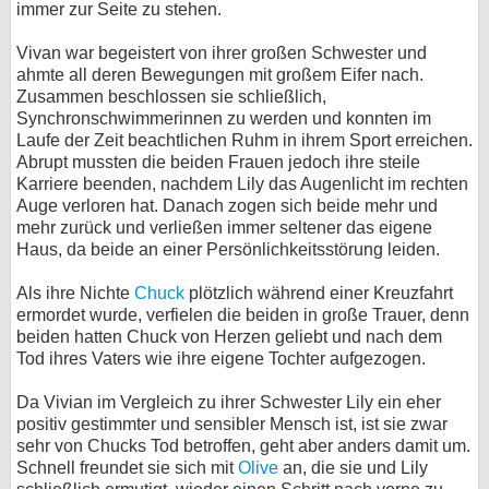
immer zur Seite zu stehen.
bei X
Vivan war begeistert von ihrer großen Schwester und
ahmte all deren Bewegungen mit großem Eifer nach.
bei Facebook
Zusammen beschlossen sie schließlich,
Synchronschwimmerinnen zu werden und konnten im
Laufe der Zeit beachtlichen Ruhm in ihrem Sport erreichen.
Kontakt
Abrupt mussten die beiden Frauen jedoch ihre steile
Karriere beenden, nachdem Lily das Augenlicht im rechten
Nutzungsbedingungen
Auge verloren hat. Danach zogen sich beide mehr und
mehr zurück und verließen immer seltener das eigene
Datenschutz
Haus, da beide an einer Persönlichkeitsstörung leiden.
Cookie-Einstellungen
Als ihre Nichte
Chuck
plötzlich während einer Kreuzfahrt
ermordet wurde, verfielen die beiden in große Trauer, denn
Impressum
beiden hatten Chuck von Herzen geliebt und nach dem
Tod ihres Vaters wie ihre eigene Tochter aufgezogen.
Desktop-Ansicht
myFanbase
Da Vivian im Vergleich zu ihrer Schwester Lily ein eher
positiv gestimmter und sensibler Mensch ist, ist sie zwar
sehr von Chucks Tod betroffen, geht aber anders damit um.
Schnell freundet sie sich mit
Olive
an, die sie und Lily