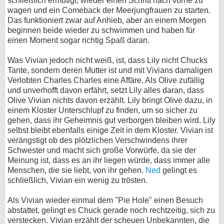
schließlich ermutigt, wieder einen Schritt nach vorne zu
wagen und ein Comeback der Meerjungfrauen zu starten.
Das funktioniert zwar auf Anhieb, aber an einem Morgen
beginnen beide wieder zu schwimmen und haben für
einen Moment sogar richtig Spaß daran.
Was Vivian jedoch nicht weiß, ist, dass Lily nicht Chucks
Tante, sondern deren Mutter ist und mit Vivians damaligen
Verlobten Charles Charles eine Affäre. Als Olive zufällig
und unverhofft davon erfährt, setzt Lily alles daran, dass
Olive Vivian nichts davon erzählt. Lily bringt Olive dazu, in
einem Kloster Unterschlupf zu finden, um so sicher zu
gehen, dass ihr Geheimnis gut verborgen bleiben wird. Lily
selbst bleibt ebenfalls einige Zeit in dem Kloster. Vivian ist
verängstigt ob des plötzlichen Verschwindens ihrer
Schwester und macht sich große Vorwürfe, da sie der
Meinung ist, dass es an ihr liegen würde, dass immer alle
Menschen, die sie liebt, von ihr gehen.
Ned
gelingt es
schließlich, Vivian ein wenig zu trösten.
Als Vivian wieder einmal dem "Pie Hole" einen Besuch
abstattet, gelingt es Chuck gerade noch rechtzeitig, sich zu
verstecken. Vivian erzählt der scheuen Unbekannten, die