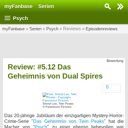
myFanbase
Serien
Serie suchen...
Psych
Home
SERIEN
myFanbase
»
Serien
»
Psych
» Reviews »
Episodenreviews
Serien
Kolumnen
Bewertung
Interviews
Review: #5.12 Das
Geheimnis von Dual Spires
Veranstaltungen
KULTUR
0
Specials
SERVICE
Sheryl Lee, Twin Peaks
© Paramount Pictures
Gewinnspiele
Das 20-jährige Jubiläum der einzigartigen Mystery-Horror-
Crime-Serie "
Das Geheimnis von Twin Peaks
" hat die
Forum
Macher von "
Psych
" zu einer ebenso liebevollen wie