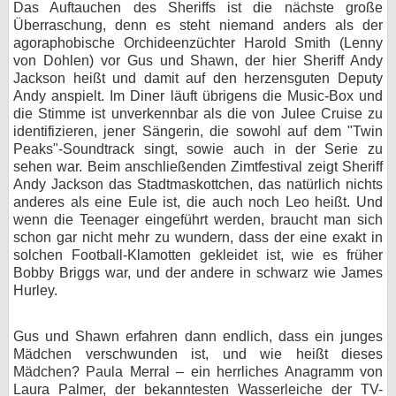
Das Auftauchen des Sheriffs ist die nächste große
Überraschung, denn es steht niemand anders als der
agoraphobische Orchideenzüchter Harold Smith (Lenny
von Dohlen) vor Gus und Shawn, der hier Sheriff Andy
Jackson heißt und damit auf den herzensguten Deputy
Andy anspielt. Im Diner läuft übrigens die Music-Box und
die Stimme ist unverkennbar als die von Julee Cruise zu
identifizieren, jener Sängerin, die sowohl auf dem "Twin
Peaks"-Soundtrack singt, sowie auch in der Serie zu
sehen war. Beim anschließenden Zimtfestival zeigt Sheriff
Andy Jackson das Stadtmaskottchen, das natürlich nichts
anderes als eine Eule ist, die auch noch Leo heißt. Und
wenn die Teenager eingeführt werden, braucht man sich
schon gar nicht mehr zu wundern, dass der eine exakt in
solchen Football-Klamotten gekleidet ist, wie es früher
Bobby Briggs war, und der andere in schwarz wie James
Hurley.
Gus und Shawn erfahren dann endlich, dass ein junges
Mädchen verschwunden ist, und wie heißt dieses
Mädchen? Paula Merral – ein herrliches Anagramm von
Laura Palmer, der bekanntesten Wasserleiche der TV-