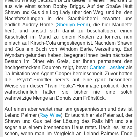
Freund Randy Jackson bricht dieser in einen Heulkrampf
aus wie einst schon Bobby Briggs. Auf der Straße läuft
Shawn und Gus die Log Lady über den Weg, und bei den
Nachforschungen in der Stadtbücherei erwartet uns
endlich Audrey Horne (
Sherilyn Fenn
), die hier Maudette
heißt und anstatt sich damit zu beschäftigen, einen
Kirschstiel im Mund zu einem Knoten zu formen, nun
einfach auf Kirsch-Cola umgestiegen ist. Nachdem Shawn
und Gus ein Buch von Windom Earle, Verzeihung, Earl
Wyndam gefunden haben, begegnet ihnen beim nächsten
Besuch im Diner ein Greis, der ihnen permanent den
hochgestreckten Daumen zeigt, bevor
Carlton Lassiter
als
1a-Imitation von Agent Cooper hereinschneit. Zuvor hatten
die "Psych"-Ermittler bereits auf eine ganz besondere
Weise von dieser "Twin Peaks"-Hommage profitiert, denn
wahrscheinlich hatten sie bisher nie eine solch
wahnwitzige Menge an Donuts zum Frühstück.
Auf einen aber wartet man am gespanntesten und das ist
Leland Palmer (
Ray Wise
). Er taucht hier als Pater auf, der
Shawn und Gus bei der Lösung des Falls hilft und sie
sogar aus einem brennenden Haus rettet. Hach, es ist so
schön, wenn man im Vergleich an Leland Palmers Ende