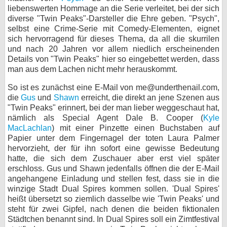
liebenswerten Hommage an die Serie verleitet, bei der sich
bei X
diverse "Twin Peaks"-Darsteller die Ehre geben. "Psych",
selbst eine Crime-Serie mit Comedy-Elementen, eignet
bei Facebook
sich hervorragend für dieses Thema, da all die skurrilen
und nach 20 Jahren vor allem niedlich erscheinenden
Details von "Twin Peaks" hier so eingebettet werden, dass
Kontakt
man aus dem Lachen nicht mehr herauskommt.
So ist es zunächst eine E-Mail von me@underthenail.com,
Nutzungsbedingungen
die
Gus
und
Shawn
erreicht, die direkt an jene Szenen aus
"Twin Peaks" erinnert, bei der man lieber weggeschaut hat,
Datenschutz
nämlich als Special Agent Dale B. Cooper (
Kyle
MacLachlan
) mit einer Pinzette einen Buchstaben auf
Cookie-Einstellungen
Papier unter dem Fingernagel der toten Laura Palmer
hervorzieht, der für ihn sofort eine gewisse Bedeutung
Impressum
hatte, die sich dem Zuschauer aber erst viel später
erschloss. Gus und Shawn jedenfalls öffnen die der E-Mail
Desktop-Ansicht
angehangene Einladung und stellen fest, dass sie in die
myFanbase
winzige Stadt Dual Spires kommen sollen. 'Dual Spires'
heißt übersetzt so ziemlich dasselbe wie 'Twin Peaks' und
steht für zwei Gipfel, nach denen die beiden fiktionalen
Städtchen benannt sind. In Dual Spires soll ein Zimtfestival