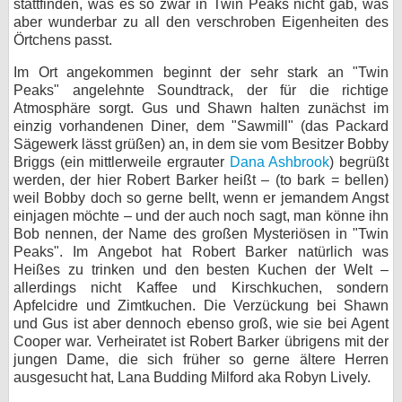
stattfinden, was es so zwar in Twin Peaks nicht gab, was
aber wunderbar zu all den verschroben Eigenheiten des
Örtchens passt.
Im Ort angekommen beginnt der sehr stark an "Twin
Peaks" angelehnte Soundtrack, der für die richtige
Atmosphäre sorgt. Gus und Shawn halten zunächst im
einzig vorhandenen Diner, dem "Sawmill" (das Packard
Sägewerk lässt grüßen) an, in dem sie vom Besitzer Bobby
Briggs (ein mittlerweile ergrauter
Dana Ashbrook
) begrüßt
werden, der hier Robert Barker heißt – (to bark = bellen)
weil Bobby doch so gerne bellt, wenn er jemandem Angst
einjagen möchte – und der auch noch sagt, man könne ihn
Bob nennen, der Name des großen Mysteriösen in "Twin
Peaks". Im Angebot hat Robert Barker natürlich was
Heißes zu trinken und den besten Kuchen der Welt –
allerdings nicht Kaffee und Kirschkuchen, sondern
Apfelcidre und Zimtkuchen. Die Verzückung bei Shawn
und Gus ist aber dennoch ebenso groß, wie sie bei Agent
Cooper war. Verheiratet ist Robert Barker übrigens mit der
jungen Dame, die sich früher so gerne ältere Herren
ausgesucht hat, Lana Budding Milford aka Robyn Lively.