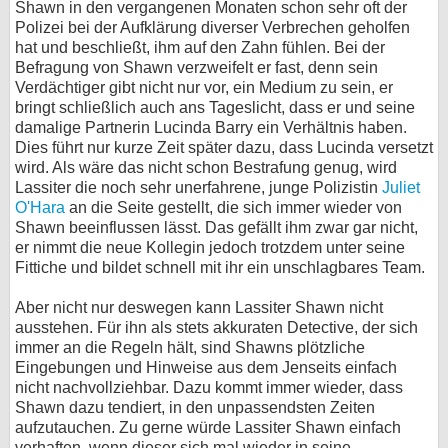
Shawn in den vergangenen Monaten schon sehr oft der
Polizei bei der Aufklärung diverser Verbrechen geholfen
bei X
hat und beschließt, ihm auf den Zahn fühlen. Bei der
Befragung von Shawn verzweifelt er fast, denn sein
bei Facebook
Verdächtiger gibt nicht nur vor, ein Medium zu sein, er
bringt schließlich auch ans Tageslicht, dass er und seine
damalige Partnerin Lucinda Barry ein Verhältnis haben.
Kontakt
Dies führt nur kurze Zeit später dazu, dass Lucinda versetzt
wird. Als wäre das nicht schon Bestrafung genug, wird
Nutzungsbedingungen
Lassiter die noch sehr unerfahrene, junge Polizistin
Juliet
O'Hara
an die Seite gestellt, die sich immer wieder von
Datenschutz
Shawn beeinflussen lässt. Das gefällt ihm zwar gar nicht,
er nimmt die neue Kollegin jedoch trotzdem unter seine
Cookie-Einstellungen
Fittiche und bildet schnell mit ihr ein unschlagbares Team.
Aber nicht nur deswegen kann Lassiter Shawn nicht
Impressum
ausstehen. Für ihn als stets akkuraten Detective, der sich
Desktop-Ansicht
immer an die Regeln hält, sind Shawns plötzliche
myFanbase
Eingebungen und Hinweise aus dem Jenseits einfach
nicht nachvollziehbar. Dazu kommt immer wieder, dass
Shawn dazu tendiert, in den unpassendsten Zeiten
aufzutauchen. Zu gerne würde Lassiter Shawn einfach
verhaften, wenn dieser sich mal wieder in seine