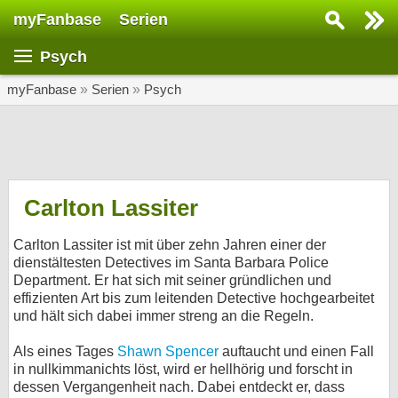
myFanbase
Serien
Serie suchen...
Psych
Home
SERIEN
myFanbase
»
Serien
»
Psych
Serien
Kolumnen
Interviews
Carlton Lassiter
Veranstaltungen
Carlton Lassiter ist mit über zehn Jahren einer der
KULTUR
dienstältesten Detectives im Santa Barbara Police
Department. Er hat sich mit seiner gründlichen und
Specials
effizienten Art bis zum leitenden Detective hochgearbeitet
und hält sich dabei immer streng an die Regeln.
SERVICE
Gewinnspiele
Als eines Tages
Shawn Spencer
auftaucht und einen Fall
in nullkimmanichts löst, wird er hellhörig und forscht in
Forum
dessen Vergangenheit nach. Dabei entdeckt er, dass