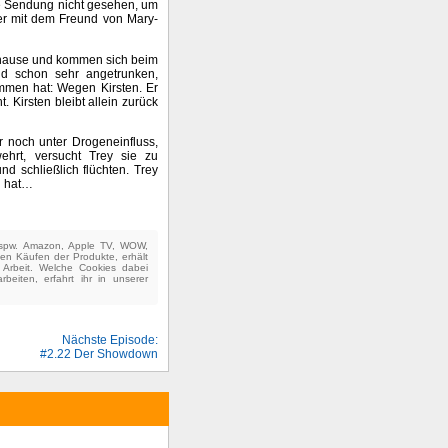
ie Sendung nicht gesehen, um
er mit dem Freund von Mary-
uhause und kommen sich beim
ind schon sehr angetrunken,
mmen hat: Wegen Kirsten. Er
. Kirsten bleibt allein zurück
 noch unter Drogeneinfluss,
hrt, versucht Trey sie zu
nd schließlich flüchten. Trey
n hat…
(bspw. Amazon, Apple TV, WOW,
ten Käufen der Produkte, erhält
e Arbeit. Welche Cookies dabei
beiten, erfahrt ihr in unserer
Nächste Episode:
#2.22 Der Showdown