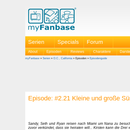
Serien
Specials
Forum
About
Episoden
Reviews
Charaktere
Darste
myFanbase
»
Serien
»
O.C., California
» Episoden »
Episodenguide
Episode: #2.21 Kleine und große S
Sandy, Seth und Ryan reisen nach Miami um Nana zu besuch
zuvor verkündet, dass sie heiraten will... Kirsten kann die Drei