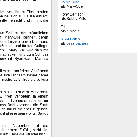
u sich nach Hause ein.
Jaime King
als Mary-Sue
dies von ihrem Therapeuten
Tony Denison
 bei sich zu Hause einlädt.
als Bobby Mills
ille herrscht und nimmt die
T.I.
als himself
 wo Seth mit den männlichen
n, Mary-Sue, kennen, deren
Nikki Griffin
inem Tanzwettbewerb für eine
als
Jess Sathers
ßmutter und für das College.
nzen… Mary-Sue wird sich mit
ch ablecken und zum Schluss
gewinnt. Ryan warnt Marissa
ies mit ihm feiern. Am Abend
sie sich langsam immer näher
frische Luft. Trey bleibt kurz
ni stattfinden wird. Außerdem
, ihren Verlobten, in einem
aut und vermutet, dass er nur
dass Bobby vorerst die Stadt
tlich muss sie aber zugeben,
cht alleine sein wollte. Sandy
mmer. Nebenbei läuft die
lnehmen. Zufällig sieht sie,
d am Ende die Kirsche isst…