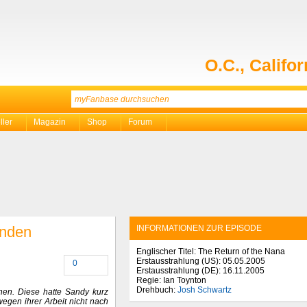
O.C., Califor
ller
Magazin
Shop
Forum
ünden
INFORMATIONEN ZUR EPISODE
Englischer Titel: The Return of the Nana
Erstausstrahlung (
US
): 05.05.2005
0
Erstausstrahlung (
DE
): 16.11.2005
Regie: Ian Toynton
Drehbuch:
Josh Schwartz
en. Diese hatte Sandy kurz
 wegen ihrer Arbeit nicht nach