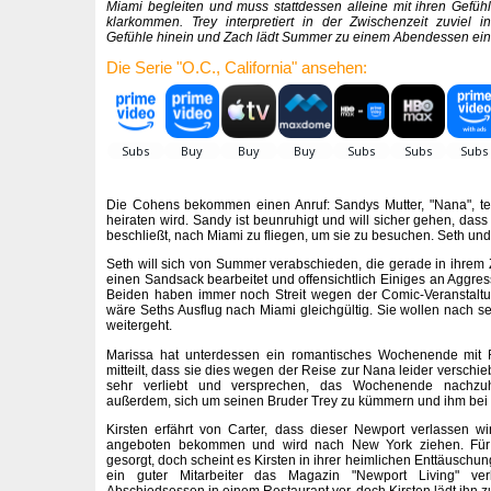
Miami begleiten und muss stattdessen alleine mit ihren Gefühl
klarkommen. Trey interpretiert in der Zwischenzeit zuviel i
Gefühle hinein und Zach lädt Summer zu einem Abendessen ein
Die Serie "O.C., California" ansehen:
Die Cohens bekommen einen Anruf: Sandys Mutter, "Nana", teilt
heiraten wird. Sandy ist beunruhigt und will sicher gehen, dass 
beschließt, nach Miami zu fliegen, um sie zu besuchen. Seth un
Seth will sich von Summer verabschieden, die gerade in ihre
einen Sandsack bearbeitet und offensichtlich Einiges an Aggres
Beiden haben immer noch Streit wegen der Comic-Veranstaltu
wäre Seths Ausflug nach Miami gleichgültig. Sie wollen nach s
weitergeht.
Marissa hat unterdessen ein romantisches Wochenende mit R
mitteilt, dass sie dies wegen der Reise zur Nana leider versch
sehr verliebt und versprechen, das Wochenende nachzuh
außerdem, sich um seinen Bruder Trey zu kümmern und ihm bei 
Kirsten erfährt von Carter, dass dieser Newport verlassen w
angeboten bekommen und wird nach New York ziehen. Für 
gesorgt, doch scheint es Kirsten in ihrer heimlichen Enttäuschu
ein guter Mitarbeiter das Magazin "Newport Living" ver