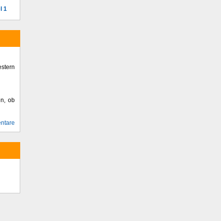
l 1
stern
en, ob
ntare