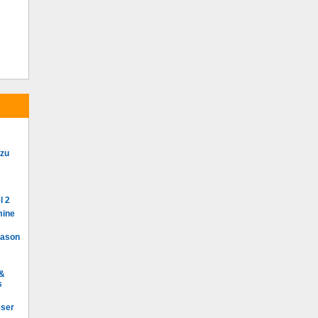
 zu
l 2
mine
Mason
 &
s
eser