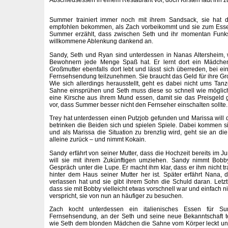
Abschiedsessen in einem Restaurant vor, doch Kirsten lädt ihn z
Summer trainiert immer noch mit ihrem Sandsack, sie hat 
empfohlen bekommen, als Zach vorbeikommt und sie zum Essen
Summer erzählt, dass zwischen Seth und ihr momentan Funkst
willkommene Ablenkung dankend an.
Sandy, Seth und Ryan sind unterdessen in Nanas Altersheim,
Bewohnern jede Menge Spaß hat. Er lernt dort ein Mädche
Großmutter ebenfalls dort lebt und lässt sich überreden, bei e
Fernsehsendung teilzunehmen. Sie braucht das Geld für ihre Gro
Wie sich allerdings herausstellt, geht es dabei nicht ums Ta
Sahne einsprühen und Seth muss diese so schnell wie mögli
eine Kirsche aus ihrem Mund essen, damit sie das Preisgeld 
vor, dass Summer besser nicht den Fernseher einschalten sollte.
Trey hat unterdessen einen Putzjob gefunden und Marissa will d
betrinken die Beiden sich und spielen Spiele. Dabei kommen 
und als Marissa die Situation zu brenzlig wird, geht sie an die 
alleine zurück – und nimmt Kokain.
Sandy erfährt von seiner Mutter, dass die Hochzeit bereits im Ju
will sie mit ihrem Zukünftigen umziehen. Sandy nimmt Bobby
Gespräch unter die Lupe. Er macht ihm klar, dass er ihm nicht tr
hinter dem Haus seiner Mutter her ist. Später erfährt Nana, 
verlassen hat und sie gibt ihrem Sohn die Schuld daran. Letz
dass sie mit Bobby vielleicht etwas vorschnell war und einfach ni
verspricht, sie von nun an häufiger zu besuchen.
Zach kocht unterdessen ein italienisches Essen für Su
Fernsehsendung, an der Seth und seine neue Bekanntschaft tei
wie Seth dem blonden Mädchen die Sahne vom Körper leckt un