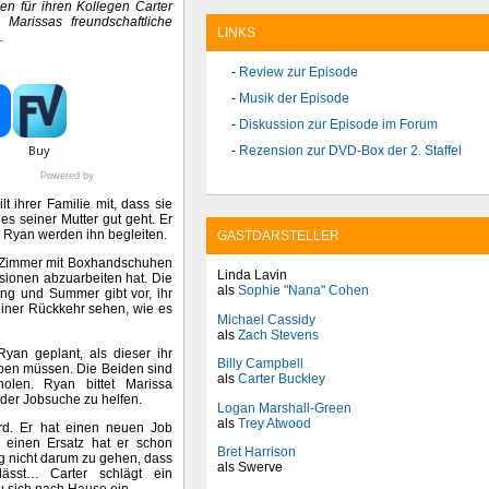
en für ihren Kollegen Carter
n Marissas freundschaftliche
LINKS
.
Review zur Episode
Musik der Episode
Diskussion zur Episode im Forum
Rezension zur DVD-Box der 2. Staffel
Powered by
 ihrer Familie mit, dass sie
es seiner Mutter gut geht. Er
d Ryan werden ihn begleiten.
GASTDARSTELLER
m Zimmer mit Boxhandschuhen
Linda Lavin
sionen abzuarbeiten hat. Die
als
Sophie "Nana" Cohen
ng und Summer gibt vor, ihr
einer Rückkehr sehen, wie es
Michael Cassidy
als
Zach Stevens
yan geplant, als dieser ihr
Billy Campbell
ieben müssen. Die Beiden sind
als
Carter Buckley
olen. Ryan bittet Marissa
der Jobsuche zu helfen.
Logan Marshall-Green
als
Trey Atwood
ird. Er hat einen neuen Job
einen Ersatz hat er schon
Bret Harrison
ng nicht darum zu gehen, dass
als Swerve
lässt… Carter schlägt ein