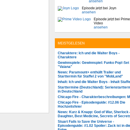
ansehen
Episode jetzt bei Joyn
ansehen
Episode jetzt bei Prime
Video
ansehen
MEISTGELESEN
Charaktere: Ich und die Walter Boys -
Charaktere
Gewinnspiele: Gewinnspiel: Funko Pop!-Set
"Vaiana"
News: Paramount+ enthüllt Trailer und
Starttermin für Staffel 2 von "MobLand"
Inhalt: Ich und die Walter Boys - Inhalt Staffe
Starttermine (Deutschland): Serienstartter
in Deutschland
Chicago Fire - Charakterbeschreibungen: 
Chicago Fire - Episodenguide: #12.06 Die
Hochzeitsfeier
News: Kurz & Knapp: God of War, Sherlock
Daughter, Best Medicine, Secrets of Secret
Stuart Fails to Save the Universe -
Episodenguide: #1.02 Spoiler: Zack ist in di
Folge