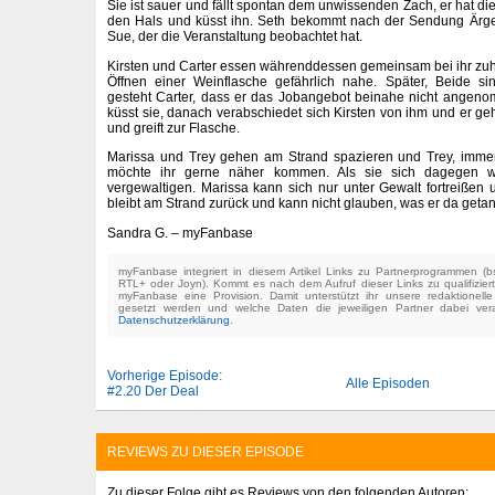
Sie ist sauer und fällt spontan dem unwissenden Zach, er hat d
den Hals und küsst ihn. Seth bekommt nach der Sendung Ärg
Sue, der die Veranstaltung beobachtet hat.
Kirsten und Carter essen währenddessen gemeinsam bei ihr z
Öffnen einer Weinflasche gefährlich nahe. Später, Beide s
gesteht Carter, dass er das Jobangebot beinahe nicht angeno
küsst sie, danach verabschiedet sich Kirsten von ihm und er geht
und greift zur Flasche.
Marissa und Trey gehen am Strand spazieren und Trey, immer
möchte ihr gerne näher kommen. Als sie sich dagegen we
vergewaltigen. Marissa kann sich nur unter Gewalt fortreißen u
bleibt am Strand zurück und kann nicht glauben, was er da geta
Sandra G. – myFanbase
myFanbase integriert in diesem Artikel Links zu Partnerprogrammen 
RTL+ oder Joyn). Kommt es nach dem Aufruf dieser Links zu qualifizier
myFanbase eine Provision. Damit unterstützt ihr unsere redaktionell
gesetzt werden und welche Daten die jeweiligen Partner dabei verar
Datenschutzerklärung
.
Vorherige Episode:
Alle Episoden
#2.20 Der Deal
REVIEWS ZU DIESER EPISODE
Zu dieser Folge gibt es Reviews von den folgenden Autoren: