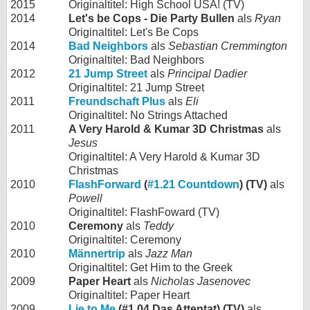
2015
Originaltitel: High School USA! (TV)
2014
Let's be Cops - Die Party Bullen
als
Ryan
Originaltitel: Let's Be Cops
2014
Bad Neighbors
als
Sebastian Cremmington
Originaltitel: Bad Neighbors
2012
21 Jump Street
als
Principal Dadier
Originaltitel: 21 Jump Street
2011
Freundschaft Plus
als
Eli
Originaltitel: No Strings Attached
2011
A Very Harold & Kumar 3D Christmas
als
Jesus
Originaltitel: A Very Harold & Kumar 3D
Christmas
2010
FlashForward
(
#1.21 Countdown
) (TV)
als
Powell
Originaltitel: FlashFoward (TV)
2010
Ceremony
als
Teddy
Originaltitel: Ceremony
2010
Männertrip
als
Jazz Man
Originaltitel: Get Him to the Greek
2009
Paper Heart
als
Nicholas Jasenovec
Originaltitel: Paper Heart
2009
Lie to Me
(#1.04 Das Attentat) (TV)
als