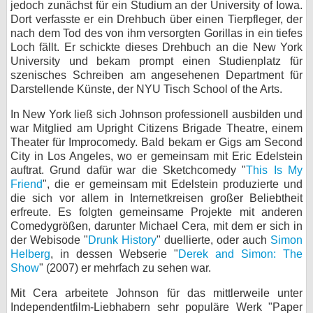
jedoch zunächst für ein Studium an der University of Iowa.
Dort verfasste er ein Drehbuch über einen Tierpfleger, der
bei X
nach dem Tod des von ihm versorgten Gorillas in ein tiefes
Loch fällt. Er schickte dieses Drehbuch an die New York
bei Facebook
University und bekam prompt einen Studienplatz für
szenisches Schreiben am angesehenen Department für
Darstellende Künste, der NYU Tisch School of the Arts.
Kontakt
In New York ließ sich Johnson professionell ausbilden und
Nutzungsbedingungen
war Mitglied am Upright Citizens Brigade Theatre, einem
Theater für Improcomedy. Bald bekam er Gigs am Second
Datenschutz
City in Los Angeles, wo er gemeinsam mit Eric Edelstein
auftrat. Grund dafür war die Sketchcomedy "
This Is My
Friend
", die er gemeinsam mit Edelstein produzierte und
Cookie-Einstellungen
die sich vor allem in Internetkreisen großer Beliebtheit
erfreute. Es folgten gemeinsame Projekte mit anderen
Impressum
Comedygrößen, darunter Michael Cera, mit dem er sich in
Desktop-Ansicht
der Webisode "
Drunk History
" duellierte, oder auch
Simon
Helberg
, in dessen Webserie "
Derek and Simon: The
myFanbase
Show
" (2007) er mehrfach zu sehen war.
Mit Cera arbeitete Johnson für das mittlerweile unter
Independentfilm-Liebhabern sehr populäre Werk "Paper