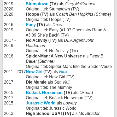
2019 -
Stumptown
(TV)
als
Grey McConnell
2020
Originaltitel: Stumptown (TV)
2020
Hoops (TV)
als
Coach Ben Hopkins (Stimme)
Originaltitel: Hoops (TV)
2016 -
Easy
(TV)
als
Drew
2019
Originaltitel: Easy (#1.07 Chemistry Read &
#3.09 She's Back) (TV)
2017 -
No Activity (TV)
als
DEA Agent John
2019
Haldeman
Originaltitel: No Activity (TV)
2018
Spider-Man: A New Universe
als
Peter B.
Baker (Stimme)
Originaltitel: Spider-Man: Into the Spider-Verse
2011 - 2017
New Girl
(TV)
als
Nick
Originaltitel: New Girl (TV)
2017
Die Mumie
als
Sgt. Vail
Originaltitel: The Mummy
2015 -
BoJack Horseman
(TV)
als
Oxnard
2017
Originaltitel: BoJack Horseman (TV)
2015
Jurassic World
als
Lowery
Originaltitel: Jurassic World
2013 -
High School USA! (TV)
als
Mr. Structor