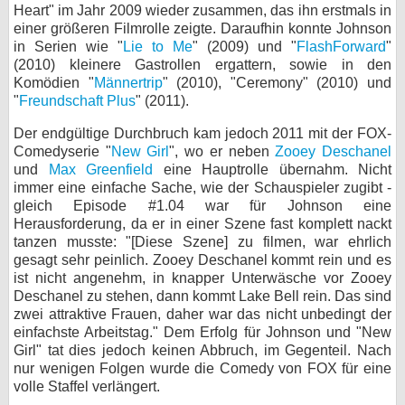
Heart" im Jahr 2009 wieder zusammen, das ihn erstmals in
einer größeren Filmrolle zeigte. Daraufhin konnte Johnson
in Serien wie "
Lie to Me
" (2009) und "
FlashForward
"
(2010) kleinere Gastrollen ergattern, sowie in den
Komödien "
Männertrip
" (2010), "Ceremony" (2010) und
"
Freundschaft Plus
" (2011).
Der endgültige Durchbruch kam jedoch 2011 mit der FOX-
Comedyserie "
New Girl
", wo er neben
Zooey Deschanel
und
Max Greenfield
eine Hauptrolle übernahm. Nicht
immer eine einfache Sache, wie der Schauspieler zugibt -
gleich Episode #1.04 war für Johnson eine
Herausforderung, da er in einer Szene fast komplett nackt
tanzen musste: "[Diese Szene] zu filmen, war ehrlich
gesagt sehr peinlich. Zooey Deschanel kommt rein und es
ist nicht angenehm, in knapper Unterwäsche vor Zooey
Deschanel zu stehen, dann kommt Lake Bell rein. Das sind
zwei attraktive Frauen, daher war das nicht unbedingt der
einfachste Arbeitstag." Dem Erfolg für Johnson und "New
Girl" tat dies jedoch keinen Abbruch, im Gegenteil. Nach
nur wenigen Folgen wurde die Comedy von FOX für eine
volle Staffel verlängert.