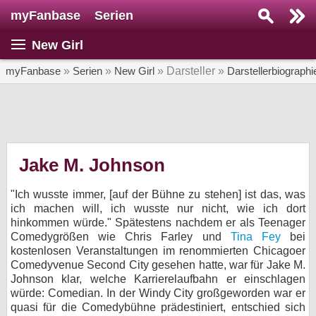
myFanbase
Serien
Serie suchen...
New Girl
Home
SERIEN
myFanbase
»
Serien
»
New Girl
» Darsteller »
Darstellerbiographi
Serien
Kolumnen
Interviews
Jake M. Johnson
Veranstaltungen
"Ich wusste immer, [auf der Bühne zu stehen] ist das, was
KULTUR
ich machen will, ich wusste nur nicht, wie ich dort
hinkommen würde." Spätestens nachdem er als Teenager
Specials
Comedygrößen wie Chris Farley und
Tina Fey
bei
kostenlosen Veranstaltungen im renommierten Chicagoer
SERVICE
Comedyvenue Second City gesehen hatte, war für Jake M.
Gewinnspiele
Johnson klar, welche Karrierelaufbahn er einschlagen
würde: Comedian. In der Windy City großgeworden war er
Forum
quasi für die Comedybühne prädestiniert, entschied sich