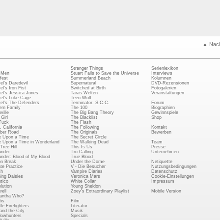
▲ Nac
Stranger Things
Serienlexikon
 Men
Stuart Fails to Save the Universe
Interviews
fest
Summerland Beach
Kolumnen
el's Daredevil
Supernatural
DVD-Rezensionen
el's Iron Fist
Switched at Birth
Fotogalerien
el's Jessica Jones
Taras Welten
Veranstaltungen
el's Luke Cage
Teen Wolf
el's The Defenders
Terminator: S.C.C.
Forum
rn Family
The 100
Biographien
ville
The Big Bang Theory
Gewinnspiele
Girl
The Blacklist
Shop
Tuck
The Flash
, California
The Following
Kontakt
ber Road
The Originals
Bewerben
 Upon a Time
The Secret Circle
 Upon a Time in Wonderland
The Walking Dead
Team
Tree Hill
This Is Us
Presse
ander
Tru Calling
Unternehmen
ander: Blood of My Blood
True Blood
on Break
Under the Dome
Netiquette
ate Practice
V - Die Besucher
Nutzungsbedingungen
ch
Vampire Diaries
Datenschutz
ing Daisies
Veronica Mars
Cookie-Einstellungen
tico
White Collar
Impressum
lution
Young Sheldon
ell
Zoey's Extraordinary Playlist
Mobile Version
antha Who?
bs
Film
le Firefighters
Literatur
and the City
Musik
owhunters
Specials