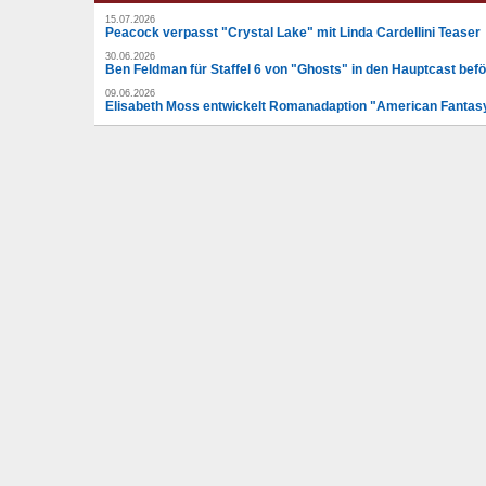
15.07.2026
Peacock verpasst "Crystal Lake" mit Linda Cardellini Teaser
30.06.2026
Ben Feldman für Staffel 6 von "Ghosts" in den Hauptcast befö
09.06.2026
Elisabeth Moss entwickelt Romanadaption "American Fantas