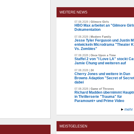
WEITERE NEWS
07.08.2026 |
Gilmore Girls
HBO Max arbeitet an "Gilmore Girl
Dokumentation
07.08.2026 |
Modern Family
Jesse Tyler Ferguson und Justin Mi
entwickeln Microdrama "Theater K
Vs. Zombies"
07.08.2026 |
Once Upon a Time
Staffel 2 von "I Love LA" stockt Ca
Jamie Chung und weiteren auf
07.08.2026 |
24
Cherry Jones und weitere in Dan
Browns Adaption "Secret of Secre
dabei
07.08.2026 |
Game of Thrones
Richard Madden übernimmt Hauptr
in Thrillerserie "Trauma" für
Paramount+ und Prime Video
mehr
MEISTGELESEN