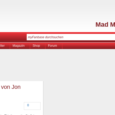
Mad 
ller
Magazin
Shop
Forum
2 von Jon
0