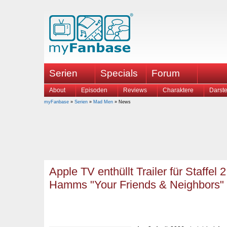
Serien
Specials
Forum
About
Episoden
Reviews
Charaktere
Darste
myFanbase
»
Serien
»
Mad Men
» News
Apple TV enthüllt Trailer für Staffel 
Hamms "Your Friends & Neighbors"