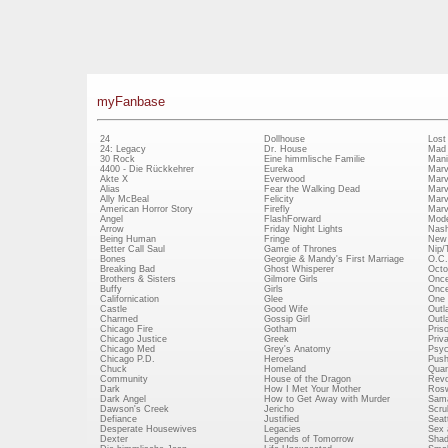
myFanbase
24
Dollhouse
Lost
24: Legacy
Dr. House
Mad
30 Rock
Eine himmlische Familie
Mani
4400 - Die Rückkehrer
Eureka
Marv
Akte X
Everwood
Marv
Alias
Fear the Walking Dead
Marv
Ally McBeal
Felicity
Marv
American Horror Story
Firefly
Marv
Angel
FlashForward
Mode
Arrow
Friday Night Lights
Nash
Being Human
Fringe
New 
Better Call Saul
Game of Thrones
Nip/
Bones
Georgie & Mandy's First Marriage
O.C.
Breaking Bad
Ghost Whisperer
Octo
Brothers & Sisters
Gilmore Girls
Once
Buffy
Girls
Once
Californication
Glee
One 
Castle
Good Wife
Outl
Charmed
Gossip Girl
Outl
Chicago Fire
Gotham
Pris
Chicago Justice
Greek
Priv
Chicago Med
Grey's Anatomy
Psy
Chicago P.D.
Heroes
Push
Chuck
Homeland
Quan
Community
House of the Dragon
Revo
Dark
How I Met Your Mother
Rosw
Dark Angel
How to Get Away with Murder
Sam
Dawson's Creek
Jericho
Scru
Defiance
Justified
Seatt
Desperate Housewives
Legacies
Sex 
Dexter
Legends of Tomorrow
Shad