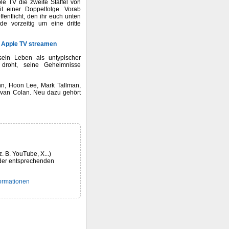
ple TV die zweite Staffel von
it einer Doppelfolge. Vorab
ffentlicht, den ihr euch unten
e vorzeitig um eine dritte
i Apple TV streamen
sein Leben als untypischer
 droht, seine Geheimnisse
nn, Hoon Lee, Mark Tallman,
novan Colan. Neu dazu gehört
z. B. YouTube, X...)
der entsprechenden
formationen