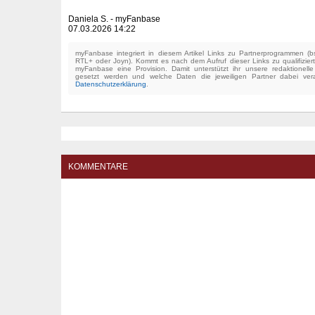
Daniela S. - myFanbase
07.03.2026 14:22
myFanbase integriert in diesem Artikel Links zu Partnerprogrammen 
RTL+ oder Joyn). Kommt es nach dem Aufruf dieser Links zu qualifizier
myFanbase eine Provision. Damit unterstützt ihr unsere redaktionell
gesetzt werden und welche Daten die jeweiligen Partner dabei verar
Datenschutzerklärung
.
KOMMENTARE