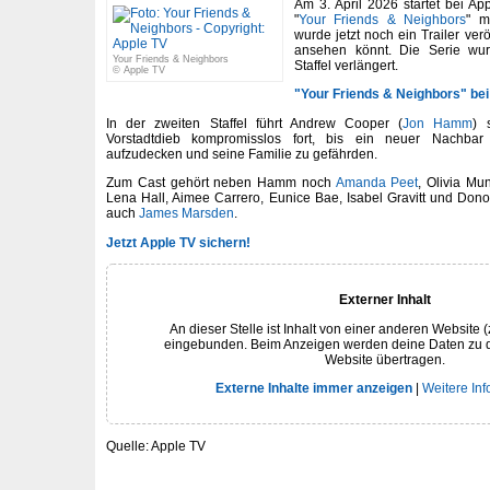
Am 3. April 2026 startet bei Ap
"
Your Friends & Neighbors
" m
wurde jetzt noch ein Trailer verö
ansehen könnt. Die Serie wurd
Your Friends & Neighbors
Staffel verlängert.
© Apple TV
"Your Friends & Neighbors" be
In der zweiten Staffel führt Andrew Cooper (
Jon Hamm
) 
Vorstadtdieb kompromisslos fort, bis ein neuer Nachbar
aufzudecken und seine Familie zu gefährden.
Zum Cast gehört neben Hamm noch
Amanda Peet
, Olivia Mu
Lena Hall, Aimee Carrero, Eunice Bae, Isabel Gravitt und Do
auch
James Marsden
.
Jetzt Apple TV sichern!
Externer Inhalt
An dieser Stelle ist Inhalt von einer anderen Website (
eingebunden. Beim Anzeigen werden deine Daten zu 
Website übertragen.
Externe Inhalte immer anzeigen
|
Weitere In
Quelle: Apple TV