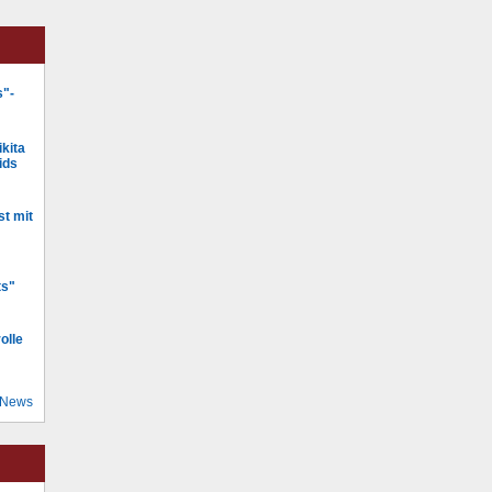
s"-
kita
ids
st mit
ts"
olle
 News