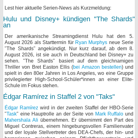
Lest hier aktuelle Serien-News als Kurzmeldung:
bei X
Hulu und Disney+ kündigen "The Shards"
bei Facebook
an
Der amerikanische Streamingdienst Hulu hat den 5.
Kontakt
August 2026 als Starttermin für
Ryan Murphys
neue Serie
"The Shards" angekündigt. Nur kurz darauf, ab dem 8.
August 2026, ist sie auch in Deutschland bei Disney+ zu
Nutzungsbedingungen
sehen. "The Shards" basiert auf dem gleichnamigen
Thriller von Bret Easton Ellis (
bei Amazon bestellen
) und
Datenschutz
spielt in den 80er Jahren in Los Angeles, wo eine Gruppe
privilegierter High-School-Schüler*innen an einer Elite-
Cookie-Einstellungen
Schule im Fokus stehen.
Impressum
Édgar Ramírez in Staffel 2 von "Taks"
Desktop-Ansicht
Édgar Ramírez
wird in der zweiten Staffel der HBO-Serie
myFanbase
"
Task
" eine Hauptrolle an der Seite von
Mark Ruffalo
und
Mahershala Ali
übernehmen. Er übernimmt den Part des
Miguel Contreras, einem hingebungsvollen Familienvater
und der loyale Stellvertreter des DEA-Chefs, der hin- und