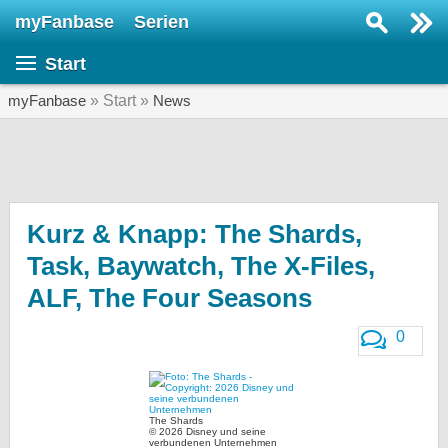
myFanbase
Serien
Serie suchen...
Start
Home
SERIEN
myFanbase
» Start »
News
Serien
Kolumnen
Interviews
Kurz & Knapp: The Shards,
Task, Baywatch, The X-Files,
Veranstaltungen
ALF, The Four Seasons
KULTUR
Specials
0
SERVICE
Gewinnspiele
The Shards
Forum
© 2026 Disney und seine
verbundenen Unternehmen