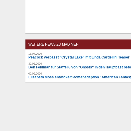
WEITERE NEWS ZU MAD MEN
15.07.2026
Peacock verpasst "Crystal Lake" mit Linda Cardellini Teaser
30.06.2026
Ben Feldman für Staffel 6 von "Ghosts" in den Hauptcast befö
09.06.2026
Elisabeth Moss entwickelt Romanadaption "American Fantas