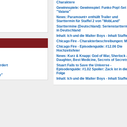
Charaktere
Gewinnspiele: Gewinnspiel: Funko Pop!-Set
"Vaiana"
News: Paramount+ enthüllt Trailer und
Starttermin für Staffel 2 von "MobLand"
Starttermine (Deutschland): Serienstartter
in Deutschland
Inhalt: Ich und die Walter Boys - Inhalt Staffe
Chicago Fire - Charakterbeschreibungen: 
Chicago Fire - Episodenguide: #12.06 Die
Hochzeitsfeier
News: Kurz & Knapp: God of War, Sherlock
Daughter, Best Medicine, Secrets of Secret
rdert
Stuart Fails to Save the Universe -
Episodenguide: #1.02 Spoiler: Zack ist in di
Folge
y"
Inhalt: Ich und die Walter Boys - Inhalt Staffe