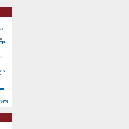
an
ge
rgie
von
k &
f
ion
 News