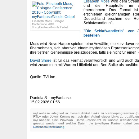
Elisabeth Moss
wird dem Streami
und die Hauptrolle im An
übernehmen. Das Format ist
erschienen gleichnamigen Ro
Deutschland erschien der Ro
Elisabeth Moss, Cologne
Schlafwandlerin".
Conference 2010
© myFanbase/Nicole Oebel
"Die Schlafwandlerin" von
bestellen
Moss wird Neve Harper spielen, eine Anwältin, die kurz davor st
übernehmen, sich aber von einem mysteriösen Erpresser kompromi
ihre tiefsten Geheimnisse preiszugeben, falls sie nicht für einen 
David Shore
ist für das Format verantwortlich und wird auch 
wird zusammen mit Warren Littlefield und Bert Salke als ausführ
Quelle: TVLine
Daniela S. - myFanbase
15.02.2026 01:56
myFanbase integriert in diesem Artikel Links zu Partnerprogrammen 
RTL+ oder Joyn). Kommt es nach dem Aufruf dieser Links zu qualifizier
myFanbase eine Provision. Damit unterstützt ihr unsere redaktionell
gesetzt werden und welche Daten die jeweiligen Partner dabei verar
Datenschutzerklärung
.