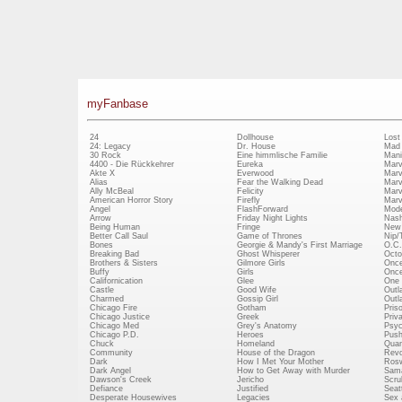
myFanbase
24
Dollhouse
Lost
24: Legacy
Dr. House
Mad
30 Rock
Eine himmlische Familie
Mani
4400 - Die Rückkehrer
Eureka
Marv
Akte X
Everwood
Marv
Alias
Fear the Walking Dead
Marv
Ally McBeal
Felicity
Marv
American Horror Story
Firefly
Marv
Angel
FlashForward
Mode
Arrow
Friday Night Lights
Nash
Being Human
Fringe
New 
Better Call Saul
Game of Thrones
Nip/
Bones
Georgie & Mandy's First Marriage
O.C.
Breaking Bad
Ghost Whisperer
Octo
Brothers & Sisters
Gilmore Girls
Once
Buffy
Girls
Once
Californication
Glee
One 
Castle
Good Wife
Outl
Charmed
Gossip Girl
Outl
Chicago Fire
Gotham
Pris
Chicago Justice
Greek
Priv
Chicago Med
Grey's Anatomy
Psy
Chicago P.D.
Heroes
Push
Chuck
Homeland
Quan
Community
House of the Dragon
Revo
Dark
How I Met Your Mother
Rosw
Dark Angel
How to Get Away with Murder
Sam
Dawson's Creek
Jericho
Scru
Defiance
Justified
Seatt
Desperate Housewives
Legacies
Sex 