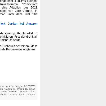
ngdienst Hulu treu bleiben,
waltsdrama "Conviction"
 eine Adaption des 2023
mans von Jack Jordan. In
man unter dem Titel "Die
 Jack Jordan bei Amazon
eht, einen großen Mordfall zu
ttieren lässt, der droht, all
Freispruch sorgt.
das Drehbuch schreiben. Moss
ende Produzentin fungieren.
(bspw. Amazon, Apple TV, WOW,
ten Käufen der Produkte, erhält
e Arbeit. Welche Cookies dabei
beiten, erfahrt ihr in unserer