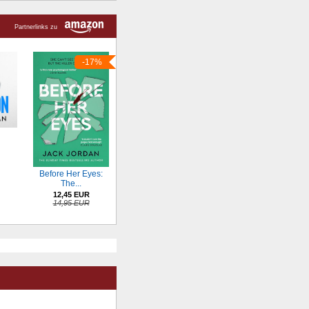
Partnerlinks zu
-17%
Before Her Eyes:
The...
12,45 EUR
14,95 EUR