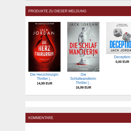
PRODUKTE ZU DIESER MELDUNG
Deception
0,00 EUR
Die Herzchirurgin:
Die
Thriller |...
Schlafwandlerin:
Thriller |...
14,99 EUR
16,99 EUR
KOMMENTARE