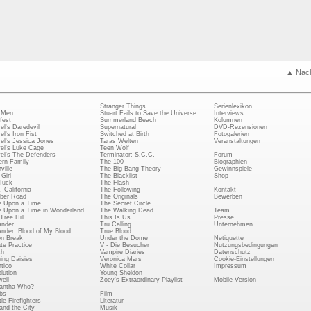
▲ Nac
Stranger Things
Serienlexikon
 Men
Stuart Fails to Save the Universe
Interviews
fest
Summerland Beach
Kolumnen
el's Daredevil
Supernatural
DVD-Rezensionen
el's Iron Fist
Switched at Birth
Fotogalerien
el's Jessica Jones
Taras Welten
Veranstaltungen
el's Luke Cage
Teen Wolf
el's The Defenders
Terminator: S.C.C.
Forum
rn Family
The 100
Biographien
ville
The Big Bang Theory
Gewinnspiele
Girl
The Blacklist
Shop
Tuck
The Flash
, California
The Following
Kontakt
ber Road
The Originals
Bewerben
 Upon a Time
The Secret Circle
 Upon a Time in Wonderland
The Walking Dead
Team
Tree Hill
This Is Us
Presse
ander
Tru Calling
Unternehmen
ander: Blood of My Blood
True Blood
on Break
Under the Dome
Netiquette
ate Practice
V - Die Besucher
Nutzungsbedingungen
ch
Vampire Diaries
Datenschutz
ing Daisies
Veronica Mars
Cookie-Einstellungen
tico
White Collar
Impressum
lution
Young Sheldon
ell
Zoey's Extraordinary Playlist
Mobile Version
antha Who?
bs
Film
le Firefighters
Literatur
and the City
Musik