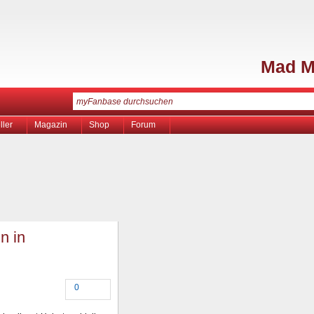
Mad 
ller
Magazin
Shop
Forum
n in
0