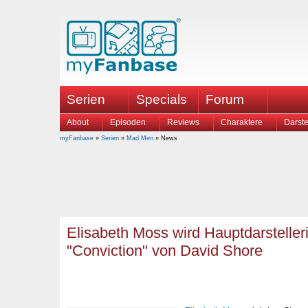
Serien
Specials
Forum
About
Episoden
Reviews
Charaktere
Darste
myFanbase
»
Serien
»
Mad Men
» News
Elisabeth Moss wird Hauptdarstelleri
"Conviction" von David Shore