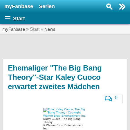
myFanbase
Serien
Serie suchen...
Start
Home
SERIEN
myFanbase
» Start »
News
Serien
Kolumnen
Interviews
Ehemaliger "The Big Bang
Theory"-Star Kaley Cuoco
Veranstaltungen
erwartet zweites Mädchen
KULTUR
Specials
0
SERVICE
Gewinnspiele
Kaley Cuoco, The Big Bang
Theory
Forum
© Warner Bros. Entertainment
Inc.