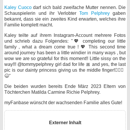
Kaley Cuoco
darf sich bald zweifache Mutter nennen. Die
bei X
Schauspielerin und ihr Verlobter
Tom Pelphrey
gaben
bekannt, dass sie ein zweites Kind erwarten, welches ihre
bei Facebook
Familie komplett macht.
Kaley teilte auf ihrem Instagram-Account mehrere Fotos
Kontakt
und schrieb dazu Folgendes: "💖 completing our little
family , what a dream come true ! 💖 This second time
Nutzungsbedingungen
around journey has been a little windier in many ways , but
wow we are so grateful for this moment!! Little sissy on the
way!!! @tommypelphrey girl dad for life 🎀 and yes, the last
Datenschutz
pic is our dainty princess giving us the middle finger!🤦🏼‍♀️
😆"
Cookie-Einstellungen
Die beiden wurden bereits Ende März 2023 Eltern von
Impressum
Töchterchen Matilda Carmine Richie Pelphrey.
Desktop-Ansicht
myFanbase wünscht der wachsenden Familie alles Gute!
myFanbase
Externer Inhalt