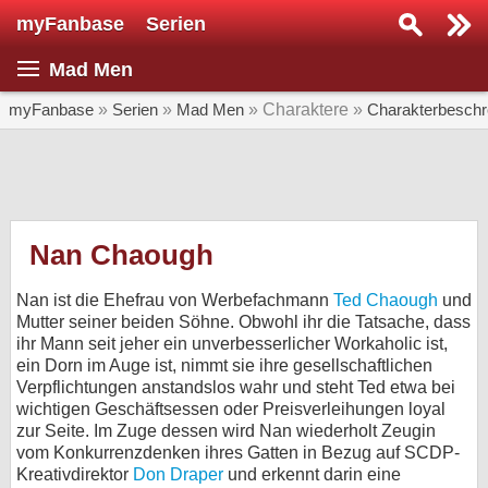
myFanbase
Serien
Serie suchen...
Mad Men
Home
SERIEN
myFanbase
»
Serien
»
Mad Men
» Charaktere »
Charakterbeschr
Serien
Kolumnen
Interviews
Nan Chaough
Veranstaltungen
Nan ist die Ehefrau von Werbefachmann
Ted Chaough
und
KULTUR
Mutter seiner beiden Söhne. Obwohl ihr die Tatsache, dass
ihr Mann seit jeher ein unverbesserlicher Workaholic ist,
Specials
ein Dorn im Auge ist, nimmt sie ihre gesellschaftlichen
Verpflichtungen anstandslos wahr und steht Ted etwa bei
SERVICE
wichtigen Geschäftsessen oder Preisverleihungen loyal
Gewinnspiele
zur Seite. Im Zuge dessen wird Nan wiederholt Zeugin
vom Konkurrenzdenken ihres Gatten in Bezug auf SCDP-
Forum
Kreativdirektor
Don Draper
und erkennt darin eine