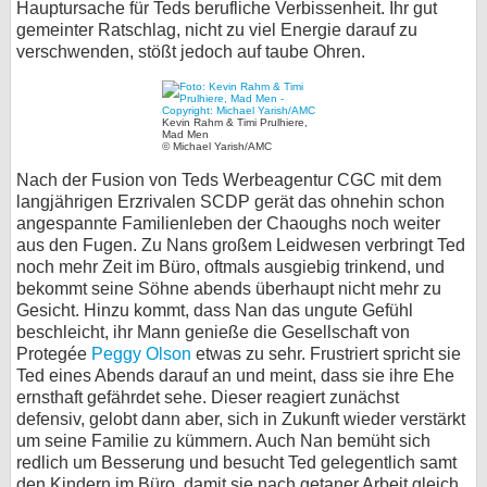
Hauptursache für Teds berufliche Verbissenheit. Ihr gut
gemeinter Ratschlag, nicht zu viel Energie darauf zu
bei X
verschwenden, stößt jedoch auf taube Ohren.
bei Facebook
Kevin Rahm & Timi Prulhiere,
Mad Men
Kontakt
© Michael Yarish/AMC
Nach der Fusion von Teds Werbeagentur CGC mit dem
Nutzungsbedingungen
langjährigen Erzrivalen SCDP gerät das ohnehin schon
angespannte Familienleben der Chaoughs noch weiter
Datenschutz
aus den Fugen. Zu Nans großem Leidwesen verbringt Ted
noch mehr Zeit im Büro, oftmals ausgiebig trinkend, und
Cookie-Einstellungen
bekommt seine Söhne abends überhaupt nicht mehr zu
Gesicht. Hinzu kommt, dass Nan das ungute Gefühl
beschleicht, ihr Mann genieße die Gesellschaft von
Impressum
Protegée
Peggy Olson
etwas zu sehr. Frustriert spricht sie
Desktop-Ansicht
Ted eines Abends darauf an und meint, dass sie ihre Ehe
ernsthaft gefährdet sehe. Dieser reagiert zunächst
myFanbase
defensiv, gelobt dann aber, sich in Zukunft wieder verstärkt
um seine Familie zu kümmern. Auch Nan bemüht sich
redlich um Besserung und besucht Ted gelegentlich samt
den Kindern im Büro, damit sie nach getaner Arbeit gleich